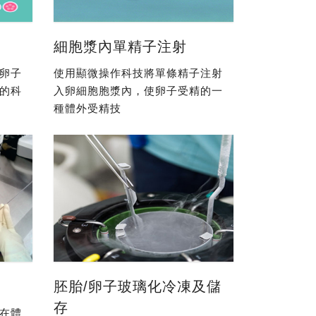
細胞漿內單精子注射
卵子
使用顯微操作科技將單條精子注射
的科
入卵細胞胞漿內，使卵子受精的一
種體外受精技
胚胎/卵子玻璃化冷凍及儲
存
在體