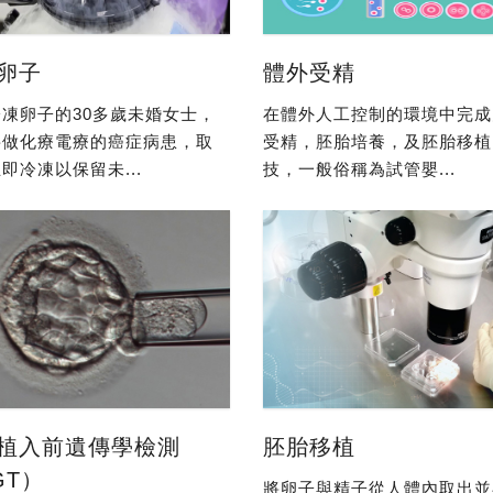
卵子
體外受精
凍卵子的30多歲未婚女士，
在體外人工控制的環境中完成
要做化療電療的癌症病患，取
受精，胚胎培養，及胚胎移植
即冷凍以保留未...
技，一般俗稱為試管嬰...
植入前遺傳學檢測
胚胎移植
GT）
將卵子與精子從人體內取出並