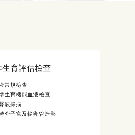
本生育評估檢查
液常規檢查
準生育機能血液檢查
聲波掃描
轉介子宮及輸卵管造影