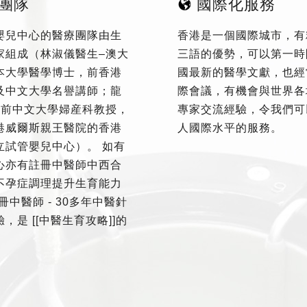
團隊
國際化服務
嬰兒中心的醫療團隊由生
香港是一個國際城市，有
家組成（林淑儀醫生–澳大
三語的優勢，可以第一時
本大學醫學博士，前香港
國最新的醫學文獻，也經
及中文大學名譽講師；龍
際會議，有機會與世界各
–前中文大學婦産科教授，
專家交流經驗，令我們可
港威爾斯親王醫院的香港
人國際水平的服務。
立試管嬰兒中心）。 如有
心亦有註冊中醫師中西合
不孕症調理提升生育能力
冊中醫師 - 30多年中醫針
，是 [[中醫生育攻略]]的