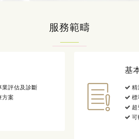
服務範疇
基
專業評估及診斷
精
療方案
標
超
可