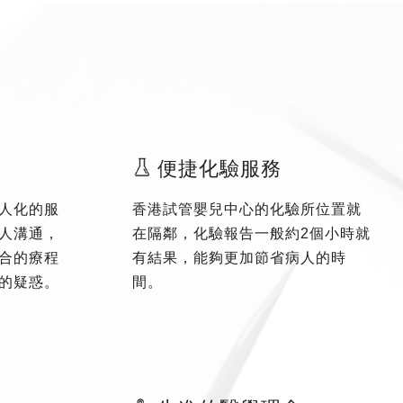
便捷化驗服務
人化的服
香港試管嬰兒中心的化驗所位置就
人溝通，
在隔鄰，化驗報告一般約2個小時就
合的療程
有結果，能夠更加節省病人的時
的疑惑。
間。