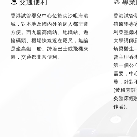
交通便利
專業
香港試管嬰兒中心位於尖沙咀海港
香港試管
城，對本地及國内外的病人都非常
殖醫學專
方便。西九龍高鐵站、地鐵站、遊
利亞墨爾
輪碼頭、機場快線近在咫尺，無論
大學講師
是坐高鐵，船、跨境巴士或飛機來
炳梁醫生
港，交通都非常便利。
曾主理香
第一個公
需要，中
璧，針對
(黃梅芳註
灸臨床經驗
作者)。