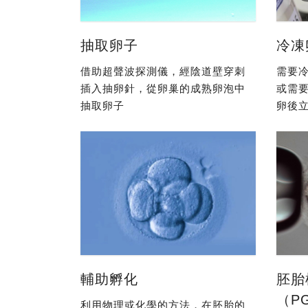
抽取卵子
冷凍
借助超聲波探測儀，經陰道壁穿刺
需要冷
插入抽卵針，從卵巢的成熟卵泡中
或需
抽取卵子
卵後立
輔助孵化
胚胎
（P
利用物理或化學的方法，在胚胎的