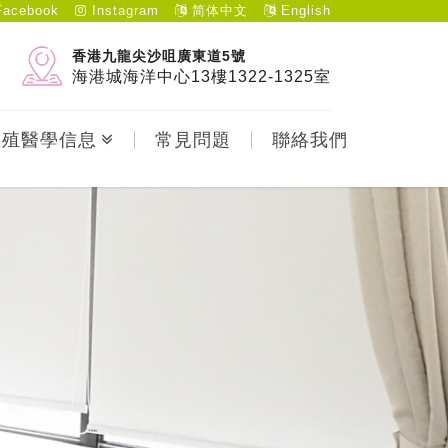
acebook
Instagram
简体中文
English
香港九龍尖沙咀廣東道5號
海港城海洋中心13樓1322-1325室
生殖醫學信息
常見問題
聯絡我們