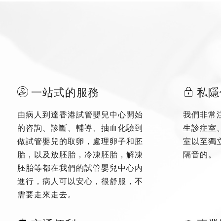
一站式的服務
私隱
由病人到達香港試管嬰兒中心開始
我們非常
的咨詢、診斷、輔導、抽血化驗到
生診症室
做試管嬰兒的取卵，處理卵子和胚
室以至獨
胎，以及放胚胎，冷凍胚胎，解凍
隔音的。
胚胎等都在我們的試管嬰兒中心内
進行，病人可以安心，很舒服，不
需要走來走去。