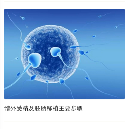
體外受精及胚胎移植主要步驟