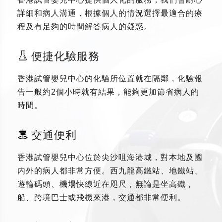
詳細和病人溝通，根據個人的情況選擇最適合的療
程及有足夠的時間解答病人的疑惑。
便捷化驗服務
香港試管嬰兒中心的化驗所位置就在隔鄰，化驗報
告一般約2個小時就有結果，能夠更加節省病人的
時間。
交通便利
香港試管嬰兒中心位於尖沙咀海港城，對本地及國
内外的病人都非常方便。西九龍高鐵站、地鐵站、
遊輪碼頭、機場快線近在咫尺，無論是坐高鐵，
船、跨境巴士或飛機來港，交通都非常便利。