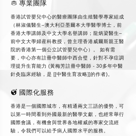
專業團隊
香港試管嬰兒中心的醫療團隊由生殖醫學專家組成
（林淑儀醫生–澳大利亞墨爾本大學醫學博士，前
香港大學講師及中文大學名譽講師；龍炳梁醫生–
前中文大學婦産科教授，曾主理香港威爾斯親王醫
院的香港第一個公立試管嬰兒中心）。 如有需
要，中心亦有註冊中醫師中西合璧，針對不孕症調
理提升生育能力 (黃梅芳註冊中醫師 - 30多年中醫
針灸臨床經驗，是 [[中醫生育攻略]]的作者)。
國際化服務
香港是一個國際城市，有精通兩文三語的優勢，可
以第一時間看到外國最新的醫學文獻，也經常舉行
國際會議，有機會與世界各地權威的專家交流經
驗，令我們可以給予病人國際水平的服務。