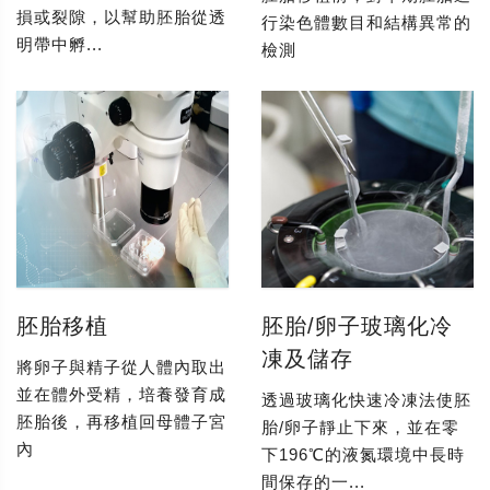
損或裂隙，以幫助胚胎從透
行染色體數目和結構異常的
明帶中孵...
檢測
胚胎移植
胚胎/卵子玻璃化冷
凍及儲存
將卵子與精子從人體內取出
並在體外受精，培養發育成
透過玻璃化快速冷凍法使胚
胚胎後，再移植回母體子宮
胎/卵子靜止下來，並在零
內
下196℃的液氮環境中長時
間保存的一...