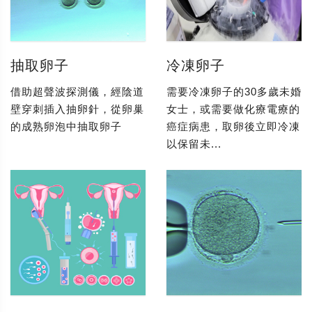
抽取卵子
冷凍卵子
借助超聲波探測儀，經陰道
需要冷凍卵子的30多歲未婚
壁穿刺插入抽卵針，從卵巢
女士，或需要做化療電療的
的成熟卵泡中抽取卵子
癌症病患，取卵後立即冷凍
以保留未...