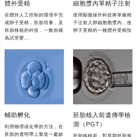
體外受精
細胞漿內單精子注射
在體外人工控制的環境中完
使用顯微操作科技將單條精
成卵子受精，胚胎培養，及
子注射入卵細胞胞漿內，使
胚胎移植的科技，一般俗稱
卵子受精的一種體外受精技
為試管嬰...
輔助孵化
胚胎植入前遺傳學檢
測（PGT）
利用物理或化學的方法，在
胚胎的透明帶上製造一處缺
胚胎移植前，對早期胚胎進