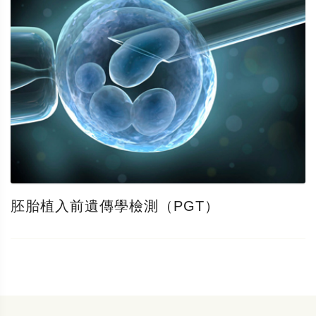
胚胎植入前遺傳學檢測（PGT）