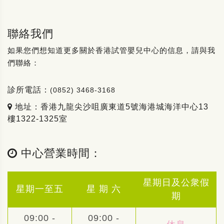
聯絡我們
如果您們想知道更多關於香港試管嬰兒中心的信息，請與我
們聯絡：
診所電話：
(0852) 3468-3168
地址：香港九龍尖沙咀廣東道5號海港城海洋中心13
樓1322-1325室
中心營業時間：
星期日及公衆假
星期一至五
星 期 六
期
09:00 -
09:00 -