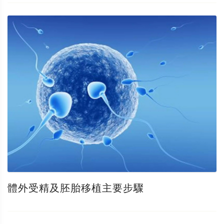
體外受精及胚胎移植主要步驟