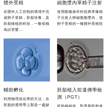
體外受精
細胞漿內單精子注射
在體外人工控制的環境中完
使用顯微操作科技將單條精
成卵子受精，胚胎培養，及
子注射入卵細胞胞漿內，使
胚胎移植的科技，一般俗稱
卵子受精的一種體外受精技
為試管嬰...
輔助孵化
胚胎植入前遺傳學檢
測（PGT）
利用物理或化學的方法，在
胚胎的透明帶上製造一處缺
胚胎移植前，對早期胚胎進