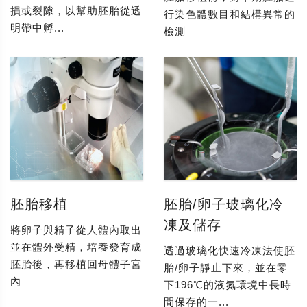
損或裂隙，以幫助胚胎從透
行染色體數目和結構異常的
明帶中孵...
檢測
胚胎移植
胚胎/卵子玻璃化冷
凍及儲存
將卵子與精子從人體內取出
並在體外受精，培養發育成
透過玻璃化快速冷凍法使胚
胚胎後，再移植回母體子宮
胎/卵子靜止下來，並在零
內
下196℃的液氮環境中長時
間保存的一...