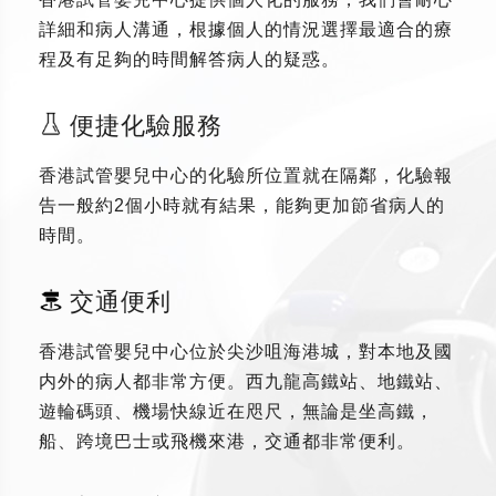
詳細和病人溝通，根據個人的情況選擇最適合的療
程及有足夠的時間解答病人的疑惑。
便捷化驗服務
香港試管嬰兒中心的化驗所位置就在隔鄰，化驗報
告一般約2個小時就有結果，能夠更加節省病人的
時間。
交通便利
香港試管嬰兒中心位於尖沙咀海港城，對本地及國
内外的病人都非常方便。西九龍高鐵站、地鐵站、
遊輪碼頭、機場快線近在咫尺，無論是坐高鐵，
船、跨境巴士或飛機來港，交通都非常便利。