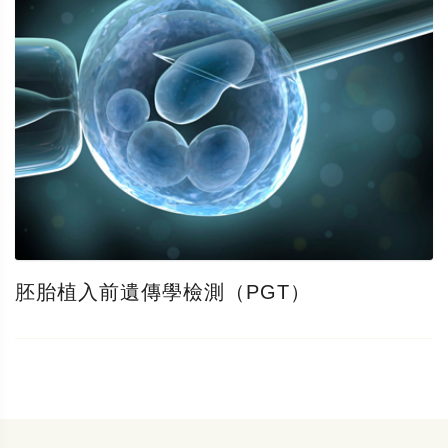
胚胎植入前遺傳學檢測（PGT）