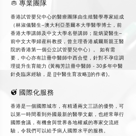
專業團隊
香港試管嬰兒中心的醫療團隊由生殖醫學專家組成
（林淑儀醫生–澳大利亞墨爾本大學醫學博士，前
香港大學講師及中文大學名譽講師；龍炳梁醫生–
前中文大學婦産科教授，曾主理香港威爾斯親王醫
院的香港第一個公立試管嬰兒中心）。 如有需
要，中心亦有註冊中醫師中西合璧，針對不孕症調
理提升生育能力 (黃梅芳註冊中醫師 - 30多年中醫
針灸臨床經驗，是 [[中醫生育攻略]]的作者)。
國際化服務
香港是一個國際城市，有精通兩文三語的優勢，可
以第一時間看到外國最新的醫學文獻，也經常舉行
國際會議，有機會與世界各地權威的專家交流經
驗，令我們可以給予病人國際水平的服務。