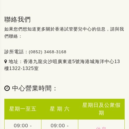
聯絡我們
如果您們想知道更多關於香港試管嬰兒中心的信息，請與我
們聯絡：
診所電話：
(0852) 3468-3168
地址：香港九龍尖沙咀廣東道5號海港城海洋中心13
樓1322-1325室
中心營業時間：
星期日及公衆假
星期一至五
星 期 六
期
09:00 -
09:00 -