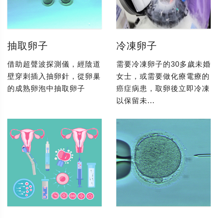
抽取卵子
冷凍卵子
借助超聲波探測儀，經陰道
需要冷凍卵子的30多歲未婚
壁穿刺插入抽卵針，從卵巢
女士，或需要做化療電療的
的成熟卵泡中抽取卵子
癌症病患，取卵後立即冷凍
以保留未...