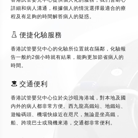
詳細和病人溝通，根據個人的情況選擇最適合的療
程及有足夠的時間解答病人的疑惑。
便捷化驗服務
香港試管嬰兒中心的化驗所位置就在隔鄰，化驗報
告一般約2個小時就有結果，能夠更加節省病人的
時間。
交通便利
香港試管嬰兒中心位於尖沙咀海港城，對本地及國
内外的病人都非常方便。西九龍高鐵站、地鐵站、
遊輪碼頭、機場快線近在咫尺，無論是坐高鐵，
船、跨境巴士或飛機來港，交通都非常便利。