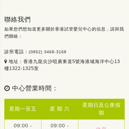
聯絡我們
如果您們想知道更多關於香港試管嬰兒中心的信息，請與我
們聯絡：
診所電話：
(0852) 3468-3168
地址：香港九龍尖沙咀廣東道5號海港城海洋中心13
樓1322-1325室
中心營業時間：
星期日及公衆假
星期一至五
星 期 六
期
09:00 -
09:00 -