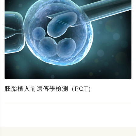
胚胎植入前遺傳學檢測（PGT）