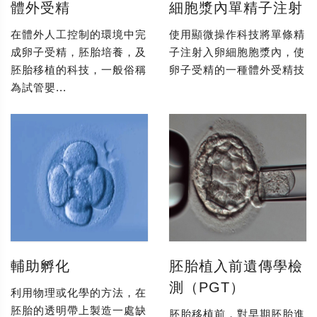
體外受精
細胞漿內單精子注射
在體外人工控制的環境中完
使用顯微操作科技將單條精
成卵子受精，胚胎培養，及
子注射入卵細胞胞漿內，使
胚胎移植的科技，一般俗稱
卵子受精的一種體外受精技
為試管嬰...
輔助孵化
胚胎植入前遺傳學檢
測（PGT）
利用物理或化學的方法，在
胚胎的透明帶上製造一處缺
胚胎移植前，對早期胚胎進