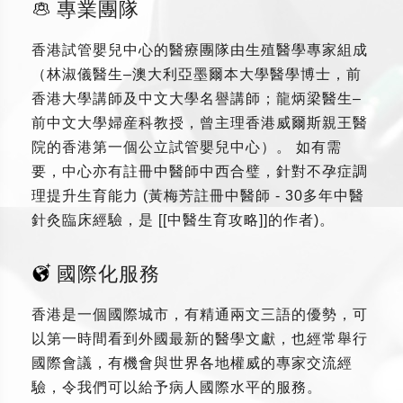
專業團隊
香港試管嬰兒中心的醫療團隊由生殖醫學專家組成
（林淑儀醫生–澳大利亞墨爾本大學醫學博士，前
香港大學講師及中文大學名譽講師；龍炳梁醫生–
前中文大學婦産科教授，曾主理香港威爾斯親王醫
院的香港第一個公立試管嬰兒中心）。 如有需
要，中心亦有註冊中醫師中西合璧，針對不孕症調
理提升生育能力 (黃梅芳註冊中醫師 - 30多年中醫
針灸臨床經驗，是 [[中醫生育攻略]]的作者)。
國際化服務
香港是一個國際城市，有精通兩文三語的優勢，可
以第一時間看到外國最新的醫學文獻，也經常舉行
國際會議，有機會與世界各地權威的專家交流經
驗，令我們可以給予病人國際水平的服務。