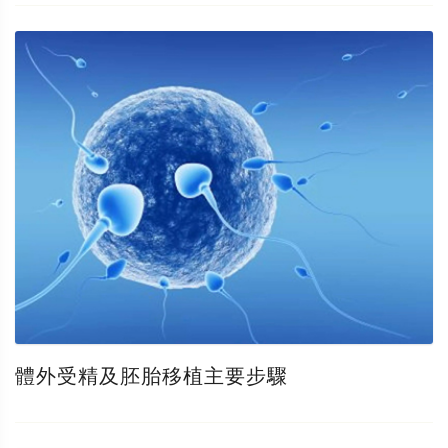
體外受精及胚胎移植主要步驟