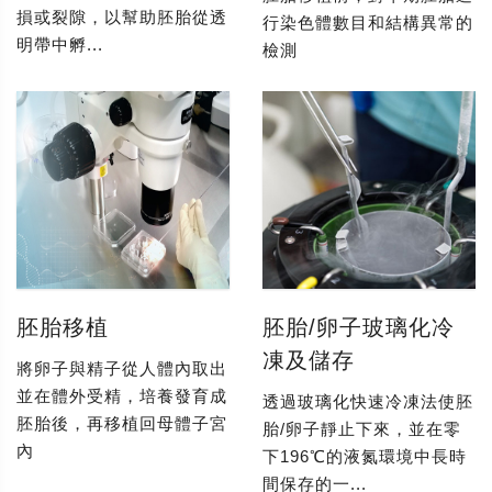
損或裂隙，以幫助胚胎從透
行染色體數目和結構異常的
明帶中孵...
檢測
胚胎移植
胚胎/卵子玻璃化冷
凍及儲存
將卵子與精子從人體內取出
並在體外受精，培養發育成
透過玻璃化快速冷凍法使胚
胚胎後，再移植回母體子宮
胎/卵子靜止下來，並在零
內
下196℃的液氮環境中長時
間保存的一...