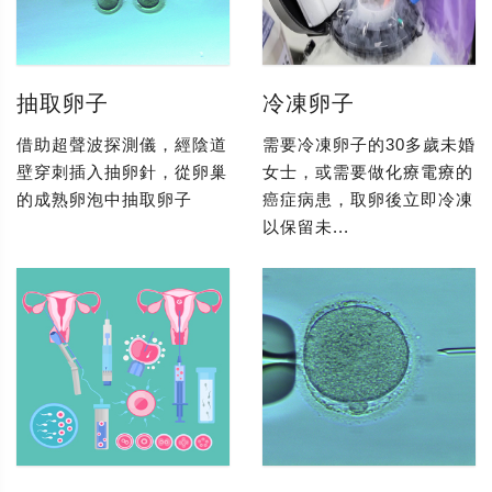
抽取卵子
冷凍卵子
借助超聲波探測儀，經陰道
需要冷凍卵子的30多歲未婚
壁穿刺插入抽卵針，從卵巢
女士，或需要做化療電療的
的成熟卵泡中抽取卵子
癌症病患，取卵後立即冷凍
以保留未...