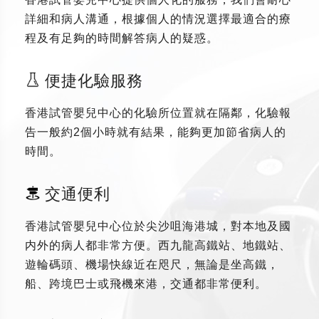
詳細和病人溝通，根據個人的情況選擇最適合的療
程及有足夠的時間解答病人的疑惑。
便捷化驗服務
香港試管嬰兒中心的化驗所位置就在隔鄰，化驗報
告一般約2個小時就有結果，能夠更加節省病人的
時間。
交通便利
香港試管嬰兒中心位於尖沙咀海港城，對本地及國
内外的病人都非常方便。西九龍高鐵站、地鐵站、
遊輪碼頭、機場快線近在咫尺，無論是坐高鐵，
船、跨境巴士或飛機來港，交通都非常便利。