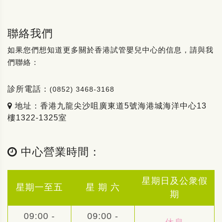
聯絡我們
如果您們想知道更多關於香港試管嬰兒中心的信息，請與我
們聯絡：
診所電話：
(0852) 3468-3168
地址：香港九龍尖沙咀廣東道5號海港城海洋中心13
樓1322-1325室
中心營業時間：
星期日及公衆假
星期一至五
星 期 六
期
09:00 -
09:00 -