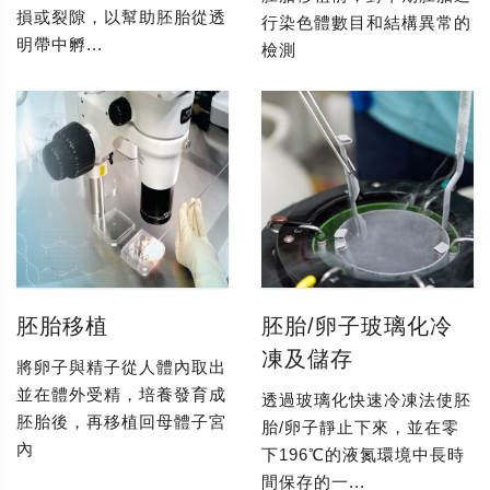
損或裂隙，以幫助胚胎從透
行染色體數目和結構異常的
明帶中孵...
檢測
胚胎移植
胚胎/卵子玻璃化冷
凍及儲存
將卵子與精子從人體內取出
並在體外受精，培養發育成
透過玻璃化快速冷凍法使胚
胚胎後，再移植回母體子宮
胎/卵子靜止下來，並在零
內
下196℃的液氮環境中長時
間保存的一...