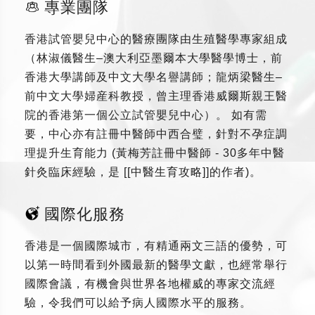
專業團隊
香港試管嬰兒中心的醫療團隊由生殖醫學專家組成
（林淑儀醫生–澳大利亞墨爾本大學醫學博士，前
香港大學講師及中文大學名譽講師；龍炳梁醫生–
前中文大學婦産科教授，曾主理香港威爾斯親王醫
院的香港第一個公立試管嬰兒中心）。 如有需
要，中心亦有註冊中醫師中西合璧，針對不孕症調
理提升生育能力 (黃梅芳註冊中醫師 - 30多年中醫
針灸臨床經驗，是 [[中醫生育攻略]]的作者)。
國際化服務
香港是一個國際城市，有精通兩文三語的優勢，可
以第一時間看到外國最新的醫學文獻，也經常舉行
國際會議，有機會與世界各地權威的專家交流經
驗，令我們可以給予病人國際水平的服務。