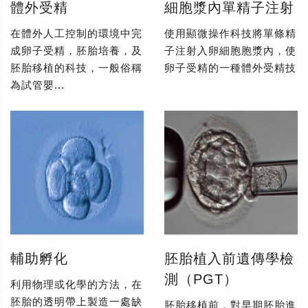
體外受精
細胞漿內單精子注射
在體外人工控制的環境中完
使用顯微操作科技將單條精
成卵子受精，胚胎培養，及
子注射入卵細胞胞漿內，使
胚胎移植的科技，一般俗稱
卵子受精的一種體外受精技
為試管嬰...
輔助孵化
胚胎植入前遺傳學檢
測（PGT）
利用物理或化學的方法，在
胚胎的透明帶上製造一處缺
胚胎移植前，對早期胚胎進