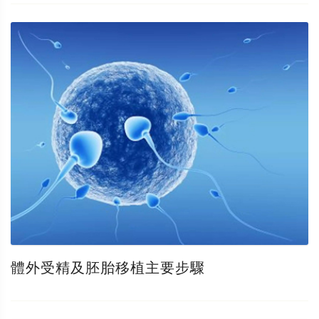
體外受精及胚胎移植主要步驟