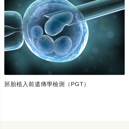
胚胎植入前遺傳學檢測（PGT）