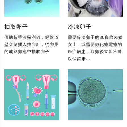
抽取卵子
冷凍卵子
借助超聲波探測儀，經陰道
需要冷凍卵子的30多歲未婚
壁穿刺插入抽卵針，從卵巢
女士，或需要做化療電療的
的成熟卵泡中抽取卵子
癌症病患，取卵後立即冷凍
以保留未...