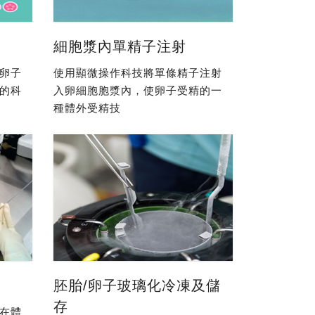
細胞漿內單精子注射
卵子
使用顯微操作科技將單條精子注射
的科
入卵細胞胞漿內，使卵子受精的一
種體外受精技
胚胎/卵子玻璃化冷凍及儲
存
在體