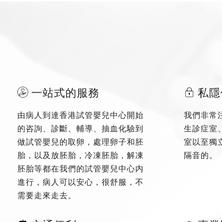
一站式的服務
私隱
由病人到達香港試管嬰兒中心開始
我們非常
的咨詢、診斷、輔導、抽血化驗到
生診症室
做試管嬰兒的取卵，處理卵子和胚
室以至獨
胎，以及放胚胎，冷凍胚胎，解凍
隔音的。
胚胎等都在我們的試管嬰兒中心内
進行，病人可以安心，很舒服，不
需要走來走去。