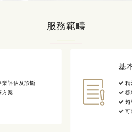
服務範疇
基
專業評估及診斷
精
療方案
標
超
可