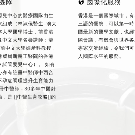
團隊
國際化服務
嬰兒中心的醫療團隊由生
香港是一個國際城市，有
家組成（林淑儀醫生–澳大
三語的優勢，可以第一時
本大學醫學博士，前香港
國最新的醫學文獻，也經
及中文大學名譽講師；龍
際會議，有機會與世界各
–前中文大學婦産科教授，
專家交流經驗，令我們可
港威爾斯親王醫院的香港
人國際水平的服務。
立試管嬰兒中心）。 如有
心亦有註冊中醫師中西合
不孕症調理提升生育能力
冊中醫師 - 30多年中醫針
，是 [[中醫生育攻略]]的