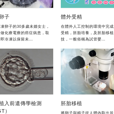
卵子
體外受精
凍卵子的30多歲未婚女士，
在體外人工控制的環境中完成
要做化療電療的癌症病患，取
受精，胚胎培養，及胚胎移植
即冷凍以保留未...
技，一般俗稱為試管嬰...
植入前遺傳學檢測
胚胎移植
GT）
將卵子與精子從人體內取出並