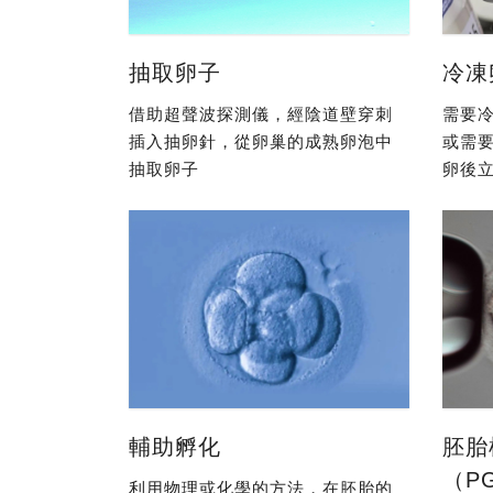
抽取卵子
冷凍
借助超聲波探測儀，經陰道壁穿刺
需要冷
插入抽卵針，從卵巢的成熟卵泡中
或需
抽取卵子
卵後立
輔助孵化
胚胎
（P
利用物理或化學的方法，在胚胎的