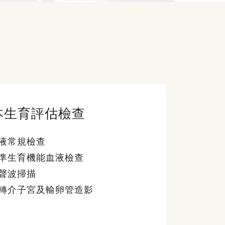
本生育評估檢查
液常規檢查
準生育機能血液檢查
聲波掃描
轉介子宮及輸卵管造影