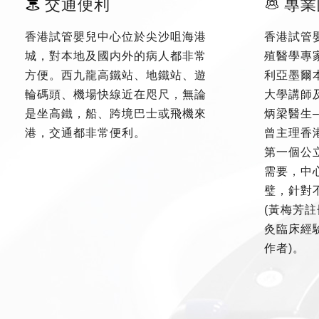
交通便利
專業
香港試管嬰兒中心位於尖沙咀海港
香港試管
城，對本地及國内外的病人都非常
殖醫學專
方便。西九龍高鐵站、地鐵站、遊
利亞墨爾
輪碼頭、機場快線近在咫尺，無論
大學講師
是坐高鐵，船、跨境巴士或飛機來
炳梁醫生
港，交通都非常便利。
曾主理香
第一個公
需要，中
璧，針對
(黃梅芳註
灸臨床經驗
作者)。