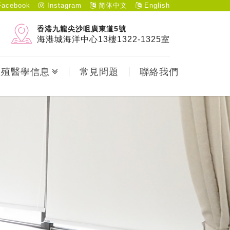
acebook
Instagram
简体中文
English
香港九龍尖沙咀廣東道5號
海港城海洋中心13樓1322-1325室
生殖醫學信息
常見問題
聯絡我們