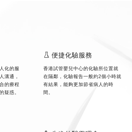
便捷化驗服務
人化的服
香港試管嬰兒中心的化驗所位置就
人溝通，
在隔鄰，化驗報告一般約2個小時就
合的療程
有結果，能夠更加節省病人的時
的疑惑。
間。