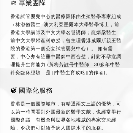
專業團隊
香港試管嬰兒中心的醫療團隊由生殖醫學專家組成
（林淑儀醫生–澳大利亞墨爾本大學醫學博士，前
香港大學講師及中文大學名譽講師；龍炳梁醫生–
前中文大學婦産科教授，曾主理香港威爾斯親王醫
院的香港第一個公立試管嬰兒中心）。 如有需
要，中心亦有註冊中醫師中西合璧，針對不孕症調
理提升生育能力 (黃梅芳註冊中醫師 - 30多年中醫
針灸臨床經驗，是 [[中醫生育攻略]]的作者)。
國際化服務
香港是一個國際城市，有精通兩文三語的優勢，可
以第一時間看到外國最新的醫學文獻，也經常舉行
國際會議，有機會與世界各地權威的專家交流經
驗，令我們可以給予病人國際水平的服務。