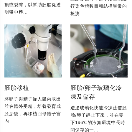
損或裂隙，以幫助胚胎從透
行染色體數目和結構異常的
明帶中孵...
檢測
胚胎移植
胚胎/卵子玻璃化冷
凍及儲存
將卵子與精子從人體內取出
並在體外受精，培養發育成
透過玻璃化快速冷凍法使胚
胚胎後，再移植回母體子宮
胎/卵子靜止下來，並在零
內
下196℃的液氮環境中長時
間保存的一...