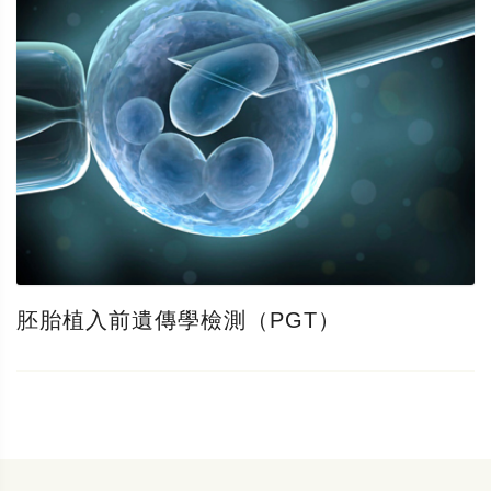
胚胎植入前遺傳學檢測（PGT）