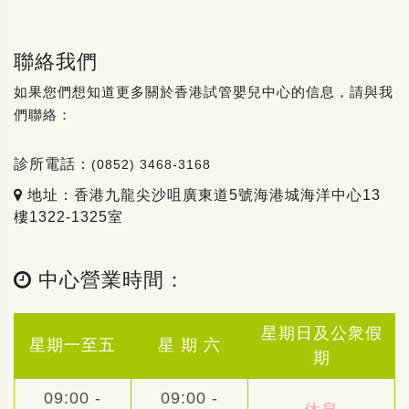
聯絡我們
如果您們想知道更多關於香港試管嬰兒中心的信息，請與我
們聯絡：
診所電話：
(0852) 3468-3168
地址：香港九龍尖沙咀廣東道5號海港城海洋中心13
樓1322-1325室
中心營業時間：
星期日及公衆假
星期一至五
星 期 六
期
09:00 -
09:00 -