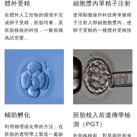
體外受精
細胞漿內單精子注射
在體外人工控制的環境中完
使用顯微操作科技將單條精
成卵子受精，胚胎培養，及
子注射入卵細胞胞漿內，使
胚胎移植的科技，一般俗稱
卵子受精的一種體外受精技
為試管嬰...
輔助孵化
胚胎植入前遺傳學檢
測（PGT）
利用物理或化學的方法，在
胚胎的透明帶上製造一處缺
胚胎移植前，對早期胚胎進