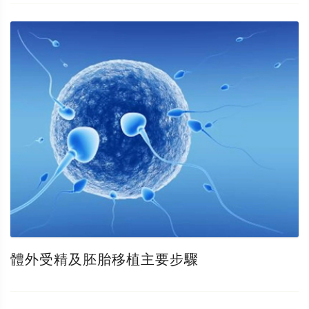
體外受精及胚胎移植主要步驟