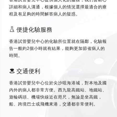
詳細和病人溝通，根據個人的情況選擇最適合的療
程及有足夠的時間解答病人的疑惑。
便捷化驗服務
香港試管嬰兒中心的化驗所位置就在隔鄰，化驗報
告一般約2個小時就有結果，能夠更加節省病人的
時間。
交通便利
香港試管嬰兒中心位於尖沙咀海港城，對本地及國
内外的病人都非常方便。西九龍高鐵站、地鐵站、
遊輪碼頭、機場快線近在咫尺，無論是坐高鐵，
船、跨境巴士或飛機來港，交通都非常便利。