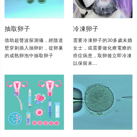
抽取卵子
冷凍卵子
借助超聲波探測儀，經陰道
需要冷凍卵子的30多歲未婚
壁穿刺插入抽卵針，從卵巢
女士，或需要做化療電療的
的成熟卵泡中抽取卵子
癌症病患，取卵後立即冷凍
以保留未...