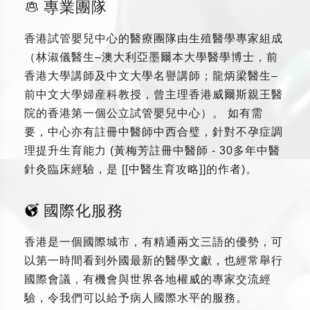
專業團隊
香港試管嬰兒中心的醫療團隊由生殖醫學專家組成
（林淑儀醫生–澳大利亞墨爾本大學醫學博士，前
香港大學講師及中文大學名譽講師；龍炳梁醫生–
前中文大學婦産科教授，曾主理香港威爾斯親王醫
院的香港第一個公立試管嬰兒中心）。 如有需
要，中心亦有註冊中醫師中西合璧，針對不孕症調
理提升生育能力 (黃梅芳註冊中醫師 - 30多年中醫
針灸臨床經驗，是 [[中醫生育攻略]]的作者)。
國際化服務
香港是一個國際城市，有精通兩文三語的優勢，可
以第一時間看到外國最新的醫學文獻，也經常舉行
國際會議，有機會與世界各地權威的專家交流經
驗，令我們可以給予病人國際水平的服務。