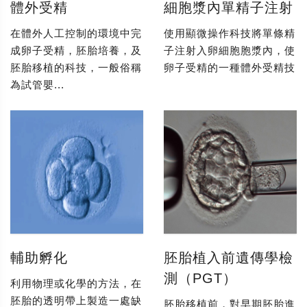
體外受精
細胞漿內單精子注射
在體外人工控制的環境中完
使用顯微操作科技將單條精
成卵子受精，胚胎培養，及
子注射入卵細胞胞漿內，使
胚胎移植的科技，一般俗稱
卵子受精的一種體外受精技
為試管嬰...
輔助孵化
胚胎植入前遺傳學檢
測（PGT）
利用物理或化學的方法，在
胚胎的透明帶上製造一處缺
胚胎移植前，對早期胚胎進