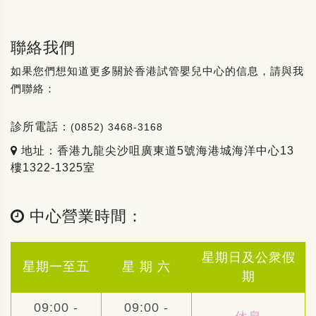
聯絡我們
如果您們想知道更多關於香港試管嬰兒中心的信息，請與我
們聯絡：
診所電話：
(0852) 3468-3168
地址：香港九龍尖沙咀廣東道5號海港城海洋中心13
樓1322-1325室
中心營業時間：
星期日及公衆假
星期一至五
星 期 六
期
09:00 -
09:00 -