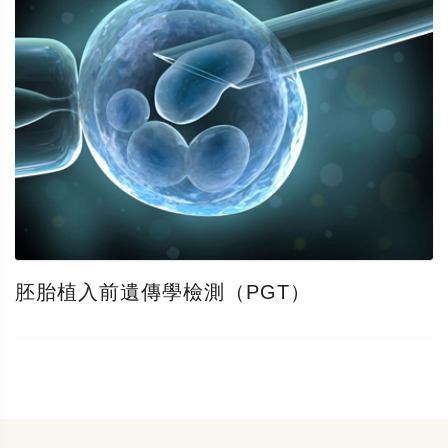
胚胎植入前遺傳學檢測（PGT）