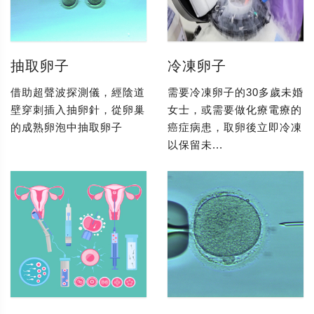
抽取卵子
冷凍卵子
借助超聲波探測儀，經陰道
需要冷凍卵子的30多歲未婚
壁穿刺插入抽卵針，從卵巢
女士，或需要做化療電療的
的成熟卵泡中抽取卵子
癌症病患，取卵後立即冷凍
以保留未...