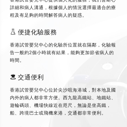
詳細和病人溝通，根據個人的情況選擇最適合的療
程及有足夠的時間解答病人的疑惑。
便捷化驗服務
香港試管嬰兒中心的化驗所位置就在隔鄰，化驗報
告一般約2個小時就有結果，能夠更加節省病人的
時間。
交通便利
香港試管嬰兒中心位於尖沙咀海港城，對本地及國
内外的病人都非常方便。西九龍高鐵站、地鐵站、
遊輪碼頭、機場快線近在咫尺，無論是坐高鐵，
船、跨境巴士或飛機來港，交通都非常便利。