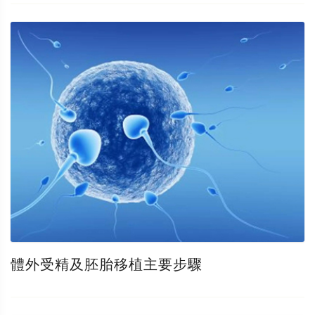
體外受精及胚胎移植主要步驟