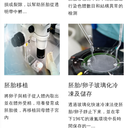
損或裂隙，以幫助胚胎從透
行染色體數目和結構異常的
明帶中孵...
檢測
胚胎移植
胚胎/卵子玻璃化冷
凍及儲存
將卵子與精子從人體內取出
並在體外受精，培養發育成
透過玻璃化快速冷凍法使胚
胚胎後，再移植回母體子宮
胎/卵子靜止下來，並在零
內
下196℃的液氮環境中長時
間保存的一...