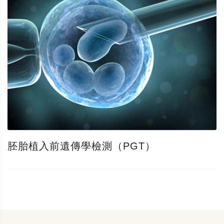
胚胎植入前遺傳學檢測（PGT）