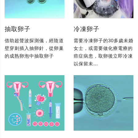
抽取卵子
冷凍卵子
借助超聲波探測儀，經陰道
需要冷凍卵子的30多歲未婚
壁穿刺插入抽卵針，從卵巢
女士，或需要做化療電療的
的成熟卵泡中抽取卵子
癌症病患，取卵後立即冷凍
以保留未...