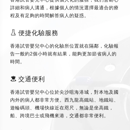
詳細和病人溝通，根據個人的情況選擇最適合的療
程及有足夠的時間解答病人的疑惑。
便捷化驗服務
香港試管嬰兒中心的化驗所位置就在隔鄰，化驗報
告一般約2個小時就有結果，能夠更加節省病人的
時間。
交通便利
香港試管嬰兒中心位於尖沙咀海港城，對本地及國
内外的病人都非常方便。西九龍高鐵站、地鐵站、
遊輪碼頭、機場快線近在咫尺，無論是坐高鐵，
船、跨境巴士或飛機來港，交通都非常便利。