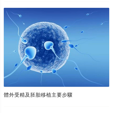
體外受精及胚胎移植主要步驟