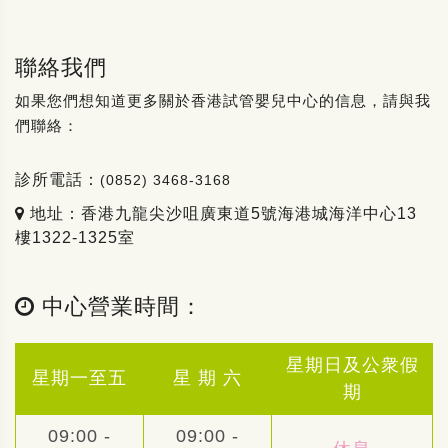
聯絡我們
如果您們想知道更多關於香港試管嬰兒中心的信息，請與我
們聯絡：
診所電話：
(0852) 3468-3168
地址：香港九龍尖沙咀廣東道5號海港城海洋中心13
樓1322-1325室
中心營業時間：
星期日及公衆假
星期一至五
星 期 六
期
09:00 -
09:00 -