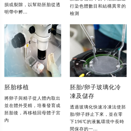
損或裂隙，以幫助胚胎從透
行染色體數目和結構異常的
明帶中孵...
檢測
胚胎移植
胚胎/卵子玻璃化冷
凍及儲存
將卵子與精子從人體內取出
並在體外受精，培養發育成
透過玻璃化快速冷凍法使胚
胚胎後，再移植回母體子宮
胎/卵子靜止下來，並在零
內
下196℃的液氮環境中長時
間保存的一...