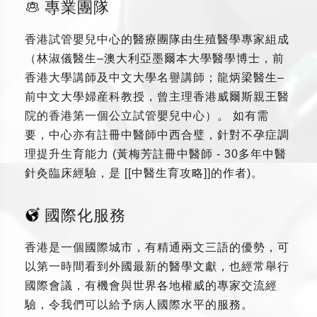
專業團隊
香港試管嬰兒中心的醫療團隊由生殖醫學專家組成
（林淑儀醫生–澳大利亞墨爾本大學醫學博士，前
香港大學講師及中文大學名譽講師；龍炳梁醫生–
前中文大學婦産科教授，曾主理香港威爾斯親王醫
院的香港第一個公立試管嬰兒中心）。 如有需
要，中心亦有註冊中醫師中西合璧，針對不孕症調
理提升生育能力 (黃梅芳註冊中醫師 - 30多年中醫
針灸臨床經驗，是 [[中醫生育攻略]]的作者)。
國際化服務
香港是一個國際城市，有精通兩文三語的優勢，可
以第一時間看到外國最新的醫學文獻，也經常舉行
國際會議，有機會與世界各地權威的專家交流經
驗，令我們可以給予病人國際水平的服務。