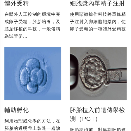
體外受精
細胞漿內單精子注射
在體外人工控制的環境中完
使用顯微操作科技將單條精
成卵子受精，胚胎培養，及
子注射入卵細胞胞漿內，使
胚胎移植的科技，一般俗稱
卵子受精的一種體外受精技
為試管嬰...
輔助孵化
胚胎植入前遺傳學檢
測（PGT）
利用物理或化學的方法，在
胚胎的透明帶上製造一處缺
胚胎移植前，對早期胚胎進