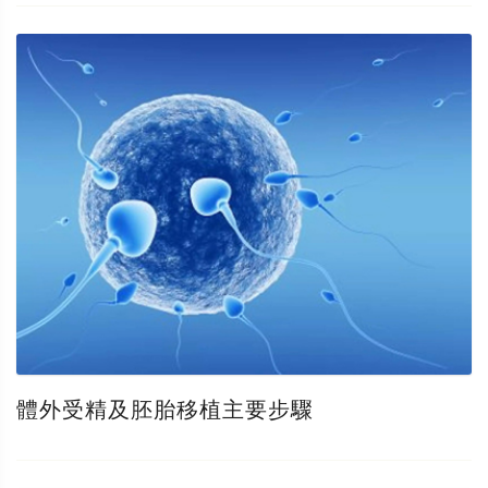
體外受精及胚胎移植主要步驟