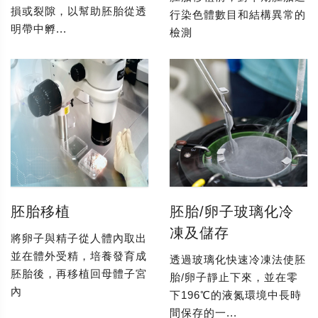
損或裂隙，以幫助胚胎從透
行染色體數目和結構異常的
明帶中孵...
檢測
胚胎移植
胚胎/卵子玻璃化冷
凍及儲存
將卵子與精子從人體內取出
並在體外受精，培養發育成
透過玻璃化快速冷凍法使胚
胚胎後，再移植回母體子宮
胎/卵子靜止下來，並在零
內
下196℃的液氮環境中長時
間保存的一...