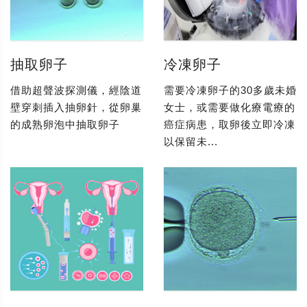
抽取卵子
冷凍卵子
借助超聲波探測儀，經陰道
需要冷凍卵子的30多歲未婚
壁穿刺插入抽卵針，從卵巢
女士，或需要做化療電療的
的成熟卵泡中抽取卵子
癌症病患，取卵後立即冷凍
以保留未...