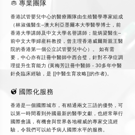
專業團隊
香港試管嬰兒中心的醫療團隊由生殖醫學專家組成
（林淑儀醫生–澳大利亞墨爾本大學醫學博士，前
香港大學講師及中文大學名譽講師；龍炳梁醫生–
前中文大學婦産科教授，曾主理香港威爾斯親王醫
院的香港第一個公立試管嬰兒中心）。 如有需
要，中心亦有註冊中醫師中西合璧，針對不孕症調
理提升生育能力 (黃梅芳註冊中醫師 - 30多年中醫
針灸臨床經驗，是 [[中醫生育攻略]]的作者)。
國際化服務
香港是一個國際城市，有精通兩文三語的優勢，可
以第一時間看到外國最新的醫學文獻，也經常舉行
國際會議，有機會與世界各地權威的專家交流經
驗，令我們可以給予病人國際水平的服務。