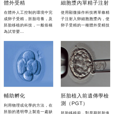
體外受精
細胞漿內單精子注射
在體外人工控制的環境中完
使用顯微操作科技將單條精
成卵子受精，胚胎培養，及
子注射入卵細胞胞漿內，使
胚胎移植的科技，一般俗稱
卵子受精的一種體外受精技
為試管嬰...
輔助孵化
胚胎植入前遺傳學檢
測（PGT）
利用物理或化學的方法，在
胚胎的透明帶上製造一處缺
胚胎移植前，對早期胚胎進