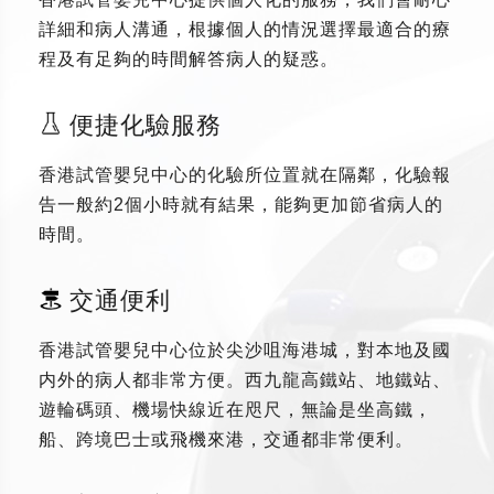
詳細和病人溝通，根據個人的情況選擇最適合的療
程及有足夠的時間解答病人的疑惑。
便捷化驗服務
香港試管嬰兒中心的化驗所位置就在隔鄰，化驗報
告一般約2個小時就有結果，能夠更加節省病人的
時間。
交通便利
香港試管嬰兒中心位於尖沙咀海港城，對本地及國
内外的病人都非常方便。西九龍高鐵站、地鐵站、
遊輪碼頭、機場快線近在咫尺，無論是坐高鐵，
船、跨境巴士或飛機來港，交通都非常便利。