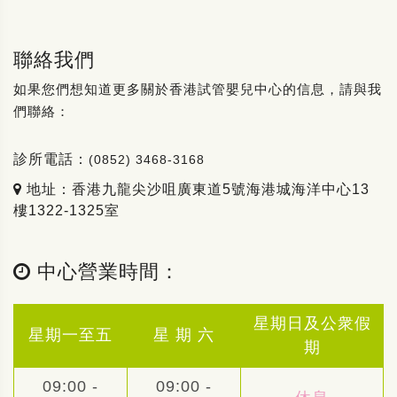
聯絡我們
如果您們想知道更多關於香港試管嬰兒中心的信息，請與我
們聯絡：
診所電話：
(0852) 3468-3168
地址：香港九龍尖沙咀廣東道5號海港城海洋中心13
樓1322-1325室
中心營業時間：
星期日及公衆假
星期一至五
星 期 六
期
09:00 -
09:00 -