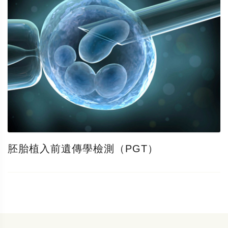
胚胎植入前遺傳學檢測（PGT）