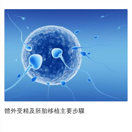
體外受精及胚胎移植主要步驟