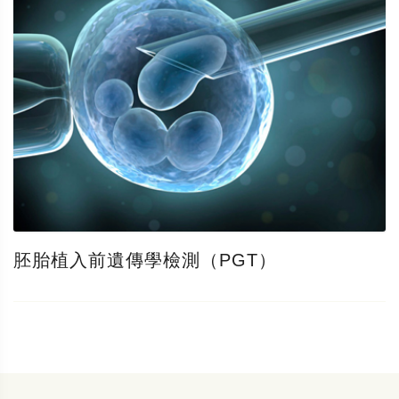
胚胎植入前遺傳學檢測（PGT）