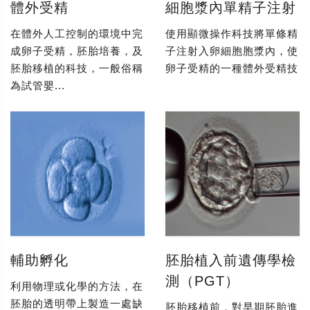
體外受精
細胞漿內單精子注射
在體外人工控制的環境中完
使用顯微操作科技將單條精
成卵子受精，胚胎培養，及
子注射入卵細胞胞漿內，使
胚胎移植的科技，一般俗稱
卵子受精的一種體外受精技
為試管嬰...
輔助孵化
胚胎植入前遺傳學檢
測（PGT）
利用物理或化學的方法，在
胚胎的透明帶上製造一處缺
胚胎移植前，對早期胚胎進