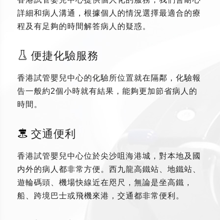
詳細和病人溝通，根據個人的情況選擇最適合的療
程及有足夠的時間解答病人的疑惑。
便捷化驗服務
香港試管嬰兒中心的化驗所位置就在隔鄰，化驗報
告一般約2個小時就有結果，能夠更加節省病人的
時間。
交通便利
香港試管嬰兒中心位於尖沙咀海港城，對本地及國
内外的病人都非常方便。西九龍高鐵站、地鐵站、
遊輪碼頭、機場快線近在咫尺，無論是坐高鐵，
船、跨境巴士或飛機來港，交通都非常便利。