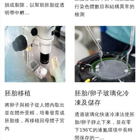
損或裂隙，以幫助胚胎從透
行染色體數目和結構異常的
明帶中孵...
檢測
胚胎移植
胚胎/卵子玻璃化冷
凍及儲存
將卵子與精子從人體內取出
並在體外受精，培養發育成
透過玻璃化快速冷凍法使胚
胚胎後，再移植回母體子宮
胎/卵子靜止下來，並在零
內
下196℃的液氮環境中長時
間保存的一...