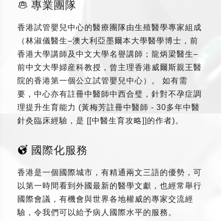
專業團隊
香港試管嬰兒中心的醫療團隊由生殖醫學專家組成
（林淑儀醫生–澳大利亞墨爾本大學醫學博士，前
香港大學講師及中文大學名譽講師；龍炳梁醫生–
前中文大學婦産科教授，曾主理香港威爾斯親王醫
院的香港第一個公立試管嬰兒中心）。 如有需
要，中心亦有註冊中醫師中西合璧，針對不孕症調
理提升生育能力 (黃梅芳註冊中醫師 - 30多年中醫
針灸臨床經驗，是 [[中醫生育攻略]]的作者)。
國際化服務
香港是一個國際城市，有精通兩文三語的優勢，可
以第一時間看到外國最新的醫學文獻，也經常舉行
國際會議，有機會與世界各地權威的專家交流經
驗，令我們可以給予病人國際水平的服務。