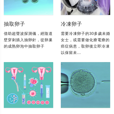
抽取卵子
冷凍卵子
借助超聲波探測儀，經陰道
需要冷凍卵子的30多歲未婚
壁穿刺插入抽卵針，從卵巢
女士，或需要做化療電療的
的成熟卵泡中抽取卵子
癌症病患，取卵後立即冷凍
以保留未...