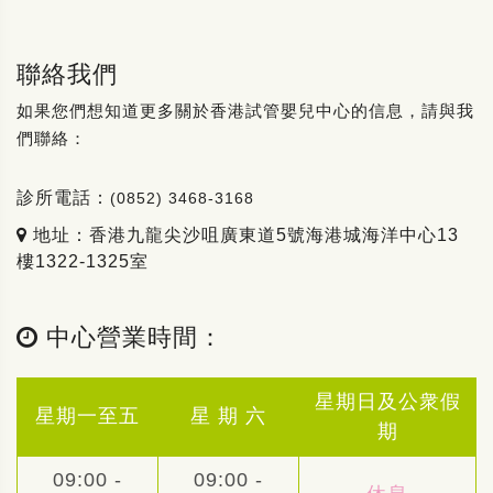
聯絡我們
如果您們想知道更多關於香港試管嬰兒中心的信息，請與我
們聯絡：
診所電話：
(0852) 3468-3168
地址：香港九龍尖沙咀廣東道5號海港城海洋中心13
樓1322-1325室
中心營業時間：
星期日及公衆假
星期一至五
星 期 六
期
09:00 -
09:00 -