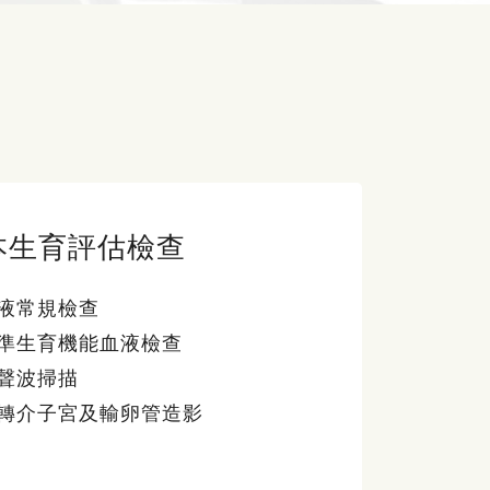
本生育評估檢查
液常規檢查
準生育機能血液檢查
聲波掃描
轉介子宮及輸卵管造影