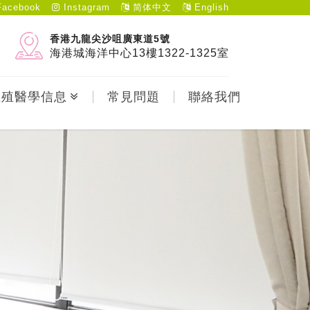
acebook
Instagram
简体中文
English
香港九龍尖沙咀廣東道5號
海港城海洋中心13樓1322-1325室
生殖醫學信息
常見問題
聯絡我們