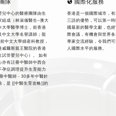
團隊
國際化服務
嬰兒中心的醫療團隊由生
香港是一個國際城市，有
家組成（林淑儀醫生–澳大
三語的優勢，可以第一時
本大學醫學博士，前香港
國最新的醫學文獻，也經
及中文大學名譽講師；龍
際會議，有機會與世界各
–前中文大學婦産科教授，
專家交流經驗，令我們可
港威爾斯親王醫院的香港
人國際水平的服務。
立試管嬰兒中心）。 如有
心亦有註冊中醫師中西合
不孕症調理提升生育能力
冊中醫師 - 30多年中醫針
，是 [[中醫生育攻略]]的