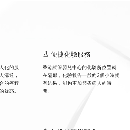
便捷化驗服務
人化的服
香港試管嬰兒中心的化驗所位置就
人溝通，
在隔鄰，化驗報告一般約2個小時就
合的療程
有結果，能夠更加節省病人的時
的疑惑。
間。