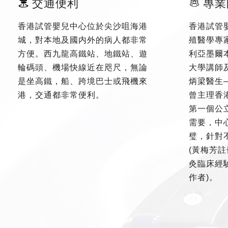
交通便利
專業
香港試管嬰兒中心位於尖沙咀海港
香港試管
城，對本地及國内外的病人都非常
殖醫學專
方便。西九龍高鐵站、地鐵站、遊
利亞墨爾
輪碼頭、機場快線近在咫尺，無論
大學講師
是坐高鐵，船、跨境巴士或飛機來
炳梁醫生
港，交通都非常便利。
曾主理香
第一個公
需要，中
璧，針對
(黃梅芳註
灸臨床經驗
作者)。