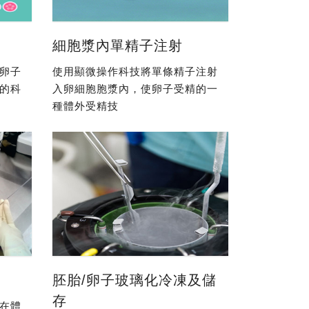
細胞漿內單精子注射
卵子
使用顯微操作科技將單條精子注射
的科
入卵細胞胞漿內，使卵子受精的一
種體外受精技
胚胎/卵子玻璃化冷凍及儲
存
在體