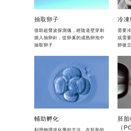
抽取卵子
冷凍
借助超聲波探測儀，經陰道壁穿刺
需要冷
插入抽卵針，從卵巢的成熟卵泡中
或需
抽取卵子
卵後立
輔助孵化
胚胎
（P
利用物理或化學的方法，在胚胎的