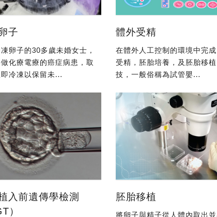
卵子
體外受精
凍卵子的30多歲未婚女士，
在體外人工控制的環境中完成
要做化療電療的癌症病患，取
受精，胚胎培養，及胚胎移植
即冷凍以保留未...
技，一般俗稱為試管嬰...
植入前遺傳學檢測
胚胎移植
GT）
將卵子與精子從人體內取出並