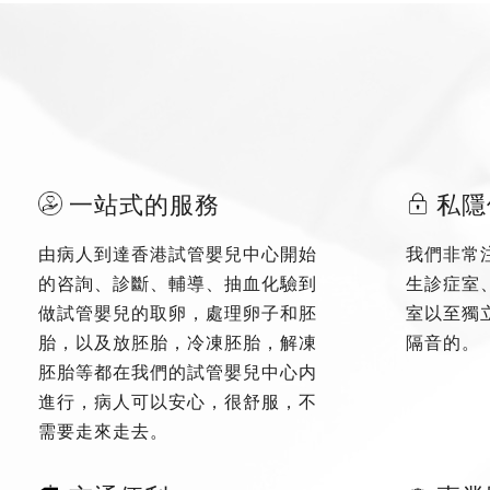
一站式的服務
私隱
由病人到達香港試管嬰兒中心開始
我們非常
的咨詢、診斷、輔導、抽血化驗到
生診症室
做試管嬰兒的取卵，處理卵子和胚
室以至獨
胎，以及放胚胎，冷凍胚胎，解凍
隔音的。
胚胎等都在我們的試管嬰兒中心内
進行，病人可以安心，很舒服，不
需要走來走去。