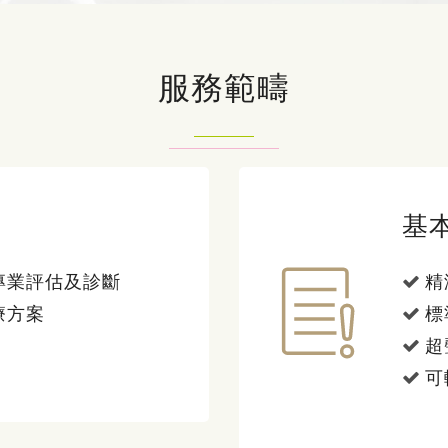
服務範疇
基
專業評估及診斷
精
療方案
標
超
可