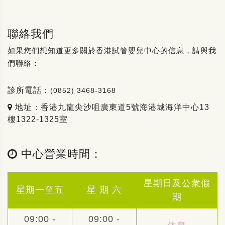
聯絡我們
如果您們想知道更多關於香港試管嬰兒中心的信息，請與我
們聯絡：
診所電話：
(0852) 3468-3168
地址：香港九龍尖沙咀廣東道5號海港城海洋中心13
樓1322-1325室
中心營業時間：
星期日及公衆假
星期一至五
星 期 六
期
09:00 -
09:00 -