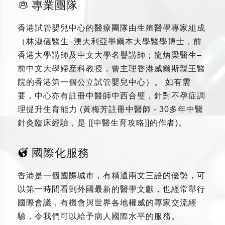
專業團隊
香港試管嬰兒中心的醫療團隊由生殖醫學專家組成
（林淑儀醫生–澳大利亞墨爾本大學醫學博士，前
香港大學講師及中文大學名譽講師；龍炳梁醫生–
前中文大學婦産科教授，曾主理香港威爾斯親王醫
院的香港第一個公立試管嬰兒中心）。 如有需
要，中心亦有註冊中醫師中西合璧，針對不孕症調
理提升生育能力 (黃梅芳註冊中醫師 - 30多年中醫
針灸臨床經驗，是 [[中醫生育攻略]]的作者)。
國際化服務
香港是一個國際城市，有精通兩文三語的優勢，可
以第一時間看到外國最新的醫學文獻，也經常舉行
國際會議，有機會與世界各地權威的專家交流經
驗，令我們可以給予病人國際水平的服務。