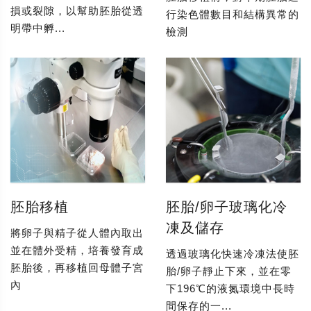
損或裂隙，以幫助胚胎從透
行染色體數目和結構異常的
明帶中孵...
檢測
胚胎移植
胚胎/卵子玻璃化冷
凍及儲存
將卵子與精子從人體內取出
並在體外受精，培養發育成
透過玻璃化快速冷凍法使胚
胚胎後，再移植回母體子宮
胎/卵子靜止下來，並在零
內
下196℃的液氮環境中長時
間保存的一...