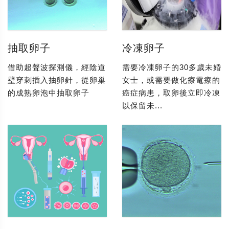
抽取卵子
冷凍卵子
借助超聲波探測儀，經陰道
需要冷凍卵子的30多歲未婚
壁穿刺插入抽卵針，從卵巢
女士，或需要做化療電療的
的成熟卵泡中抽取卵子
癌症病患，取卵後立即冷凍
以保留未...