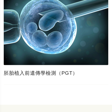
胚胎植入前遺傳學檢測（PGT）