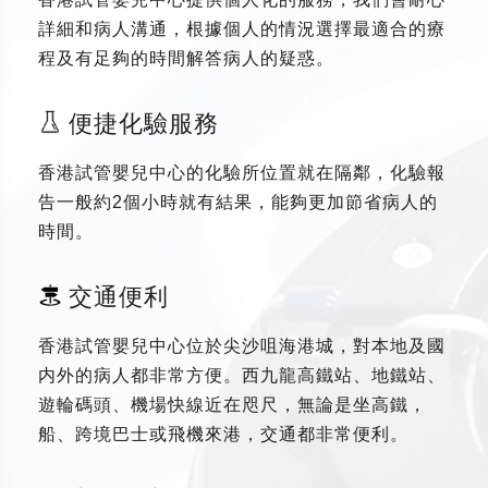
詳細和病人溝通，根據個人的情況選擇最適合的療
程及有足夠的時間解答病人的疑惑。
便捷化驗服務
香港試管嬰兒中心的化驗所位置就在隔鄰，化驗報
告一般約2個小時就有結果，能夠更加節省病人的
時間。
交通便利
香港試管嬰兒中心位於尖沙咀海港城，對本地及國
内外的病人都非常方便。西九龍高鐵站、地鐵站、
遊輪碼頭、機場快線近在咫尺，無論是坐高鐵，
船、跨境巴士或飛機來港，交通都非常便利。