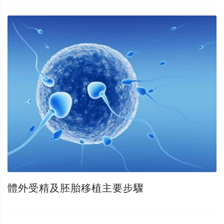
體外受精及胚胎移植主要步驟