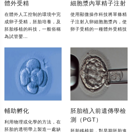
體外受精
細胞漿內單精子注射
在體外人工控制的環境中完
使用顯微操作科技將單條精
成卵子受精，胚胎培養，及
子注射入卵細胞胞漿內，使
胚胎移植的科技，一般俗稱
卵子受精的一種體外受精技
為試管嬰...
輔助孵化
胚胎植入前遺傳學檢
測（PGT）
利用物理或化學的方法，在
胚胎的透明帶上製造一處缺
胚胎移植前，對早期胚胎進