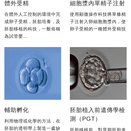
體外受精
細胞漿內單精子注射
在體外人工控制的環境中完
使用顯微操作科技將單條精
成卵子受精，胚胎培養，及
子注射入卵細胞胞漿內，使
胚胎移植的科技，一般俗稱
卵子受精的一種體外受精技
為試管嬰...
輔助孵化
胚胎植入前遺傳學檢
測（PGT）
利用物理或化學的方法，在
胚胎的透明帶上製造一處缺
胚胎移植前，對早期胚胎進