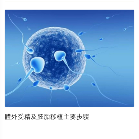
體外受精及胚胎移植主要步驟