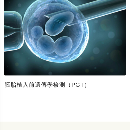
胚胎植入前遺傳學檢測（PGT）