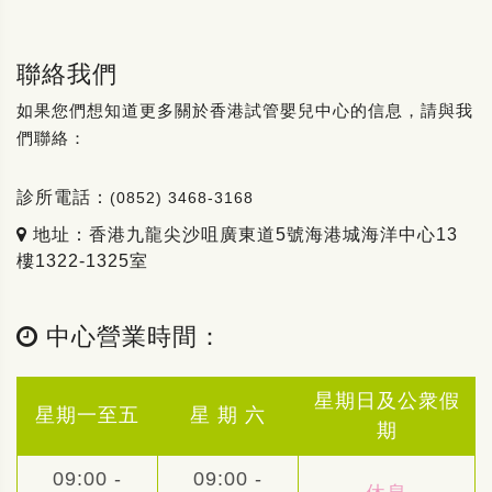
聯絡我們
如果您們想知道更多關於香港試管嬰兒中心的信息，請與我
們聯絡：
診所電話：
(0852) 3468-3168
地址：香港九龍尖沙咀廣東道5號海港城海洋中心13
樓1322-1325室
中心營業時間：
星期日及公衆假
星期一至五
星 期 六
期
09:00 -
09:00 -