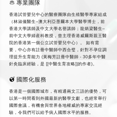
專業團隊
香港試管嬰兒中心的醫療團隊由生殖醫學專家組成
（林淑儀醫生–澳大利亞墨爾本大學醫學博士，前
香港大學講師及中文大學名譽講師；龍炳梁醫生–
前中文大學婦産科教授，曾主理香港威爾斯親王醫
院的香港第一個公立試管嬰兒中心）。 如有需
要，中心亦有註冊中醫師中西合璧，針對不孕症調
理提升生育能力 (黃梅芳註冊中醫師 - 30多年中醫
針灸臨床經驗，是 [[中醫生育攻略]]的作者)。
國際化服務
香港是一個國際城市，有精通兩文三語的優勢，可
以第一時間看到外國最新的醫學文獻，也經常舉行
國際會議，有機會與世界各地權威的專家交流經
驗，令我們可以給予病人國際水平的服務。