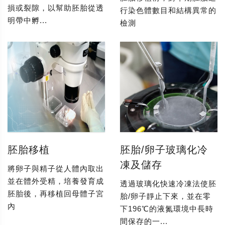
損或裂隙，以幫助胚胎從透
行染色體數目和結構異常的
明帶中孵...
檢測
胚胎移植
胚胎/卵子玻璃化冷
凍及儲存
將卵子與精子從人體內取出
並在體外受精，培養發育成
透過玻璃化快速冷凍法使胚
胚胎後，再移植回母體子宮
胎/卵子靜止下來，並在零
內
下196℃的液氮環境中長時
間保存的一...