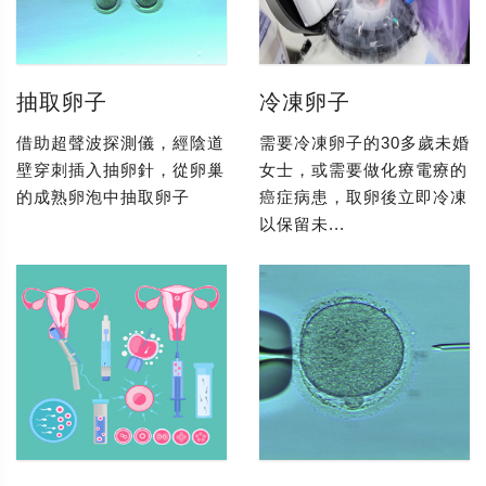
抽取卵子
冷凍卵子
借助超聲波探測儀，經陰道
需要冷凍卵子的30多歲未婚
壁穿刺插入抽卵針，從卵巢
女士，或需要做化療電療的
的成熟卵泡中抽取卵子
癌症病患，取卵後立即冷凍
以保留未...