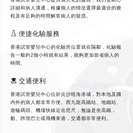
詳細和病人溝通，根據個人的情況選擇最適合的療
程及有足夠的時間解答病人的疑惑。
便捷化驗服務
香港試管嬰兒中心的化驗所位置就在隔鄰，化驗報
告一般約2個小時就有結果，能夠更加節省病人的
時間。
交通便利
香港試管嬰兒中心位於尖沙咀海港城，對本地及國
内外的病人都非常方便。西九龍高鐵站、地鐵站、
遊輪碼頭、機場快線近在咫尺，無論是坐高鐵，
船、跨境巴士或飛機來港，交通都非常便利。