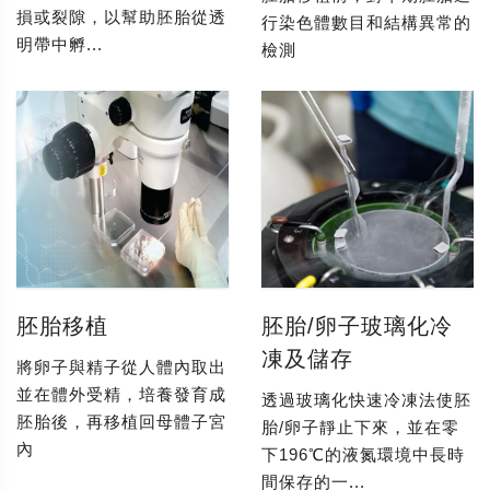
損或裂隙，以幫助胚胎從透
行染色體數目和結構異常的
明帶中孵...
檢測
胚胎移植
胚胎/卵子玻璃化冷
凍及儲存
將卵子與精子從人體內取出
並在體外受精，培養發育成
透過玻璃化快速冷凍法使胚
胚胎後，再移植回母體子宮
胎/卵子靜止下來，並在零
內
下196℃的液氮環境中長時
間保存的一...