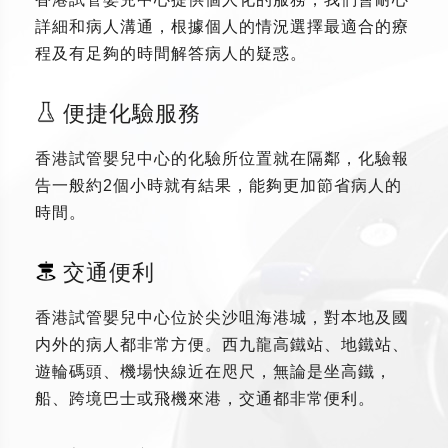
詳細和病人溝通，根據個人的情況選擇最適合的療
程及有足夠的時間解答病人的疑惑。
便捷化驗服務
香港試管嬰兒中心的化驗所位置就在隔鄰，化驗報
告一般約2個小時就有結果，能夠更加節省病人的
時間。
交通便利
香港試管嬰兒中心位於尖沙咀海港城，對本地及國
内外的病人都非常方便。西九龍高鐵站、地鐵站、
遊輪碼頭、機場快線近在咫尺，無論是坐高鐵，
船、跨境巴士或飛機來港，交通都非常便利。