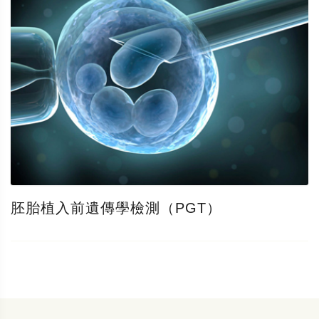
胚胎植入前遺傳學檢測（PGT）