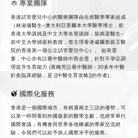
專業團隊
香港試管嬰兒中心的醫療團隊由生殖醫學專家組成
（林淑儀醫生–澳大利亞墨爾本大學醫學博士，前
香港大學講師及中文大學名譽講師；龍炳梁醫生–
前中文大學婦産科教授，曾主理香港威爾斯親王醫
院的香港第一個公立試管嬰兒中心）。 如有需
要，中心亦有註冊中醫師中西合璧，針對不孕症調
理提升生育能力 (黃梅芳註冊中醫師 - 30多年中醫
針灸臨床經驗，是 [[中醫生育攻略]]的作者)。
國際化服務
香港是一個國際城市，有精通兩文三語的優勢，可
以第一時間看到外國最新的醫學文獻，也經常舉行
國際會議，有機會與世界各地權威的專家交流經
驗，令我們可以給予病人國際水平的服務。