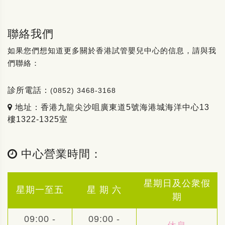
聯絡我們
如果您們想知道更多關於香港試管嬰兒中心的信息，請與我
們聯絡：
診所電話：
(0852) 3468-3168
地址：香港九龍尖沙咀廣東道5號海港城海洋中心13
樓1322-1325室
中心營業時間：
星期日及公衆假
星期一至五
星 期 六
期
09:00 -
09:00 -