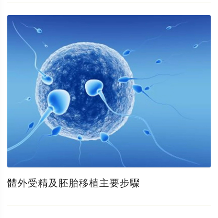
體外受精及胚胎移植主要步驟