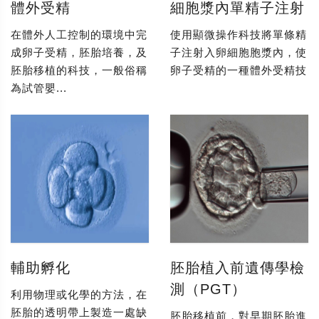
體外受精
細胞漿內單精子注射
在體外人工控制的環境中完
使用顯微操作科技將單條精
成卵子受精，胚胎培養，及
子注射入卵細胞胞漿內，使
胚胎移植的科技，一般俗稱
卵子受精的一種體外受精技
為試管嬰...
輔助孵化
胚胎植入前遺傳學檢
測（PGT）
利用物理或化學的方法，在
胚胎的透明帶上製造一處缺
胚胎移植前，對早期胚胎進