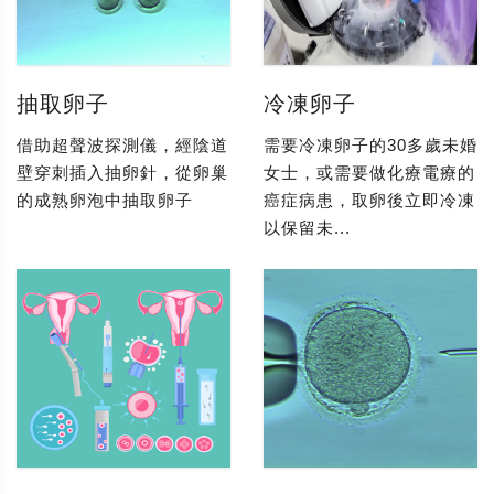
抽取卵子
冷凍卵子
借助超聲波探測儀，經陰道
需要冷凍卵子的30多歲未婚
壁穿刺插入抽卵針，從卵巢
女士，或需要做化療電療的
的成熟卵泡中抽取卵子
癌症病患，取卵後立即冷凍
以保留未...