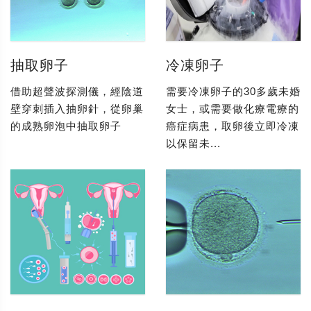
抽取卵子
冷凍卵子
借助超聲波探測儀，經陰道
需要冷凍卵子的30多歲未婚
壁穿刺插入抽卵針，從卵巢
女士，或需要做化療電療的
的成熟卵泡中抽取卵子
癌症病患，取卵後立即冷凍
以保留未...