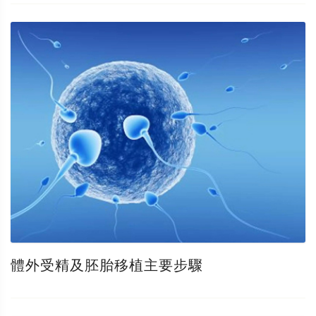
體外受精及胚胎移植主要步驟