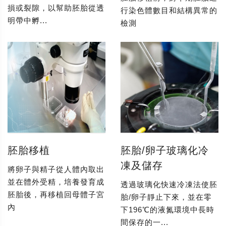
損或裂隙，以幫助胚胎從透
行染色體數目和結構異常的
明帶中孵...
檢測
胚胎移植
胚胎/卵子玻璃化冷
凍及儲存
將卵子與精子從人體內取出
並在體外受精，培養發育成
透過玻璃化快速冷凍法使胚
胚胎後，再移植回母體子宮
胎/卵子靜止下來，並在零
內
下196℃的液氮環境中長時
間保存的一...