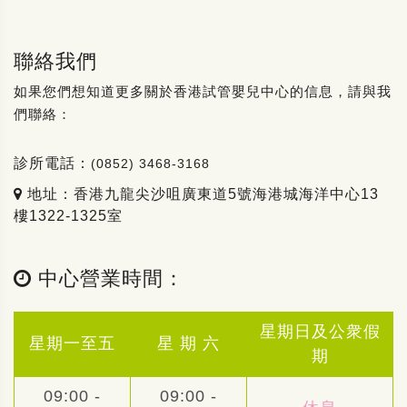
聯絡我們
如果您們想知道更多關於香港試管嬰兒中心的信息，請與我
們聯絡：
診所電話：
(0852) 3468-3168
地址：香港九龍尖沙咀廣東道5號海港城海洋中心13
樓1322-1325室
中心營業時間：
星期日及公衆假
星期一至五
星 期 六
期
09:00 -
09:00 -