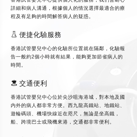
詳細和病人溝通，根據個人的情況選擇最適合的療
程及有足夠的時間解答病人的疑惑。
便捷化驗服務
香港試管嬰兒中心的化驗所位置就在隔鄰，化驗報
告一般約2個小時就有結果，能夠更加節省病人的
時間。
交通便利
香港試管嬰兒中心位於尖沙咀海港城，對本地及國
内外的病人都非常方便。西九龍高鐵站、地鐵站、
遊輪碼頭、機場快線近在咫尺，無論是坐高鐵，
船、跨境巴士或飛機來港，交通都非常便利。