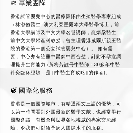
專業團隊
香港試管嬰兒中心的醫療團隊由生殖醫學專家組成
（林淑儀醫生–澳大利亞墨爾本大學醫學博士，前
香港大學講師及中文大學名譽講師；龍炳梁醫生–
前中文大學婦産科教授，曾主理香港威爾斯親王醫
院的香港第一個公立試管嬰兒中心）。 如有需
要，中心亦有註冊中醫師中西合璧，針對不孕症調
理提升生育能力 (黃梅芳註冊中醫師 - 30多年中醫
針灸臨床經驗，是 [[中醫生育攻略]]的作者)。
國際化服務
香港是一個國際城市，有精通兩文三語的優勢，可
以第一時間看到外國最新的醫學文獻，也經常舉行
國際會議，有機會與世界各地權威的專家交流經
驗，令我們可以給予病人國際水平的服務。