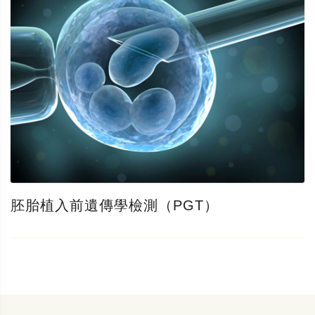
胚胎植入前遺傳學檢測（PGT）