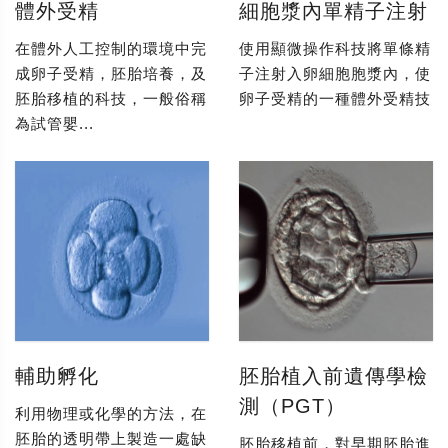
體外受精
細胞漿內單精子注射
在體外人工控制的環境中完
使用顯微操作科技將單條精
成卵子受精，胚胎培養，及
子注射入卵細胞胞漿內，使
胚胎移植的科技，一般俗稱
卵子受精的一種體外受精技
為試管嬰...
輔助孵化
胚胎植入前遺傳學檢
測（PGT）
利用物理或化學的方法，在
胚胎的透明帶上製造一處缺
胚胎移植前，對早期胚胎進