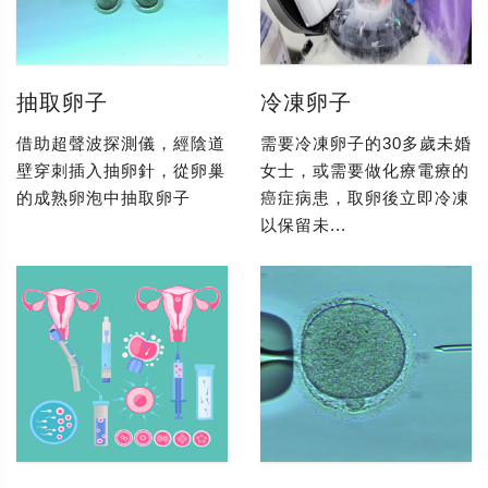
抽取卵子
冷凍卵子
借助超聲波探測儀，經陰道
需要冷凍卵子的30多歲未婚
壁穿刺插入抽卵針，從卵巢
女士，或需要做化療電療的
的成熟卵泡中抽取卵子
癌症病患，取卵後立即冷凍
以保留未...