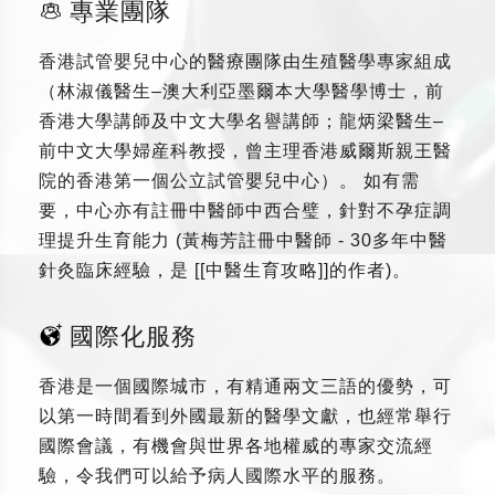
專業團隊
香港試管嬰兒中心的醫療團隊由生殖醫學專家組成
（林淑儀醫生–澳大利亞墨爾本大學醫學博士，前
香港大學講師及中文大學名譽講師；龍炳梁醫生–
前中文大學婦産科教授，曾主理香港威爾斯親王醫
院的香港第一個公立試管嬰兒中心）。 如有需
要，中心亦有註冊中醫師中西合璧，針對不孕症調
理提升生育能力 (黃梅芳註冊中醫師 - 30多年中醫
針灸臨床經驗，是 [[中醫生育攻略]]的作者)。
國際化服務
香港是一個國際城市，有精通兩文三語的優勢，可
以第一時間看到外國最新的醫學文獻，也經常舉行
國際會議，有機會與世界各地權威的專家交流經
驗，令我們可以給予病人國際水平的服務。