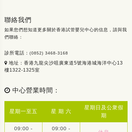
聯絡我們
如果您們想知道更多關於香港試管嬰兒中心的信息，請與我
們聯絡：
診所電話：
(0852) 3468-3168
地址：香港九龍尖沙咀廣東道5號海港城海洋中心13
樓1322-1325室
中心營業時間：
星期日及公衆假
星期一至五
星 期 六
期
09:00 -
09:00 -