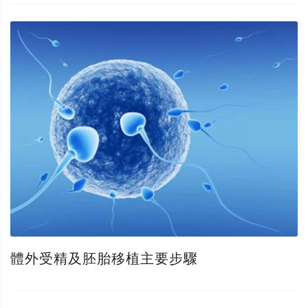
體外受精及胚胎移植主要步驟