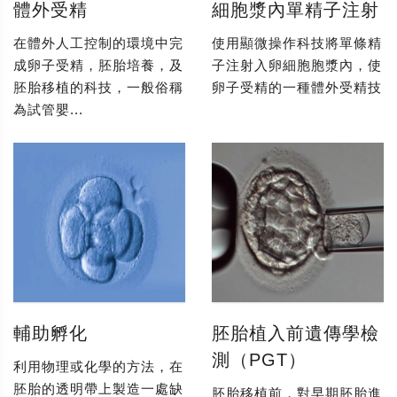
體外受精
細胞漿內單精子注射
在體外人工控制的環境中完
使用顯微操作科技將單條精
成卵子受精，胚胎培養，及
子注射入卵細胞胞漿內，使
胚胎移植的科技，一般俗稱
卵子受精的一種體外受精技
為試管嬰...
輔助孵化
胚胎植入前遺傳學檢
測（PGT）
利用物理或化學的方法，在
胚胎的透明帶上製造一處缺
胚胎移植前，對早期胚胎進