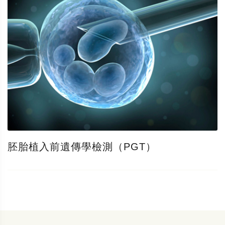
胚胎植入前遺傳學檢測（PGT）