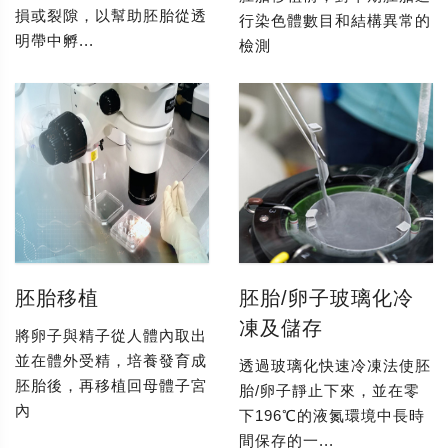
損或裂隙，以幫助胚胎從透
行染色體數目和結構異常的
明帶中孵...
檢測
胚胎移植
胚胎/卵子玻璃化冷
凍及儲存
將卵子與精子從人體內取出
並在體外受精，培養發育成
透過玻璃化快速冷凍法使胚
胚胎後，再移植回母體子宮
胎/卵子靜止下來，並在零
內
下196℃的液氮環境中長時
間保存的一...