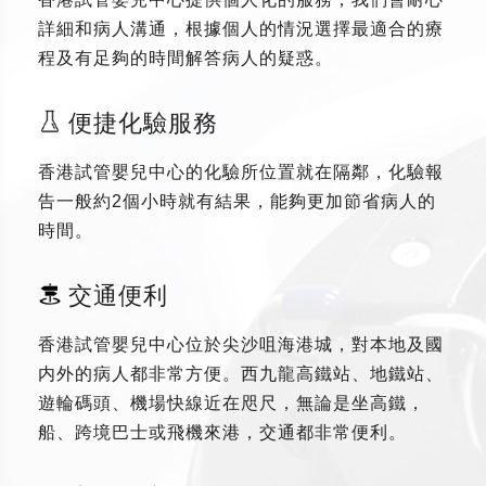
詳細和病人溝通，根據個人的情況選擇最適合的療
程及有足夠的時間解答病人的疑惑。
便捷化驗服務
香港試管嬰兒中心的化驗所位置就在隔鄰，化驗報
告一般約2個小時就有結果，能夠更加節省病人的
時間。
交通便利
香港試管嬰兒中心位於尖沙咀海港城，對本地及國
内外的病人都非常方便。西九龍高鐵站、地鐵站、
遊輪碼頭、機場快線近在咫尺，無論是坐高鐵，
船、跨境巴士或飛機來港，交通都非常便利。