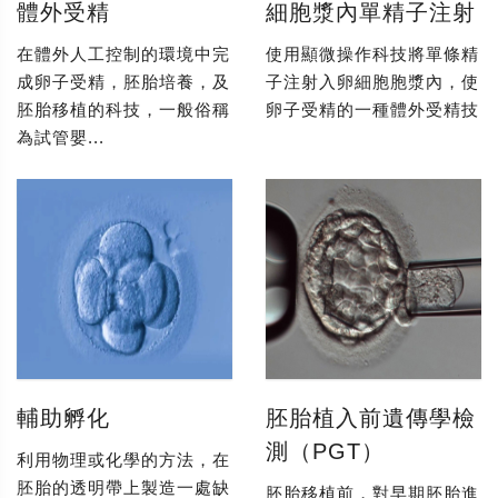
體外受精
細胞漿內單精子注射
在體外人工控制的環境中完
使用顯微操作科技將單條精
成卵子受精，胚胎培養，及
子注射入卵細胞胞漿內，使
胚胎移植的科技，一般俗稱
卵子受精的一種體外受精技
為試管嬰...
輔助孵化
胚胎植入前遺傳學檢
測（PGT）
利用物理或化學的方法，在
胚胎的透明帶上製造一處缺
胚胎移植前，對早期胚胎進