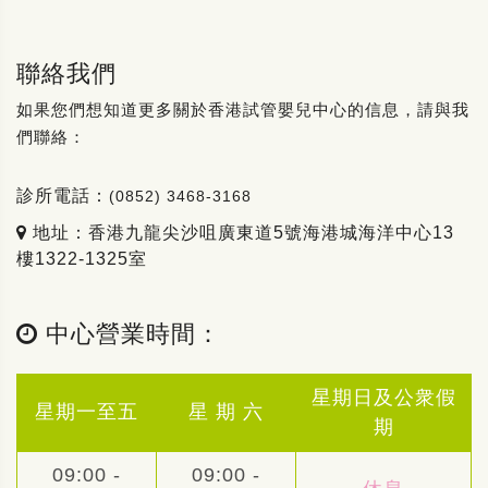
聯絡我們
如果您們想知道更多關於香港試管嬰兒中心的信息，請與我
們聯絡：
診所電話：
(0852) 3468-3168
地址：香港九龍尖沙咀廣東道5號海港城海洋中心13
樓1322-1325室
中心營業時間：
星期日及公衆假
星期一至五
星 期 六
期
09:00 -
09:00 -