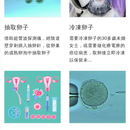
抽取卵子
冷凍卵子
借助超聲波探測儀，經陰道
需要冷凍卵子的30多歲未婚
壁穿刺插入抽卵針，從卵巢
女士，或需要做化療電療的
的成熟卵泡中抽取卵子
癌症病患，取卵後立即冷凍
以保留未...