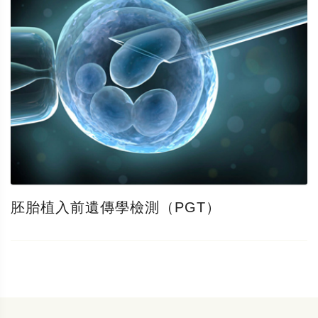
胚胎植入前遺傳學檢測（PGT）