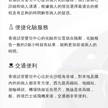
詳細和病人溝通，根據個人的情況選擇最適合的療
程及有足夠的時間解答病人的疑惑。
便捷化驗服務
香港試管嬰兒中心的化驗所位置就在隔鄰，化驗報
告一般約2個小時就有結果，能夠更加節省病人的
時間。
交通便利
香港試管嬰兒中心位於尖沙咀海港城，對本地及國
内外的病人都非常方便。西九龍高鐵站、地鐵站、
遊輪碼頭、機場快線近在咫尺，無論是坐高鐵，
船、跨境巴士或飛機來港，交通都非常便利。