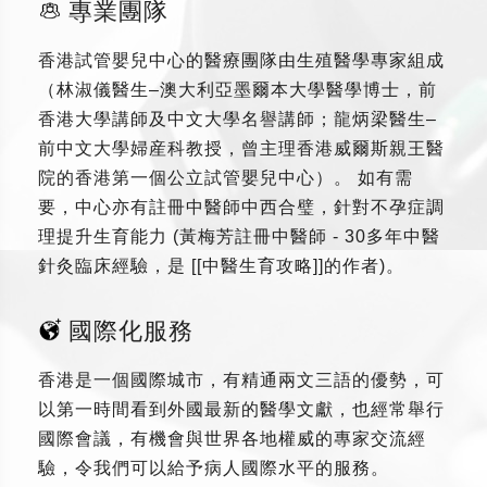
專業團隊
香港試管嬰兒中心的醫療團隊由生殖醫學專家組成
（林淑儀醫生–澳大利亞墨爾本大學醫學博士，前
香港大學講師及中文大學名譽講師；龍炳梁醫生–
前中文大學婦産科教授，曾主理香港威爾斯親王醫
院的香港第一個公立試管嬰兒中心）。 如有需
要，中心亦有註冊中醫師中西合璧，針對不孕症調
理提升生育能力 (黃梅芳註冊中醫師 - 30多年中醫
針灸臨床經驗，是 [[中醫生育攻略]]的作者)。
國際化服務
香港是一個國際城市，有精通兩文三語的優勢，可
以第一時間看到外國最新的醫學文獻，也經常舉行
國際會議，有機會與世界各地權威的專家交流經
驗，令我們可以給予病人國際水平的服務。