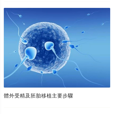
體外受精及胚胎移植主要步驟