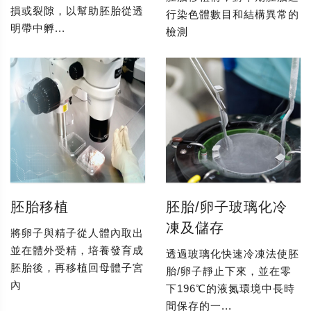
損或裂隙，以幫助胚胎從透
行染色體數目和結構異常的
明帶中孵...
檢測
胚胎移植
胚胎/卵子玻璃化冷
凍及儲存
將卵子與精子從人體內取出
並在體外受精，培養發育成
透過玻璃化快速冷凍法使胚
胚胎後，再移植回母體子宮
胎/卵子靜止下來，並在零
內
下196℃的液氮環境中長時
間保存的一...