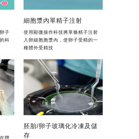
細胞漿內單精子注射
卵子
使用顯微操作科技將單條精子注射
的科
入卵細胞胞漿內，使卵子受精的一
種體外受精技
胚胎/卵子玻璃化冷凍及儲
存
在體