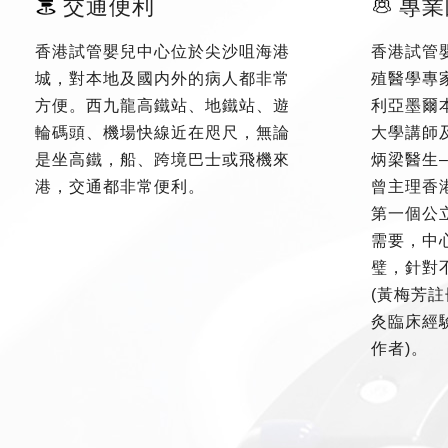
交通便利
專業
香港試管嬰兒中心位於尖沙咀海港
香港試管
城，對本地及國内外的病人都非常
殖醫學專
方便。西九龍高鐵站、地鐵站、遊
利亞墨爾
輪碼頭、機場快線近在咫尺，無論
大學講師
是坐高鐵，船、跨境巴士或飛機來
炳梁醫生
港，交通都非常便利。
曾主理香
第一個公
需要，中
璧，針對
(黃梅芳註
灸臨床經驗
作者)。