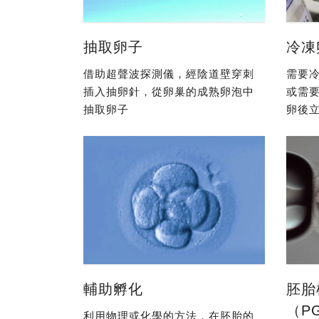
抽取卵子
冷凍
借助超聲波探測儀，經陰道壁穿刺
需要冷
插入抽卵針，從卵巢的成熟卵泡中
或需
抽取卵子
卵後立
輔助孵化
胚胎
（P
利用物理或化學的方法，在胚胎的