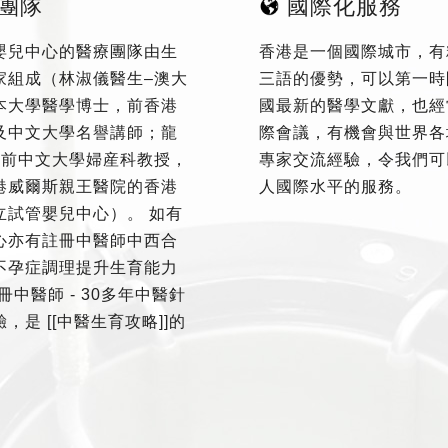
團隊
國際化服務
嬰兒中心的醫療團隊由生
香港是一個國際城市，有
家組成（林淑儀醫生–澳大
三語的優勢，可以第一時
本大學醫學博士，前香港
國最新的醫學文獻，也經
及中文大學名譽講師；龍
際會議，有機會與世界各
–前中文大學婦産科教授，
專家交流經驗，令我們可
港威爾斯親王醫院的香港
人國際水平的服務。
立試管嬰兒中心）。 如有
心亦有註冊中醫師中西合
不孕症調理提升生育能力
冊中醫師 - 30多年中醫針
，是 [[中醫生育攻略]]的