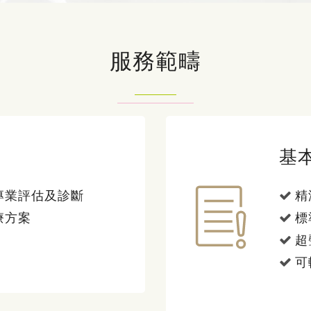
服務範疇
基
專業評估及診斷
精
療方案
標
超
可