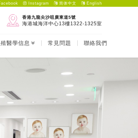
acebook
Instagram
简体中文
English
香港九龍尖沙咀廣東道5號
海港城海洋中心13樓1322-1325室
生殖醫學信息
常見問題
聯絡我們