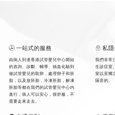
一站式的服務
私隱
由病人到達香港試管嬰兒中心開始
我們非常
的咨詢、診斷、輔導、抽血化驗到
生診症室
做試管嬰兒的取卵，處理卵子和胚
室以至獨
胎，以及放胚胎，冷凍胚胎，解凍
隔音的。
胚胎等都在我們的試管嬰兒中心内
進行，病人可以安心，很舒服，不
需要走來走去。