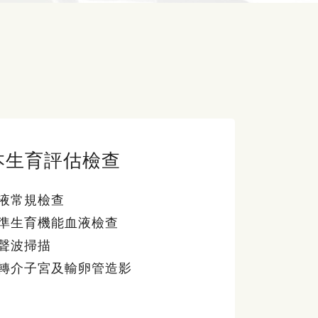
本生育評估檢查
液常規檢查
準生育機能血液檢查
聲波掃描
轉介子宮及輸卵管造影