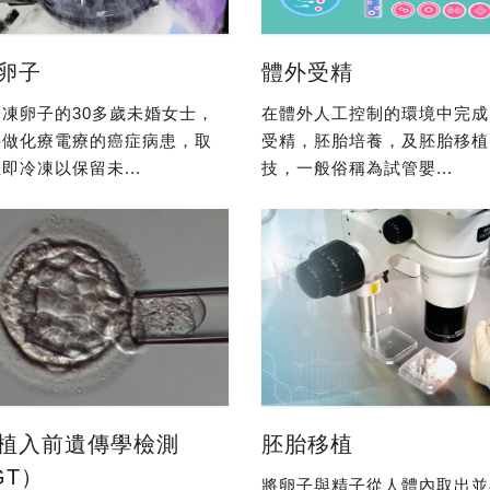
卵子
體外受精
凍卵子的30多歲未婚女士，
在體外人工控制的環境中完成
要做化療電療的癌症病患，取
受精，胚胎培養，及胚胎移植
即冷凍以保留未...
技，一般俗稱為試管嬰...
植入前遺傳學檢測
胚胎移植
GT）
將卵子與精子從人體內取出並