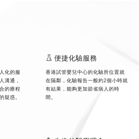
便捷化驗服務
人化的服
香港試管嬰兒中心的化驗所位置就
人溝通，
在隔鄰，化驗報告一般約2個小時就
合的療程
有結果，能夠更加節省病人的時
的疑惑。
間。