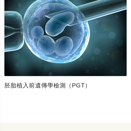
胚胎植入前遺傳學檢測（PGT）