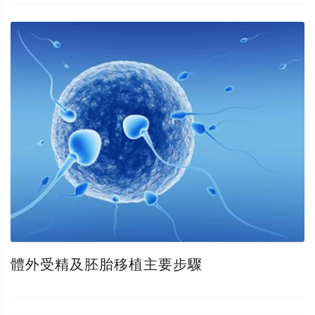
體外受精及胚胎移植主要步驟