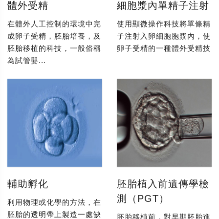
體外受精
細胞漿內單精子注射
在體外人工控制的環境中完
使用顯微操作科技將單條精
成卵子受精，胚胎培養，及
子注射入卵細胞胞漿內，使
胚胎移植的科技，一般俗稱
卵子受精的一種體外受精技
為試管嬰...
輔助孵化
胚胎植入前遺傳學檢
測（PGT）
利用物理或化學的方法，在
胚胎的透明帶上製造一處缺
胚胎移植前，對早期胚胎進