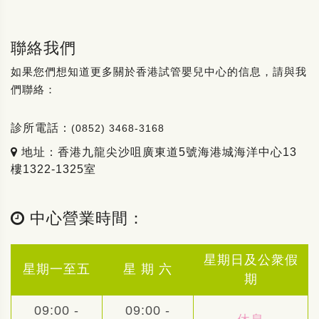
聯絡我們
如果您們想知道更多關於香港試管嬰兒中心的信息，請與我
們聯絡：
診所電話：
(0852) 3468-3168
地址：香港九龍尖沙咀廣東道5號海港城海洋中心13
樓1322-1325室
中心營業時間：
星期日及公衆假
星期一至五
星 期 六
期
09:00 -
09:00 -