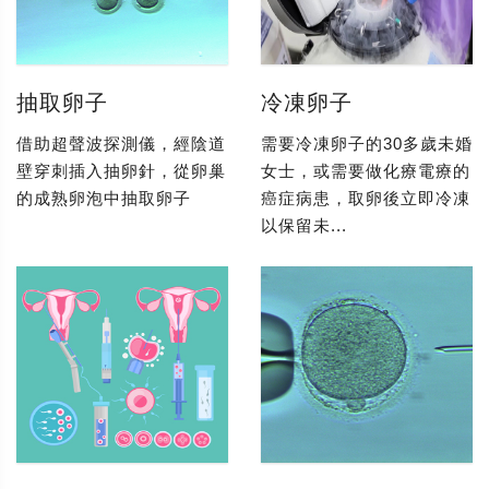
抽取卵子
冷凍卵子
借助超聲波探測儀，經陰道
需要冷凍卵子的30多歲未婚
壁穿刺插入抽卵針，從卵巢
女士，或需要做化療電療的
的成熟卵泡中抽取卵子
癌症病患，取卵後立即冷凍
以保留未...