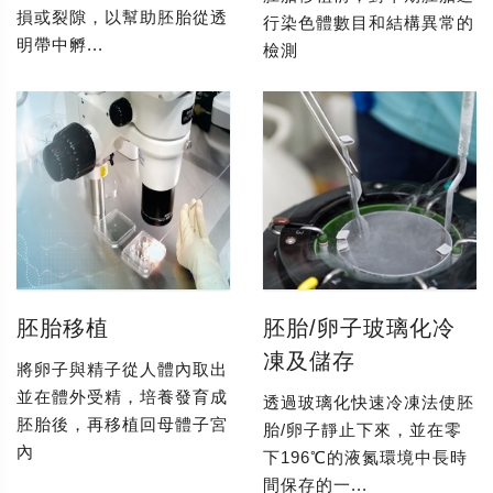
損或裂隙，以幫助胚胎從透
行染色體數目和結構異常的
明帶中孵...
檢測
胚胎移植
胚胎/卵子玻璃化冷
凍及儲存
將卵子與精子從人體內取出
並在體外受精，培養發育成
透過玻璃化快速冷凍法使胚
胚胎後，再移植回母體子宮
胎/卵子靜止下來，並在零
內
下196℃的液氮環境中長時
間保存的一...