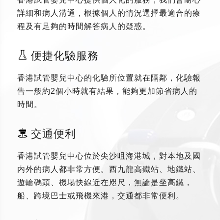
詳細和病人溝通，根據個人的情況選擇最適合的療
程及有足夠的時間解答病人的疑惑。
便捷化驗服務
香港試管嬰兒中心的化驗所位置就在隔鄰，化驗報
告一般約2個小時就有結果，能夠更加節省病人的
時間。
交通便利
香港試管嬰兒中心位於尖沙咀海港城，對本地及國
内外的病人都非常方便。西九龍高鐵站、地鐵站、
遊輪碼頭、機場快線近在咫尺，無論是坐高鐵，
船、跨境巴士或飛機來港，交通都非常便利。