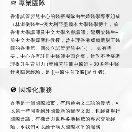
專業團隊
香港試管嬰兒中心的醫療團隊由生殖醫學專家組成
（林淑儀醫生–澳大利亞墨爾本大學醫學博士，前
香港大學講師及中文大學名譽講師；龍炳梁醫生–
前中文大學婦産科教授，曾主理香港威爾斯親王醫
院的香港第一個公立試管嬰兒中心）。 如有需
要，中心亦有註冊中醫師中西合璧，針對不孕症調
理提升生育能力 (黃梅芳註冊中醫師 - 30多年中醫
針灸臨床經驗，是 [[中醫生育攻略]]的作者)。
國際化服務
香港是一個國際城市，有精通兩文三語的優勢，可
以第一時間看到外國最新的醫學文獻，也經常舉行
國際會議，有機會與世界各地權威的專家交流經
驗，令我們可以給予病人國際水平的服務。