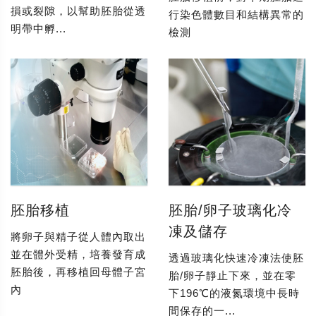
損或裂隙，以幫助胚胎從透
行染色體數目和結構異常的
明帶中孵...
檢測
胚胎移植
胚胎/卵子玻璃化冷
凍及儲存
將卵子與精子從人體內取出
並在體外受精，培養發育成
透過玻璃化快速冷凍法使胚
胚胎後，再移植回母體子宮
胎/卵子靜止下來，並在零
內
下196℃的液氮環境中長時
間保存的一...