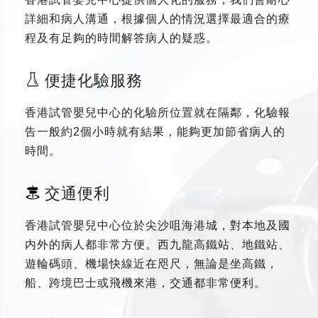
詳細和病人溝通，根據個人的情況選擇最適合的療
程及有足夠的時間解答病人的疑惑。
便捷化驗服務
香港試管嬰兒中心的化驗所位置就在隔鄰，化驗報
告一般約2個小時就有結果，能夠更加節省病人的
時間。
交通便利
香港試管嬰兒中心位於尖沙咀海港城，對本地及國
内外的病人都非常方便。西九龍高鐵站、地鐵站、
遊輪碼頭、機場快線近在咫尺，無論是坐高鐵，
船、跨境巴士或飛機來港，交通都非常便利。