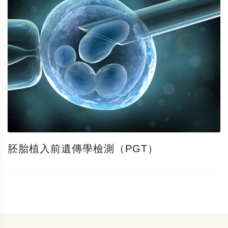
胚胎植入前遺傳學檢測（PGT）