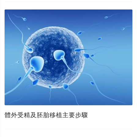
體外受精及胚胎移植主要步驟