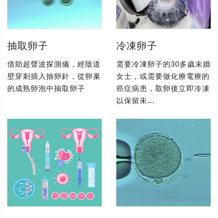
抽取卵子
冷凍卵子
借助超聲波探測儀，經陰道
需要冷凍卵子的30多歲未婚
壁穿刺插入抽卵針，從卵巢
女士，或需要做化療電療的
的成熟卵泡中抽取卵子
癌症病患，取卵後立即冷凍
以保留未...