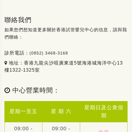
聯絡我們
如果您們想知道更多關於香港試管嬰兒中心的信息，請與我
們聯絡：
診所電話：
(0852) 3468-3168
地址：香港九龍尖沙咀廣東道5號海港城海洋中心13
樓1322-1325室
中心營業時間：
星期日及公衆假
星期一至五
星 期 六
期
09:00 -
09:00 -