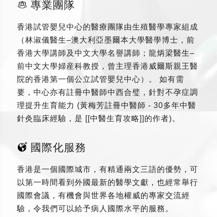
專業團隊
香港試管嬰兒中心的醫療團隊由生殖醫學專家組成
（林淑儀醫生–澳大利亞墨爾本大學醫學博士，前
香港大學講師及中文大學名譽講師；龍炳梁醫生–
前中文大學婦産科教授，曾主理香港威爾斯親王醫
院的香港第一個公立試管嬰兒中心）。 如有需
要，中心亦有註冊中醫師中西合璧，針對不孕症調
理提升生育能力 (黃梅芳註冊中醫師 - 30多年中醫
針灸臨床經驗，是 [[中醫生育攻略]]的作者)。
國際化服務
香港是一個國際城市，有精通兩文三語的優勢，可
以第一時間看到外國最新的醫學文獻，也經常舉行
國際會議，有機會與世界各地權威的專家交流經
驗，令我們可以給予病人國際水平的服務。