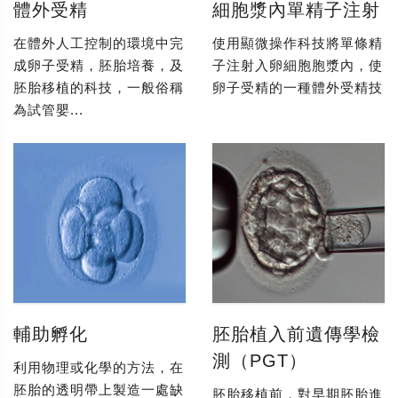
體外受精
細胞漿內單精子注射
在體外人工控制的環境中完
使用顯微操作科技將單條精
成卵子受精，胚胎培養，及
子注射入卵細胞胞漿內，使
胚胎移植的科技，一般俗稱
卵子受精的一種體外受精技
為試管嬰...
輔助孵化
胚胎植入前遺傳學檢
測（PGT）
利用物理或化學的方法，在
胚胎的透明帶上製造一處缺
胚胎移植前，對早期胚胎進