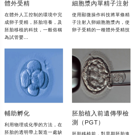
體外受精
細胞漿內單精子注射
在體外人工控制的環境中完
使用顯微操作科技將單條精
成卵子受精，胚胎培養，及
子注射入卵細胞胞漿內，使
胚胎移植的科技，一般俗稱
卵子受精的一種體外受精技
為試管嬰...
輔助孵化
胚胎植入前遺傳學檢
測（PGT）
利用物理或化學的方法，在
胚胎的透明帶上製造一處缺
胚胎移植前，對早期胚胎進