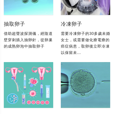
抽取卵子
冷凍卵子
借助超聲波探測儀，經陰道
需要冷凍卵子的30多歲未婚
壁穿刺插入抽卵針，從卵巢
女士，或需要做化療電療的
的成熟卵泡中抽取卵子
癌症病患，取卵後立即冷凍
以保留未...