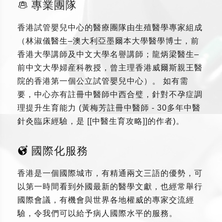
專業團隊
香港試管嬰兒中心的醫療團隊由生殖醫學專家組成
（林淑儀醫生–澳大利亞墨爾本大學醫學博士，前
香港大學講師及中文大學名譽講師；龍炳梁醫生–
前中文大學婦産科教授，曾主理香港威爾斯親王醫
院的香港第一個公立試管嬰兒中心）。 如有需
要，中心亦有註冊中醫師中西合璧，針對不孕症調
理提升生育能力 (黃梅芳註冊中醫師 - 30多年中醫
針灸臨床經驗，是 [[中醫生育攻略]]的作者)。
國際化服務
香港是一個國際城市，有精通兩文三語的優勢，可
以第一時間看到外國最新的醫學文獻，也經常舉行
國際會議，有機會與世界各地權威的專家交流經
驗，令我們可以給予病人國際水平的服務。