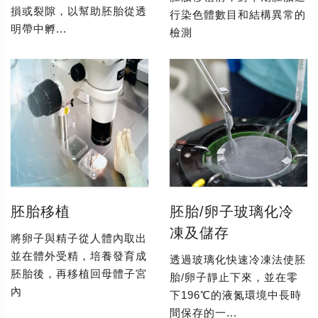
損或裂隙，以幫助胚胎從透
行染色體數目和結構異常的
明帶中孵...
檢測
胚胎移植
胚胎/卵子玻璃化冷
凍及儲存
將卵子與精子從人體內取出
並在體外受精，培養發育成
透過玻璃化快速冷凍法使胚
胚胎後，再移植回母體子宮
胎/卵子靜止下來，並在零
內
下196℃的液氮環境中長時
間保存的一...