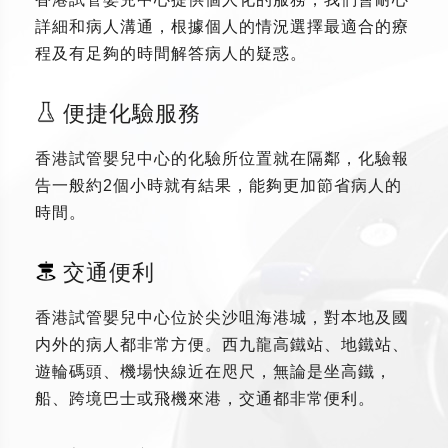
詳細和病人溝通，根據個人的情況選擇最適合的療
程及有足夠的時間解答病人的疑惑。
便捷化驗服務
香港試管嬰兒中心的化驗所位置就在隔鄰，化驗報
告一般約2個小時就有結果，能夠更加節省病人的
時間。
交通便利
香港試管嬰兒中心位於尖沙咀海港城，對本地及國
内外的病人都非常方便。西九龍高鐵站、地鐵站、
遊輪碼頭、機場快線近在咫尺，無論是坐高鐵，
船、跨境巴士或飛機來港，交通都非常便利。