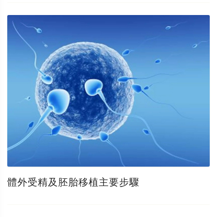
體外受精及胚胎移植主要步驟