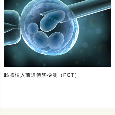
胚胎植入前遺傳學檢測（PGT）