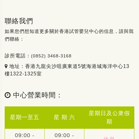
聯絡我們
如果您們想知道更多關於香港試管嬰兒中心的信息，請與我
們聯絡：
診所電話：
(0852) 3468-3168
地址：香港九龍尖沙咀廣東道5號海港城海洋中心13
樓1322-1325室
中心營業時間：
星期日及公衆假
星期一至五
星 期 六
期
09:00 -
09:00 -