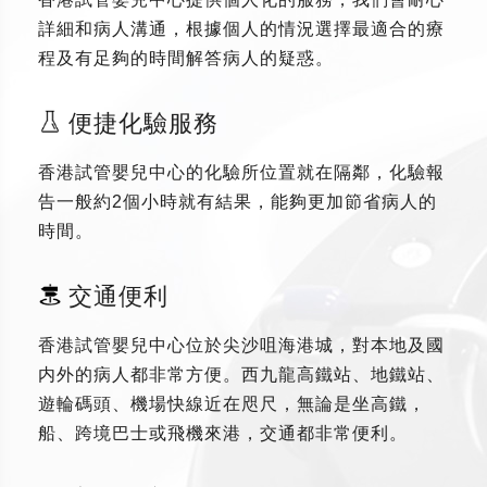
詳細和病人溝通，根據個人的情況選擇最適合的療
程及有足夠的時間解答病人的疑惑。
便捷化驗服務
香港試管嬰兒中心的化驗所位置就在隔鄰，化驗報
告一般約2個小時就有結果，能夠更加節省病人的
時間。
交通便利
香港試管嬰兒中心位於尖沙咀海港城，對本地及國
内外的病人都非常方便。西九龍高鐵站、地鐵站、
遊輪碼頭、機場快線近在咫尺，無論是坐高鐵，
船、跨境巴士或飛機來港，交通都非常便利。