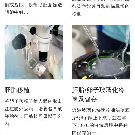
損或裂隙，以幫助胚胎從透
行染色體數目和結構異常的
明帶中孵...
檢測
胚胎移植
胚胎/卵子玻璃化冷
凍及儲存
將卵子與精子從人體內取出
並在體外受精，培養發育成
透過玻璃化快速冷凍法使胚
胚胎後，再移植回母體子宮
胎/卵子靜止下來，並在零
內
下196℃的液氮環境中長時
間保存的一...