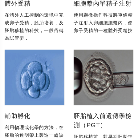
體外受精
細胞漿內單精子注射
在體外人工控制的環境中完
使用顯微操作科技將單條精
成卵子受精，胚胎培養，及
子注射入卵細胞胞漿內，使
胚胎移植的科技，一般俗稱
卵子受精的一種體外受精技
為試管嬰...
輔助孵化
胚胎植入前遺傳學檢
測（PGT）
利用物理或化學的方法，在
胚胎的透明帶上製造一處缺
胚胎移植前，對早期胚胎進