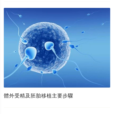
體外受精及胚胎移植主要步驟