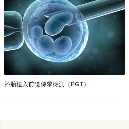
胚胎植入前遺傳學檢測（PGT）