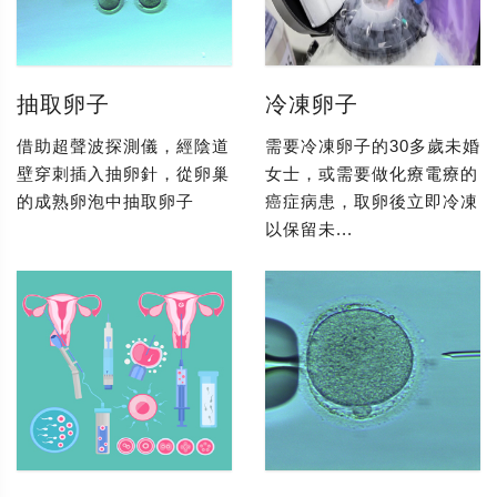
抽取卵子
冷凍卵子
借助超聲波探測儀，經陰道
需要冷凍卵子的30多歲未婚
壁穿刺插入抽卵針，從卵巢
女士，或需要做化療電療的
的成熟卵泡中抽取卵子
癌症病患，取卵後立即冷凍
以保留未...