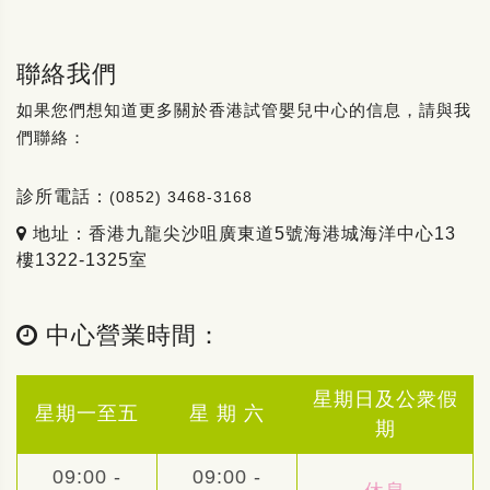
聯絡我們
如果您們想知道更多關於香港試管嬰兒中心的信息，請與我
們聯絡：
診所電話：
(0852) 3468-3168
地址：香港九龍尖沙咀廣東道5號海港城海洋中心13
樓1322-1325室
中心營業時間：
星期日及公衆假
星期一至五
星 期 六
期
09:00 -
09:00 -