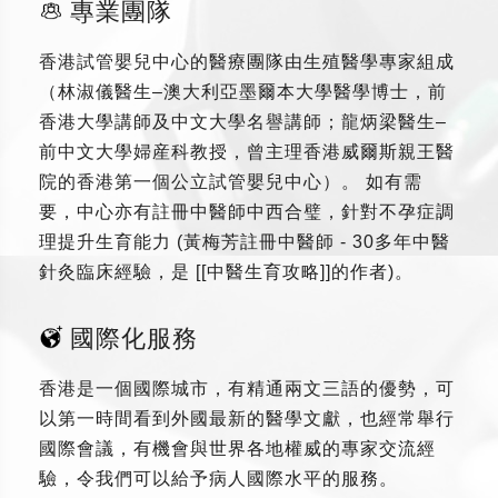
專業團隊
香港試管嬰兒中心的醫療團隊由生殖醫學專家組成
（林淑儀醫生–澳大利亞墨爾本大學醫學博士，前
香港大學講師及中文大學名譽講師；龍炳梁醫生–
前中文大學婦産科教授，曾主理香港威爾斯親王醫
院的香港第一個公立試管嬰兒中心）。 如有需
要，中心亦有註冊中醫師中西合璧，針對不孕症調
理提升生育能力 (黃梅芳註冊中醫師 - 30多年中醫
針灸臨床經驗，是 [[中醫生育攻略]]的作者)。
國際化服務
香港是一個國際城市，有精通兩文三語的優勢，可
以第一時間看到外國最新的醫學文獻，也經常舉行
國際會議，有機會與世界各地權威的專家交流經
驗，令我們可以給予病人國際水平的服務。