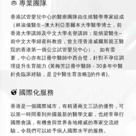
專業團隊
香港試管嬰兒中心的醫療團隊由生殖醫學專家組成
（林淑儀醫生–澳大利亞墨爾本大學醫學博士，前
香港大學講師及中文大學名譽講師；龍炳梁醫生–
前中文大學婦産科教授，曾主理香港威爾斯親王醫
院的香港第一個公立試管嬰兒中心）。 如有需
要，中心亦有註冊中醫師中西合璧，針對不孕症調
理提升生育能力 (黃梅芳註冊中醫師 - 30多年中醫
針灸臨床經驗，是 [[中醫生育攻略]]的作者)。
國際化服務
香港是一個國際城市，有精通兩文三語的優勢，可
以第一時間看到外國最新的醫學文獻，也經常舉行
國際會議，有機會與世界各地權威的專家交流經
驗，令我們可以給予病人國際水平的服務。