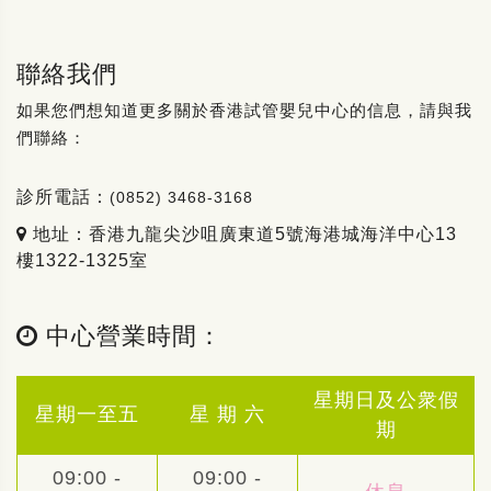
聯絡我們
如果您們想知道更多關於香港試管嬰兒中心的信息，請與我
們聯絡：
診所電話：
(0852) 3468-3168
地址：香港九龍尖沙咀廣東道5號海港城海洋中心13
樓1322-1325室
中心營業時間：
星期日及公衆假
星期一至五
星 期 六
期
09:00 -
09:00 -