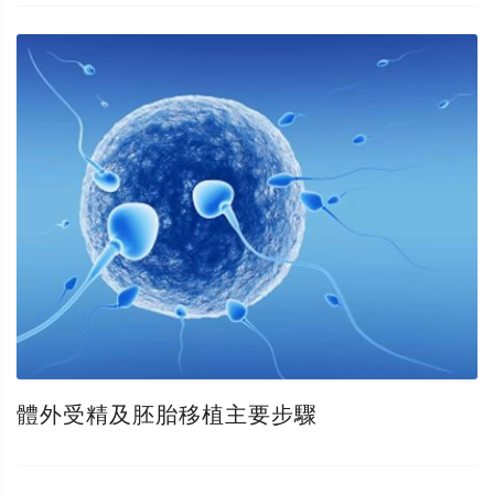
體外受精及胚胎移植主要步驟