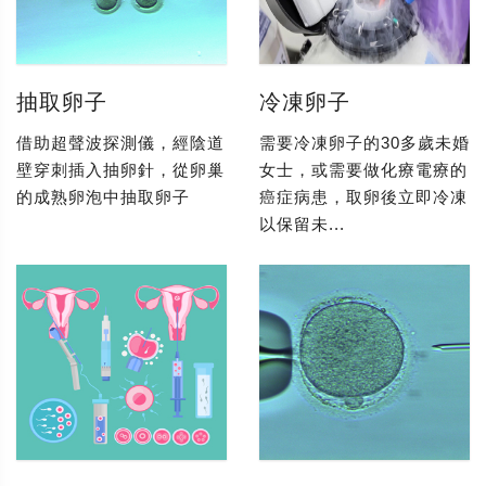
抽取卵子
冷凍卵子
借助超聲波探測儀，經陰道
需要冷凍卵子的30多歲未婚
壁穿刺插入抽卵針，從卵巢
女士，或需要做化療電療的
的成熟卵泡中抽取卵子
癌症病患，取卵後立即冷凍
以保留未...