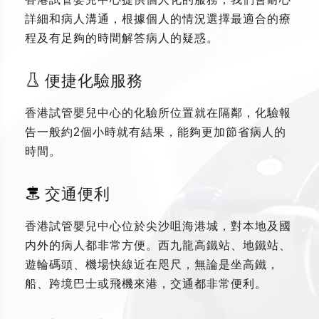
詳細和病人溝通，根據個人的情況選擇最適合的療
程及有足夠的時間解答病人的疑惑。
便捷化驗服務
香港試管嬰兒中心的化驗所位置就在隔鄰，化驗報
告一般約2個小時就有結果，能夠更加節省病人的
時間。
交通便利
香港試管嬰兒中心位於尖沙咀海港城，對本地及國
内外的病人都非常方便。西九龍高鐵站、地鐵站、
遊輪碼頭、機場快線近在咫尺，無論是坐高鐵，
船、跨境巴士或飛機來港，交通都非常便利。