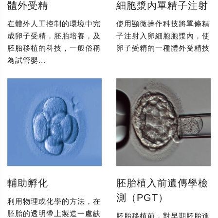
體外受精
細胞漿內單精子注射
在體外人工控制的環境中完
使用顯微操作科技將單條精
成卵子受精，胚胎培養，及
子注射入卵細胞胞漿內，使
胚胎移植的科技，一般俗稱
卵子受精的一種體外受精技
為試管嬰...
輔助孵化
胚胎植入前遺傳學檢
測（PGT）
利用物理或化學的方法，在
胚胎的透明帶上製造一處缺
胚胎移植前，對早期胚胎進