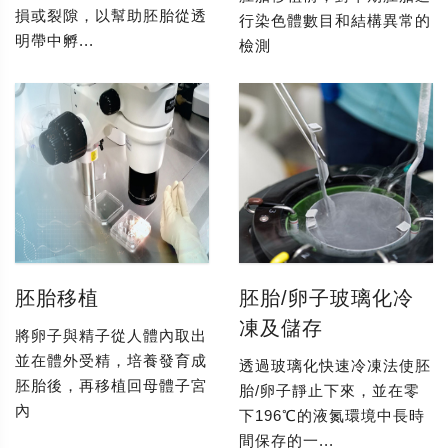
損或裂隙，以幫助胚胎從透
行染色體數目和結構異常的
明帶中孵...
檢測
胚胎移植
胚胎/卵子玻璃化冷
凍及儲存
將卵子與精子從人體內取出
並在體外受精，培養發育成
透過玻璃化快速冷凍法使胚
胚胎後，再移植回母體子宮
胎/卵子靜止下來，並在零
內
下196℃的液氮環境中長時
間保存的一...