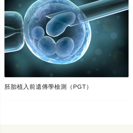
胚胎植入前遺傳學檢測（PGT）