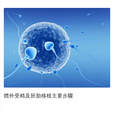
體外受精及胚胎移植主要步驟