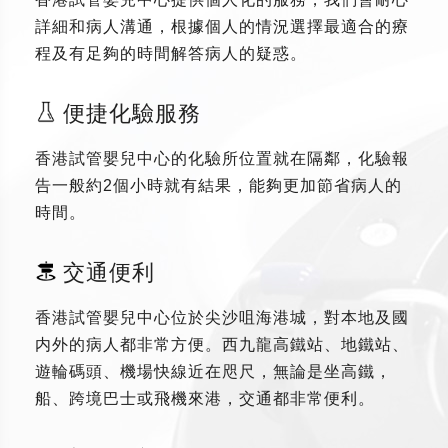
詳細和病人溝通，根據個人的情況選擇最適合的療
程及有足夠的時間解答病人的疑惑。
便捷化驗服務
香港試管嬰兒中心的化驗所位置就在隔鄰，化驗報
告一般約2個小時就有結果，能夠更加節省病人的
時間。
交通便利
香港試管嬰兒中心位於尖沙咀海港城，對本地及國
内外的病人都非常方便。西九龍高鐵站、地鐵站、
遊輪碼頭、機場快線近在咫尺，無論是坐高鐵，
船、跨境巴士或飛機來港，交通都非常便利。