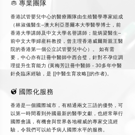
專業團隊
香港試管嬰兒中心的醫療團隊由生殖醫學專家組成
（林淑儀醫生–澳大利亞墨爾本大學醫學博士，前
香港大學講師及中文大學名譽講師；龍炳梁醫生–
前中文大學婦産科教授，曾主理香港威爾斯親王醫
院的香港第一個公立試管嬰兒中心）。 如有需
要，中心亦有註冊中醫師中西合璧，針對不孕症調
理提升生育能力 (黃梅芳註冊中醫師 - 30多年中醫
針灸臨床經驗，是 [[中醫生育攻略]]的作者)。
國際化服務
香港是一個國際城市，有精通兩文三語的優勢，可
以第一時間看到外國最新的醫學文獻，也經常舉行
國際會議，有機會與世界各地權威的專家交流經
驗，令我們可以給予病人國際水平的服務。