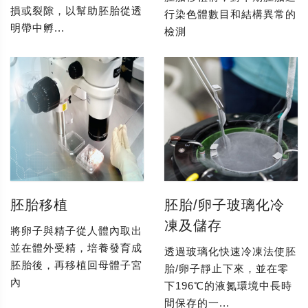
損或裂隙，以幫助胚胎從透
行染色體數目和結構異常的
明帶中孵...
檢測
胚胎移植
胚胎/卵子玻璃化冷
凍及儲存
將卵子與精子從人體內取出
並在體外受精，培養發育成
透過玻璃化快速冷凍法使胚
胚胎後，再移植回母體子宮
胎/卵子靜止下來，並在零
內
下196℃的液氮環境中長時
間保存的一...