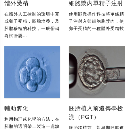
體外受精
細胞漿內單精子注射
在體外人工控制的環境中完
使用顯微操作科技將單條精
成卵子受精，胚胎培養，及
子注射入卵細胞胞漿內，使
胚胎移植的科技，一般俗稱
卵子受精的一種體外受精技
為試管嬰...
輔助孵化
胚胎植入前遺傳學檢
測（PGT）
利用物理或化學的方法，在
胚胎的透明帶上製造一處缺
胚胎移植前，對早期胚胎進