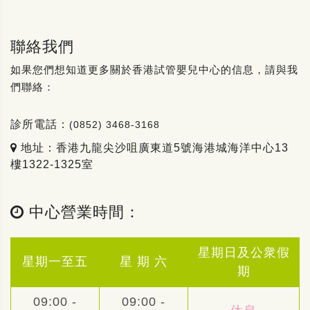
聯絡我們
如果您們想知道更多關於香港試管嬰兒中心的信息，請與我
們聯絡：
診所電話：
(0852) 3468-3168
地址：香港九龍尖沙咀廣東道5號海港城海洋中心13
樓1322-1325室
中心營業時間：
星期日及公衆假
星期一至五
星 期 六
期
09:00 -
09:00 -