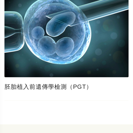
胚胎植入前遺傳學檢測（PGT）