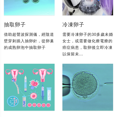
抽取卵子
冷凍卵子
借助超聲波探測儀，經陰道
需要冷凍卵子的30多歲未婚
壁穿刺插入抽卵針，從卵巢
女士，或需要做化療電療的
的成熟卵泡中抽取卵子
癌症病患，取卵後立即冷凍
以保留未...