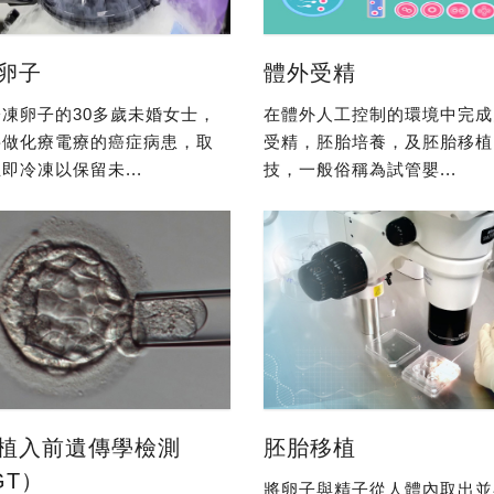
卵子
體外受精
凍卵子的30多歲未婚女士，
在體外人工控制的環境中完成
要做化療電療的癌症病患，取
受精，胚胎培養，及胚胎移植
即冷凍以保留未...
技，一般俗稱為試管嬰...
植入前遺傳學檢測
胚胎移植
GT）
將卵子與精子從人體內取出並