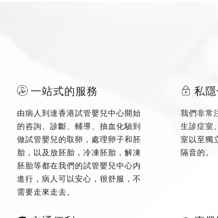
一站式的服務
私隱
由病人到達香港試管嬰兒中心開始
我們非常
的咨詢、診斷、輔導、抽血化驗到
生診症室
做試管嬰兒的取卵，處理卵子和胚
室以至獨
胎，以及放胚胎，冷凍胚胎，解凍
隔音的。
胚胎等都在我們的試管嬰兒中心内
進行，病人可以安心，很舒服，不
需要走來走去。