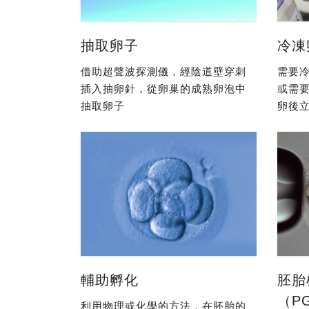
抽取卵子
冷凍
借助超聲波探測儀，經陰道壁穿刺
需要冷
插入抽卵針，從卵巢的成熟卵泡中
或需
抽取卵子
卵後立
輔助孵化
胚胎
（P
利用物理或化學的方法，在胚胎的