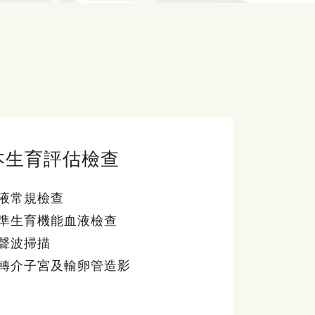
本生育評估檢查
液常規檢查
準生育機能血液檢查
聲波掃描
轉介子宮及輸卵管造影