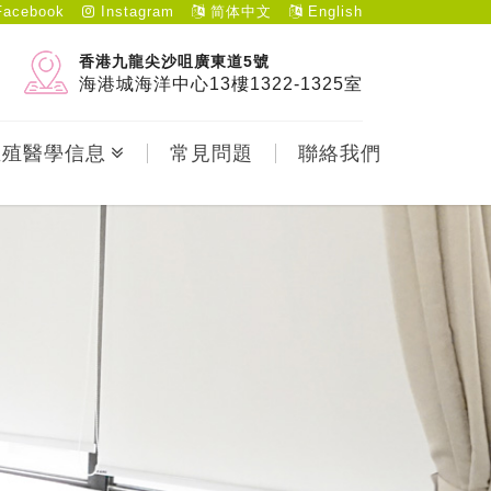
acebook
Instagram
简体中文
English
香港九龍尖沙咀廣東道5號
海港城海洋中心13樓1322-1325室
生殖醫學信息
常見問題
聯絡我們