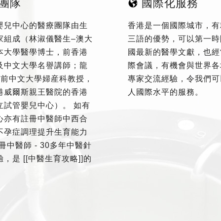
團隊
國際化服務
嬰兒中心的醫療團隊由生
香港是一個國際城市，有
家組成（林淑儀醫生–澳大
三語的優勢，可以第一時
本大學醫學博士，前香港
國最新的醫學文獻，也經
及中文大學名譽講師；龍
際會議，有機會與世界各
–前中文大學婦産科教授，
專家交流經驗，令我們可
港威爾斯親王醫院的香港
人國際水平的服務。
立試管嬰兒中心）。 如有
心亦有註冊中醫師中西合
不孕症調理提升生育能力
冊中醫師 - 30多年中醫針
，是 [[中醫生育攻略]]的