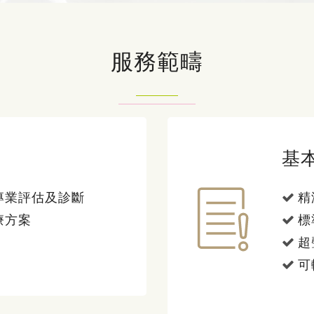
服務範疇
基
專業評估及診斷
精
療方案
標
超
可