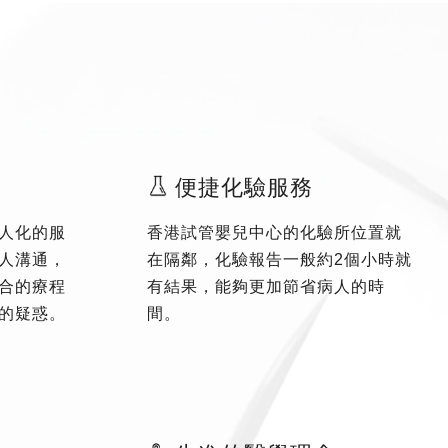
便捷化驗服務
人化的服
香港試管嬰兒中心的化驗所位置就
人溝通，
在隔鄰，化驗報告一般約2個小時就
合的療程
有結果，能夠更加節省病人的時
的疑惑。
間。