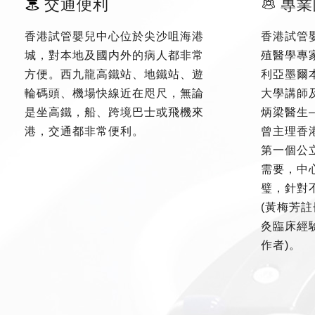
交通便利
專業
香港試管嬰兒中心位於尖沙咀海港
香港試管
城，對本地及國内外的病人都非常
殖醫學專
方便。西九龍高鐵站、地鐵站、遊
利亞墨爾
輪碼頭、機場快線近在咫尺，無論
大學講師
是坐高鐵，船、跨境巴士或飛機來
炳梁醫生
港，交通都非常便利。
曾主理香
第一個公
需要，中
璧，針對
(黃梅芳註
灸臨床經驗
作者)。