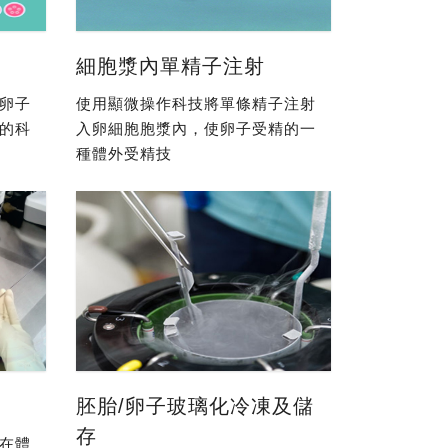
細胞漿內單精子注射
卵子
使用顯微操作科技將單條精子注射
的科
入卵細胞胞漿內，使卵子受精的一
種體外受精技
胚胎/卵子玻璃化冷凍及儲
存
在體