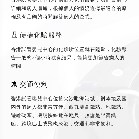
詳細和病人溝通，根據個人的情況選擇最適合的療
程及有足夠的時間解答病人的疑惑。
便捷化驗服務
香港試管嬰兒中心的化驗所位置就在隔鄰，化驗報
告一般約2個小時就有結果，能夠更加節省病人的
時間。
交通便利
香港試管嬰兒中心位於尖沙咀海港城，對本地及國
内外的病人都非常方便。西九龍高鐵站、地鐵站、
遊輪碼頭、機場快線近在咫尺，無論是坐高鐵，
船、跨境巴士或飛機來港，交通都非常便利。