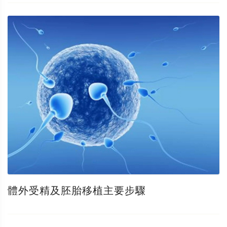
體外受精及胚胎移植主要步驟