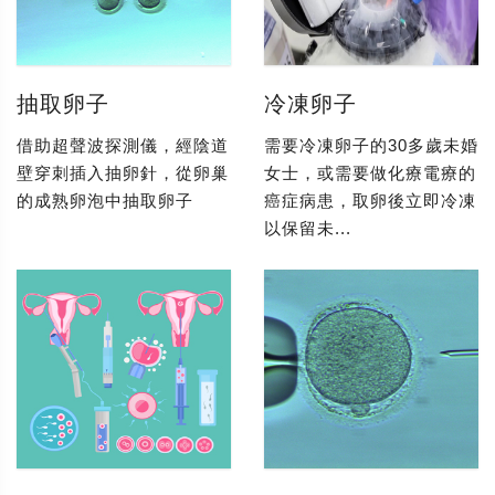
抽取卵子
冷凍卵子
借助超聲波探測儀，經陰道
需要冷凍卵子的30多歲未婚
壁穿刺插入抽卵針，從卵巢
女士，或需要做化療電療的
的成熟卵泡中抽取卵子
癌症病患，取卵後立即冷凍
以保留未...