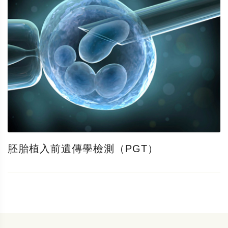
胚胎植入前遺傳學檢測（PGT）