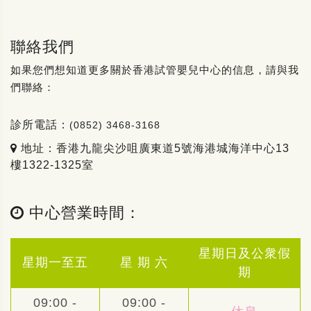
聯絡我們
如果您們想知道更多關於香港試管嬰兒中心的信息，請與我
們聯絡：
診所電話：
(0852) 3468-3168
地址：香港九龍尖沙咀廣東道5號海港城海洋中心13
樓1322-1325室
中心營業時間：
星期日及公衆假
星期一至五
星 期 六
期
09:00 -
09:00 -