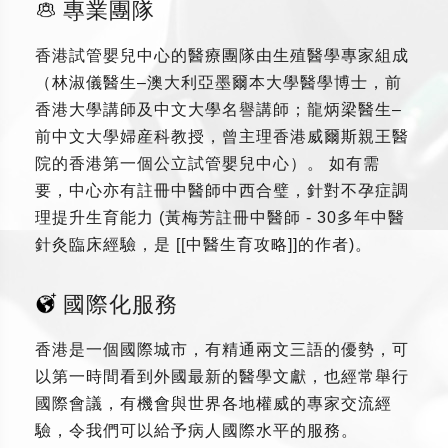
專業團隊
香港試管嬰兒中心的醫療團隊由生殖醫學專家組成
（林淑儀醫生–澳大利亞墨爾本大學醫學博士，前
香港大學講師及中文大學名譽講師；龍炳梁醫生–
前中文大學婦産科教授，曾主理香港威爾斯親王醫
院的香港第一個公立試管嬰兒中心）。 如有需
要，中心亦有註冊中醫師中西合璧，針對不孕症調
理提升生育能力 (黃梅芳註冊中醫師 - 30多年中醫
針灸臨床經驗，是 [[中醫生育攻略]]的作者)。
國際化服務
香港是一個國際城市，有精通兩文三語的優勢，可
以第一時間看到外國最新的醫學文獻，也經常舉行
國際會議，有機會與世界各地權威的專家交流經
驗，令我們可以給予病人國際水平的服務。