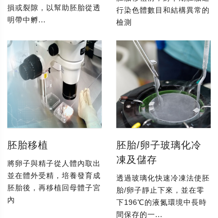
損或裂隙，以幫助胚胎從透
行染色體數目和結構異常的
明帶中孵...
檢測
胚胎移植
胚胎/卵子玻璃化冷
凍及儲存
將卵子與精子從人體內取出
並在體外受精，培養發育成
透過玻璃化快速冷凍法使胚
胚胎後，再移植回母體子宮
胎/卵子靜止下來，並在零
內
下196℃的液氮環境中長時
間保存的一...