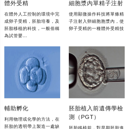
體外受精
細胞漿內單精子注射
在體外人工控制的環境中完
使用顯微操作科技將單條精
成卵子受精，胚胎培養，及
子注射入卵細胞胞漿內，使
胚胎移植的科技，一般俗稱
卵子受精的一種體外受精技
為試管嬰...
輔助孵化
胚胎植入前遺傳學檢
測（PGT）
利用物理或化學的方法，在
胚胎的透明帶上製造一處缺
胚胎移植前，對早期胚胎進