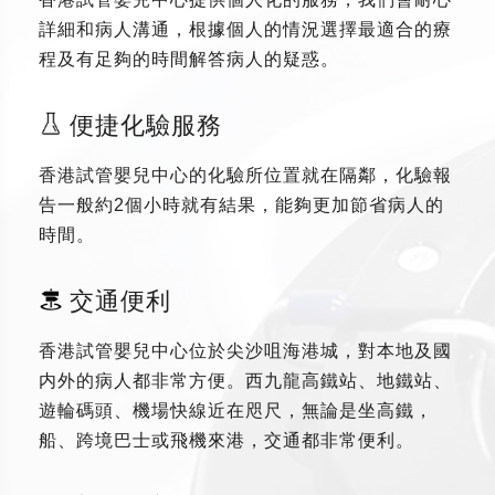
詳細和病人溝通，根據個人的情況選擇最適合的療
程及有足夠的時間解答病人的疑惑。
便捷化驗服務
香港試管嬰兒中心的化驗所位置就在隔鄰，化驗報
告一般約2個小時就有結果，能夠更加節省病人的
時間。
交通便利
香港試管嬰兒中心位於尖沙咀海港城，對本地及國
内外的病人都非常方便。西九龍高鐵站、地鐵站、
遊輪碼頭、機場快線近在咫尺，無論是坐高鐵，
船、跨境巴士或飛機來港，交通都非常便利。