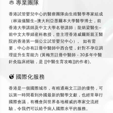
專業團隊
香港試管嬰兒中心的醫療團隊由生殖醫學專家組成
（林淑儀醫生–澳大利亞墨爾本大學醫學博士，前
香港大學講師及中文大學名譽講師；龍炳梁醫生–
前中文大學婦産科教授，曾主理香港威爾斯親王醫
院的香港第一個公立試管嬰兒中心）。 如有需
要，中心亦有註冊中醫師中西合璧，針對不孕症調
理提升生育能力 (黃梅芳註冊中醫師 - 30多年中醫
針灸臨床經驗，是 [[中醫生育攻略]]的作者)。
國際化服務
香港是一個國際城市，有精通兩文三語的優勢，可
以第一時間看到外國最新的醫學文獻，也經常舉行
國際會議，有機會與世界各地權威的專家交流經
驗，令我們可以給予病人國際水平的服務。