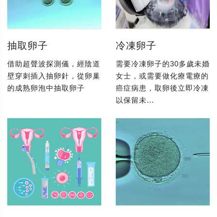
抽取卵子
冷凍卵子
借助超聲波探測儀，經陰道
需要冷凍卵子的30多歲未婚
壁穿刺插入抽卵針，從卵巢
女士，或需要做化療電療的
的成熟卵泡中抽取卵子
癌症病患，取卵後立即冷凍
以保留未...