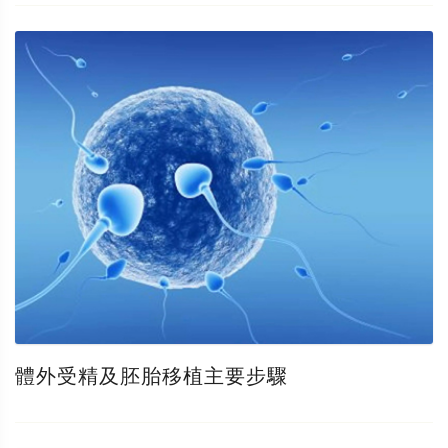
體外受精及胚胎移植主要步驟