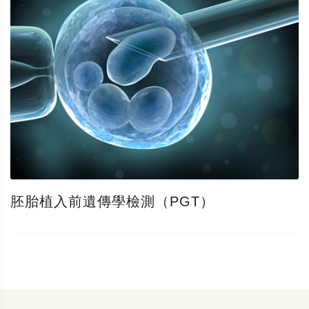
胚胎植入前遺傳學檢測（PGT）