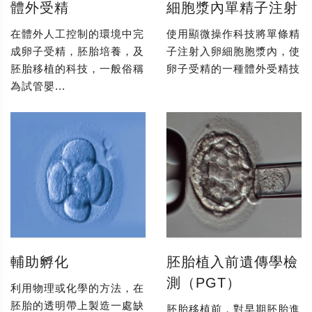
體外受精
細胞漿內單精子注射
在體外人工控制的環境中完
使用顯微操作科技將單條精
成卵子受精，胚胎培養，及
子注射入卵細胞胞漿內，使
胚胎移植的科技，一般俗稱
卵子受精的一種體外受精技
為試管嬰...
輔助孵化
胚胎植入前遺傳學檢
測（PGT）
利用物理或化學的方法，在
胚胎的透明帶上製造一處缺
胚胎移植前，對早期胚胎進