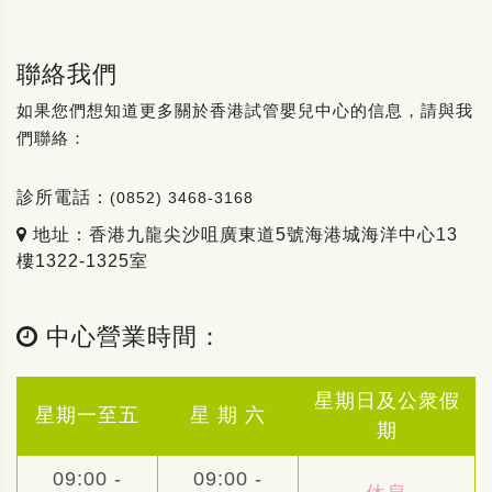
聯絡我們
如果您們想知道更多關於香港試管嬰兒中心的信息，請與我
們聯絡：
診所電話：
(0852) 3468-3168
地址：香港九龍尖沙咀廣東道5號海港城海洋中心13
樓1322-1325室
中心營業時間：
星期日及公衆假
星期一至五
星 期 六
期
09:00 -
09:00 -