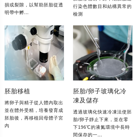
損或裂隙，以幫助胚胎從透
行染色體數目和結構異常的
明帶中孵...
檢測
胚胎移植
胚胎/卵子玻璃化冷
凍及儲存
將卵子與精子從人體內取出
並在體外受精，培養發育成
透過玻璃化快速冷凍法使胚
胚胎後，再移植回母體子宮
胎/卵子靜止下來，並在零
內
下196℃的液氮環境中長時
間保存的一...