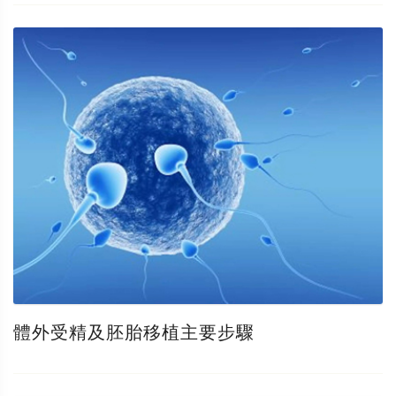
體外受精及胚胎移植主要步驟