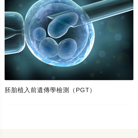
胚胎植入前遺傳學檢測（PGT）