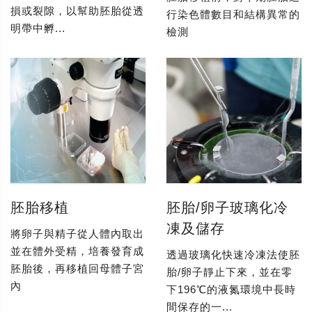
損或裂隙，以幫助胚胎從透
行染色體數目和結構異常的
明帶中孵...
檢測
胚胎移植
胚胎/卵子玻璃化冷
凍及儲存
將卵子與精子從人體內取出
並在體外受精，培養發育成
透過玻璃化快速冷凍法使胚
胚胎後，再移植回母體子宮
胎/卵子靜止下來，並在零
內
下196℃的液氮環境中長時
間保存的一...