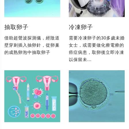
抽取卵子
冷凍卵子
借助超聲波探測儀，經陰道
需要冷凍卵子的30多歲未婚
壁穿刺插入抽卵針，從卵巢
女士，或需要做化療電療的
的成熟卵泡中抽取卵子
癌症病患，取卵後立即冷凍
以保留未...