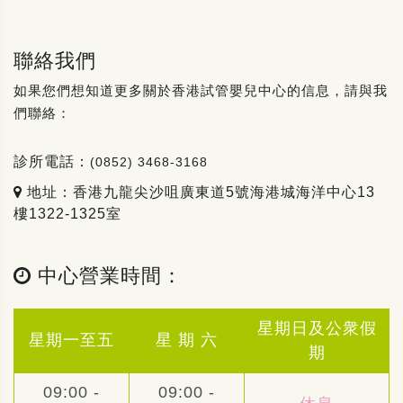
聯絡我們
如果您們想知道更多關於香港試管嬰兒中心的信息，請與我
們聯絡：
診所電話：
(0852) 3468-3168
地址：香港九龍尖沙咀廣東道5號海港城海洋中心13
樓1322-1325室
中心營業時間：
星期日及公衆假
星期一至五
星 期 六
期
09:00 -
09:00 -