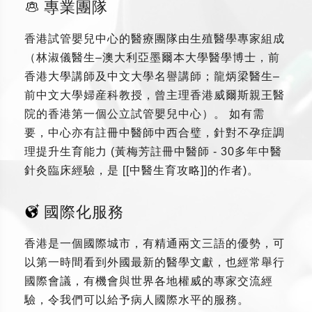
專業團隊
香港試管嬰兒中心的醫療團隊由生殖醫學專家組成
（林淑儀醫生–澳大利亞墨爾本大學醫學博士，前
香港大學講師及中文大學名譽講師；龍炳梁醫生–
前中文大學婦産科教授，曾主理香港威爾斯親王醫
院的香港第一個公立試管嬰兒中心）。 如有需
要，中心亦有註冊中醫師中西合璧，針對不孕症調
理提升生育能力 (黃梅芳註冊中醫師 - 30多年中醫
針灸臨床經驗，是 [[中醫生育攻略]]的作者)。
國際化服務
香港是一個國際城市，有精通兩文三語的優勢，可
以第一時間看到外國最新的醫學文獻，也經常舉行
國際會議，有機會與世界各地權威的專家交流經
驗，令我們可以給予病人國際水平的服務。