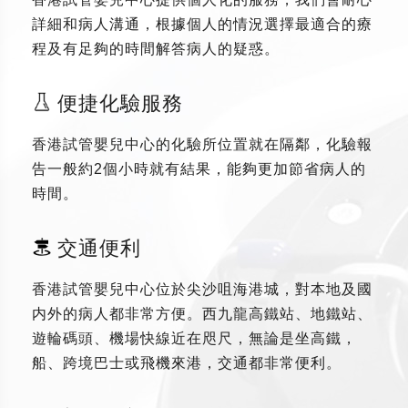
詳細和病人溝通，根據個人的情況選擇最適合的療
程及有足夠的時間解答病人的疑惑。
便捷化驗服務
香港試管嬰兒中心的化驗所位置就在隔鄰，化驗報
告一般約2個小時就有結果，能夠更加節省病人的
時間。
交通便利
香港試管嬰兒中心位於尖沙咀海港城，對本地及國
内外的病人都非常方便。西九龍高鐵站、地鐵站、
遊輪碼頭、機場快線近在咫尺，無論是坐高鐵，
船、跨境巴士或飛機來港，交通都非常便利。