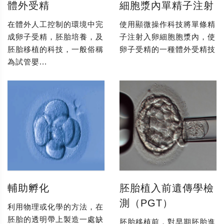
體外受精
細胞漿內單精子注射
在體外人工控制的環境中完
使用顯微操作科技將單條精
成卵子受精，胚胎培養，及
子注射入卵細胞胞漿內，使
胚胎移植的科技，一般俗稱
卵子受精的一種體外受精技
為試管嬰...
輔助孵化
胚胎植入前遺傳學檢
測（PGT）
利用物理或化學的方法，在
胚胎的透明帶上製造一處缺
胚胎移植前，對早期胚胎進