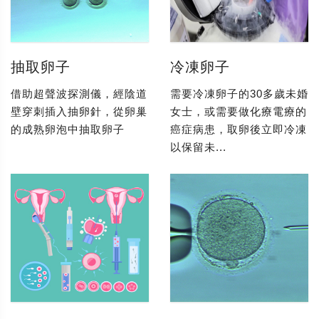
抽取卵子
冷凍卵子
借助超聲波探測儀，經陰道
需要冷凍卵子的30多歲未婚
壁穿刺插入抽卵針，從卵巢
女士，或需要做化療電療的
的成熟卵泡中抽取卵子
癌症病患，取卵後立即冷凍
以保留未...