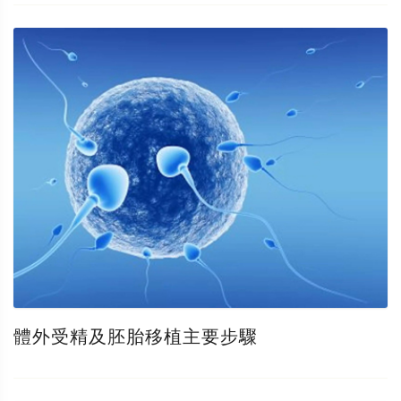
體外受精及胚胎移植主要步驟