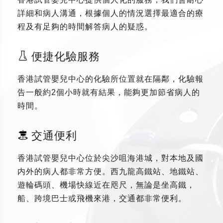
詳細和病人溝通，根據個人的情況選擇最適合的療
程及有足夠的時間解答病人的疑惑。
便捷化驗服務
香港試管嬰兒中心的化驗所位置就在隔鄰，化驗報
告一般約2個小時就有結果，能夠更加節省病人的
時間。
交通便利
香港試管嬰兒中心位於尖沙咀海港城，對本地及國
内外的病人都非常方便。西九龍高鐵站、地鐵站、
遊輪碼頭、機場快線近在咫尺，無論是坐高鐵，
船、跨境巴士或飛機來港，交通都非常便利。