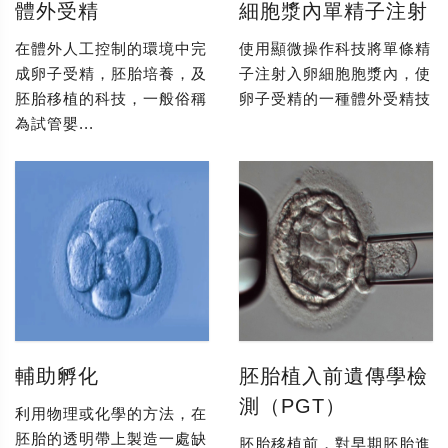
體外受精
細胞漿內單精子注射
在體外人工控制的環境中完
使用顯微操作科技將單條精
成卵子受精，胚胎培養，及
子注射入卵細胞胞漿內，使
胚胎移植的科技，一般俗稱
卵子受精的一種體外受精技
為試管嬰...
輔助孵化
胚胎植入前遺傳學檢
測（PGT）
利用物理或化學的方法，在
胚胎的透明帶上製造一處缺
胚胎移植前，對早期胚胎進