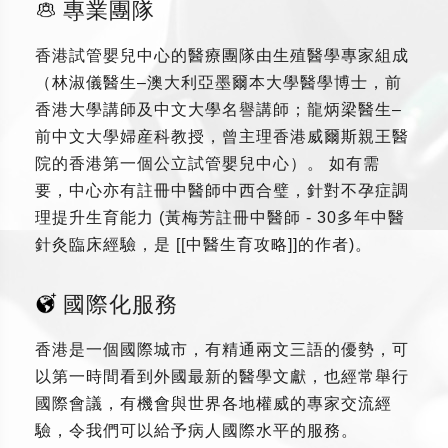
專業團隊
香港試管嬰兒中心的醫療團隊由生殖醫學專家組成
（林淑儀醫生–澳大利亞墨爾本大學醫學博士，前
香港大學講師及中文大學名譽講師；龍炳梁醫生–
前中文大學婦産科教授，曾主理香港威爾斯親王醫
院的香港第一個公立試管嬰兒中心）。 如有需
要，中心亦有註冊中醫師中西合璧，針對不孕症調
理提升生育能力 (黃梅芳註冊中醫師 - 30多年中醫
針灸臨床經驗，是 [[中醫生育攻略]]的作者)。
國際化服務
香港是一個國際城市，有精通兩文三語的優勢，可
以第一時間看到外國最新的醫學文獻，也經常舉行
國際會議，有機會與世界各地權威的專家交流經
驗，令我們可以給予病人國際水平的服務。