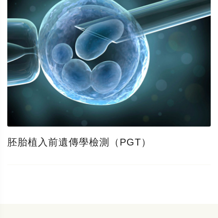
胚胎植入前遺傳學檢測（PGT）