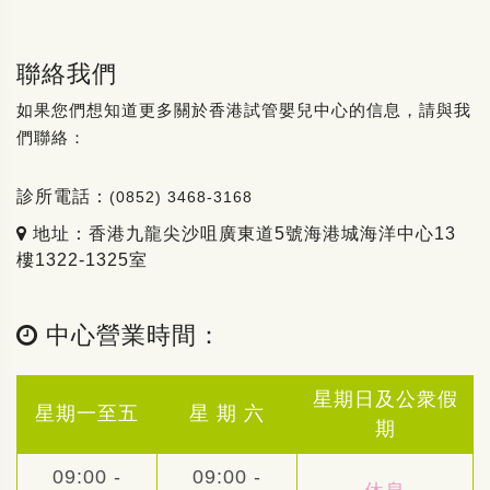
聯絡我們
如果您們想知道更多關於香港試管嬰兒中心的信息，請與我
們聯絡：
診所電話：
(0852) 3468-3168
地址：香港九龍尖沙咀廣東道5號海港城海洋中心13
樓1322-1325室
中心營業時間：
星期日及公衆假
星期一至五
星 期 六
期
09:00 -
09:00 -