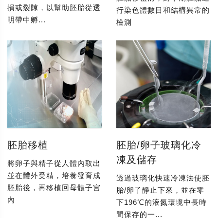
損或裂隙，以幫助胚胎從透
行染色體數目和結構異常的
明帶中孵...
檢測
胚胎移植
胚胎/卵子玻璃化冷
凍及儲存
將卵子與精子從人體內取出
並在體外受精，培養發育成
透過玻璃化快速冷凍法使胚
胚胎後，再移植回母體子宮
胎/卵子靜止下來，並在零
內
下196℃的液氮環境中長時
間保存的一...