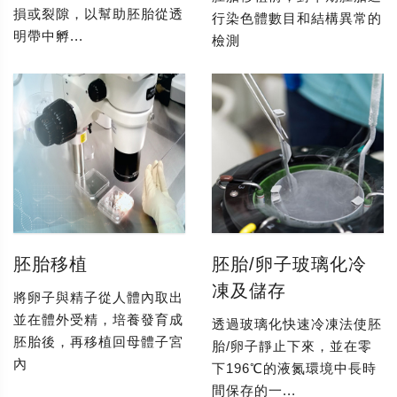
損或裂隙，以幫助胚胎從透
行染色體數目和結構異常的
明帶中孵...
檢測
胚胎移植
胚胎/卵子玻璃化冷
凍及儲存
將卵子與精子從人體內取出
並在體外受精，培養發育成
透過玻璃化快速冷凍法使胚
胚胎後，再移植回母體子宮
胎/卵子靜止下來，並在零
內
下196℃的液氮環境中長時
間保存的一...