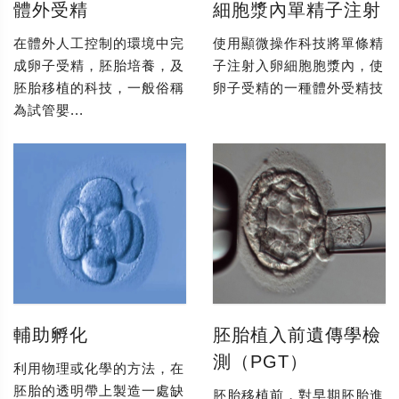
體外受精
細胞漿內單精子注射
在體外人工控制的環境中完
使用顯微操作科技將單條精
成卵子受精，胚胎培養，及
子注射入卵細胞胞漿內，使
胚胎移植的科技，一般俗稱
卵子受精的一種體外受精技
為試管嬰...
輔助孵化
胚胎植入前遺傳學檢
測（PGT）
利用物理或化學的方法，在
胚胎的透明帶上製造一處缺
胚胎移植前，對早期胚胎進