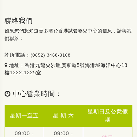
聯絡我們
如果您們想知道更多關於香港試管嬰兒中心的信息，請與我
們聯絡：
診所電話：
(0852) 3468-3168
地址：香港九龍尖沙咀廣東道5號海港城海洋中心13
樓1322-1325室
中心營業時間：
星期日及公衆假
星期一至五
星 期 六
期
09:00 -
09:00 -