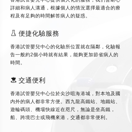
詳細和病人溝通，根據個人的情況選擇最適合的療
程及有足夠的時間解答病人的疑惑。
便捷化驗服務
香港試管嬰兒中心的化驗所位置就在隔鄰，化驗報
告一般約2個小時就有結果，能夠更加節省病人的
時間。
交通便利
香港試管嬰兒中心位於尖沙咀海港城，對本地及國
内外的病人都非常方便。西九龍高鐵站、地鐵站、
遊輪碼頭、機場快線近在咫尺，無論是坐高鐵，
船、跨境巴士或飛機來港，交通都非常便利。