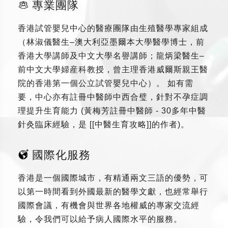
專業團隊
香港試管嬰兒中心的醫療團隊由生殖醫學專家組成
（林淑儀醫生–澳大利亞墨爾本大學醫學博士，前
香港大學講師及中文大學名譽講師；龍炳梁醫生–
前中文大學婦産科教授，曾主理香港威爾斯親王醫
院的香港第一個公立試管嬰兒中心）。 如有需
要，中心亦有註冊中醫師中西合璧，針對不孕症調
理提升生育能力 (黃梅芳註冊中醫師 - 30多年中醫
針灸臨床經驗，是 [[中醫生育攻略]]的作者)。
國際化服務
香港是一個國際城市，有精通兩文三語的優勢，可
以第一時間看到外國最新的醫學文獻，也經常舉行
國際會議，有機會與世界各地權威的專家交流經
驗，令我們可以給予病人國際水平的服務。