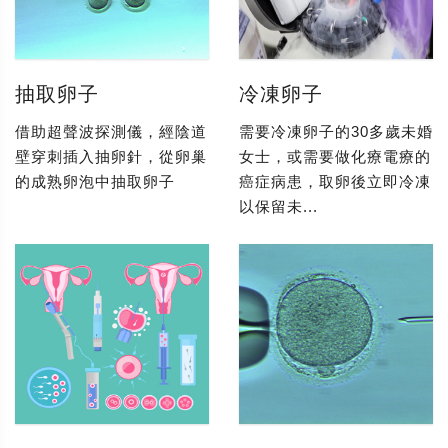
抽取卵子
冷凍卵子
借助超聲波探測儀，經陰道
需要冷凍卵子的30多歲未婚
壁穿刺插入抽卵針，從卵巢
女士，或需要做化療電療的
的成熟卵泡中抽取卵子
癌症病患，取卵後立即冷凍
以保留未...