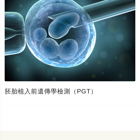
胚胎植入前遺傳學檢測（PGT）