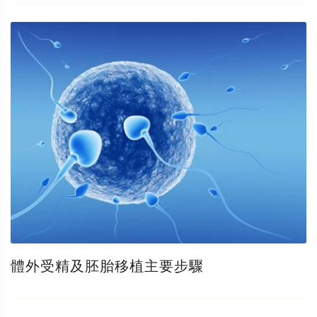
體外受精及胚胎移植主要步驟