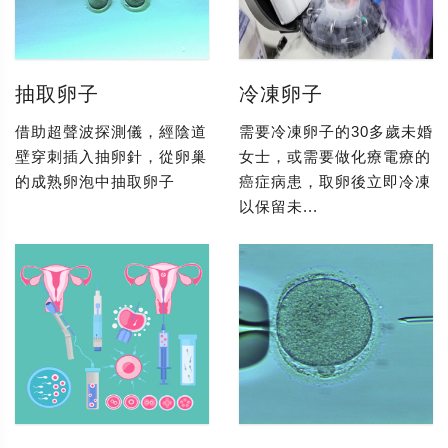
抽取卵子
冷凍卵子
借助超聲波探測儀，經陰道
需要冷凍卵子的30多歲未婚
壁穿刺插入抽卵針，從卵巢
女士，或需要做化療電療的
的成熟卵泡中抽取卵子
癌症病患，取卵後立即冷凍
以保留未...