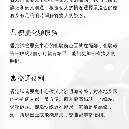
詳細和病人溝通，根據個人的情況選擇最適合的療
程及有足夠的時間解答病人的疑惑。
便捷化驗服務
香港試管嬰兒中心的化驗所位置就在隔鄰，化驗報
告一般約2個小時就有結果，能夠更加節省病人的
時間。
交通便利
香港試管嬰兒中心位於尖沙咀海港城，對本地及國
内外的病人都非常方便。西九龍高鐵站、地鐵站、
遊輪碼頭、機場快線近在咫尺，無論是坐高鐵，
船、跨境巴士或飛機來港，交通都非常便利。