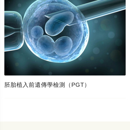
胚胎植入前遺傳學檢測（PGT）