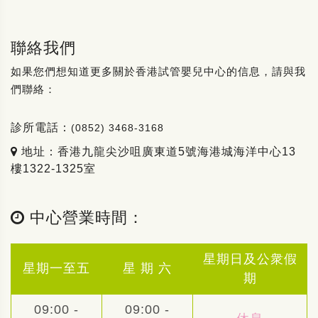
聯絡我們
如果您們想知道更多關於香港試管嬰兒中心的信息，請與我
們聯絡：
診所電話：
(0852) 3468-3168
地址：香港九龍尖沙咀廣東道5號海港城海洋中心13
樓1322-1325室
中心營業時間：
星期日及公衆假
星期一至五
星 期 六
期
09:00 -
09:00 -