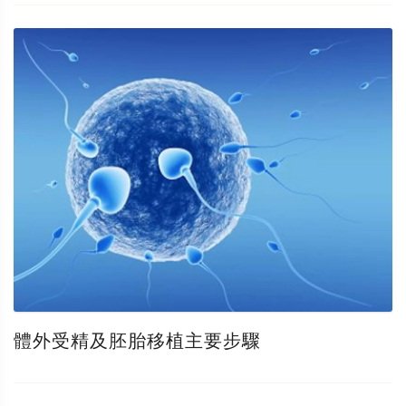
體外受精及胚胎移植主要步驟