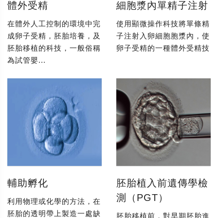
體外受精
細胞漿內單精子注射
在體外人工控制的環境中完
使用顯微操作科技將單條精
成卵子受精，胚胎培養，及
子注射入卵細胞胞漿內，使
胚胎移植的科技，一般俗稱
卵子受精的一種體外受精技
為試管嬰...
輔助孵化
胚胎植入前遺傳學檢
測（PGT）
利用物理或化學的方法，在
胚胎的透明帶上製造一處缺
胚胎移植前，對早期胚胎進