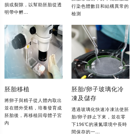
損或裂隙，以幫助胚胎從透
行染色體數目和結構異常的
明帶中孵...
檢測
胚胎移植
胚胎/卵子玻璃化冷
凍及儲存
將卵子與精子從人體內取出
並在體外受精，培養發育成
透過玻璃化快速冷凍法使胚
胚胎後，再移植回母體子宮
胎/卵子靜止下來，並在零
內
下196℃的液氮環境中長時
間保存的一...