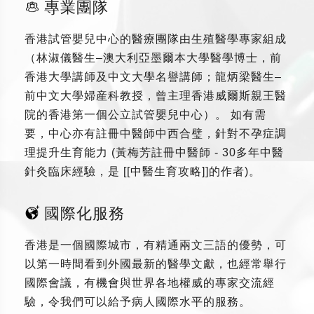
專業團隊
香港試管嬰兒中心的醫療團隊由生殖醫學專家組成
（林淑儀醫生–澳大利亞墨爾本大學醫學博士，前
香港大學講師及中文大學名譽講師；龍炳梁醫生–
前中文大學婦産科教授，曾主理香港威爾斯親王醫
院的香港第一個公立試管嬰兒中心）。 如有需
要，中心亦有註冊中醫師中西合璧，針對不孕症調
理提升生育能力 (黃梅芳註冊中醫師 - 30多年中醫
針灸臨床經驗，是 [[中醫生育攻略]]的作者)。
國際化服務
香港是一個國際城市，有精通兩文三語的優勢，可
以第一時間看到外國最新的醫學文獻，也經常舉行
國際會議，有機會與世界各地權威的專家交流經
驗，令我們可以給予病人國際水平的服務。