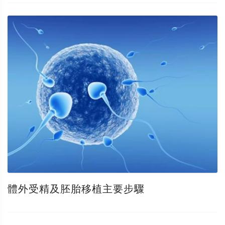
體外受精及胚胎移植主要步驟