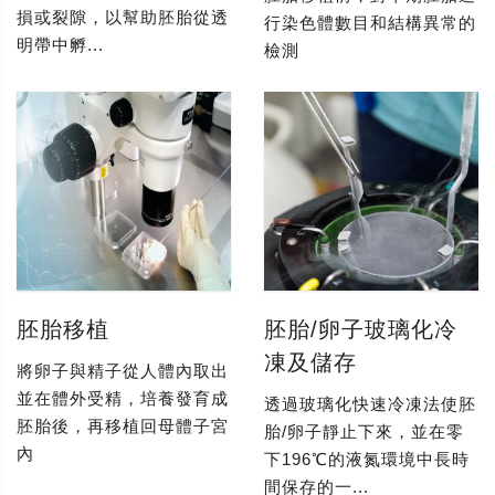
損或裂隙，以幫助胚胎從透
行染色體數目和結構異常的
明帶中孵...
檢測
胚胎移植
胚胎/卵子玻璃化冷
凍及儲存
將卵子與精子從人體內取出
並在體外受精，培養發育成
透過玻璃化快速冷凍法使胚
胚胎後，再移植回母體子宮
胎/卵子靜止下來，並在零
內
下196℃的液氮環境中長時
間保存的一...