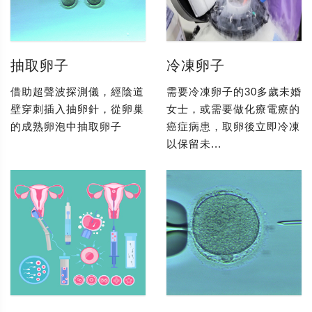
抽取卵子
冷凍卵子
借助超聲波探測儀，經陰道
需要冷凍卵子的30多歲未婚
壁穿刺插入抽卵針，從卵巢
女士，或需要做化療電療的
的成熟卵泡中抽取卵子
癌症病患，取卵後立即冷凍
以保留未...