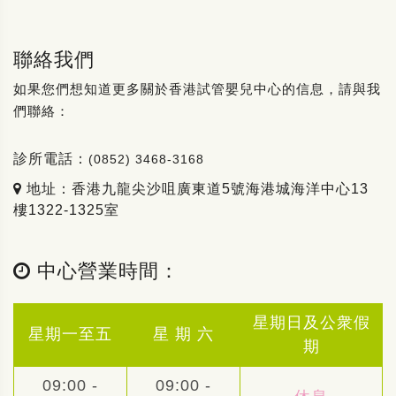
聯絡我們
如果您們想知道更多關於香港試管嬰兒中心的信息，請與我
們聯絡：
診所電話：
(0852) 3468-3168
地址：香港九龍尖沙咀廣東道5號海港城海洋中心13
樓1322-1325室
中心營業時間：
星期日及公衆假
星期一至五
星 期 六
期
09:00 -
09:00 -