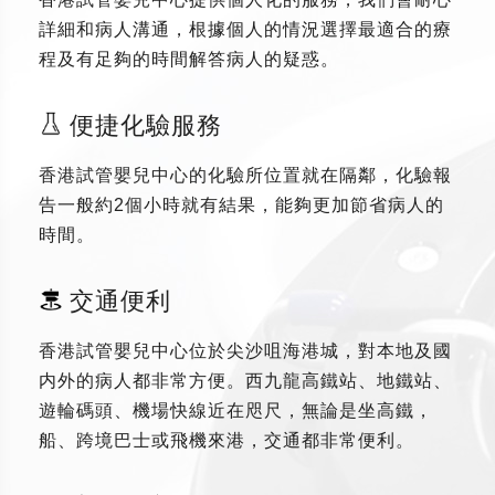
詳細和病人溝通，根據個人的情況選擇最適合的療
程及有足夠的時間解答病人的疑惑。
便捷化驗服務
香港試管嬰兒中心的化驗所位置就在隔鄰，化驗報
告一般約2個小時就有結果，能夠更加節省病人的
時間。
交通便利
香港試管嬰兒中心位於尖沙咀海港城，對本地及國
内外的病人都非常方便。西九龍高鐵站、地鐵站、
遊輪碼頭、機場快線近在咫尺，無論是坐高鐵，
船、跨境巴士或飛機來港，交通都非常便利。