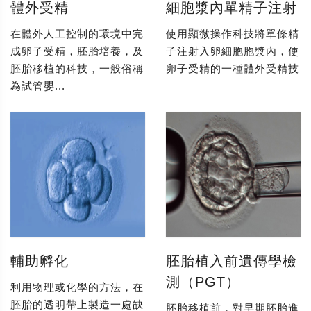
體外受精
細胞漿內單精子注射
在體外人工控制的環境中完
使用顯微操作科技將單條精
成卵子受精，胚胎培養，及
子注射入卵細胞胞漿內，使
胚胎移植的科技，一般俗稱
卵子受精的一種體外受精技
為試管嬰...
輔助孵化
胚胎植入前遺傳學檢
測（PGT）
利用物理或化學的方法，在
胚胎的透明帶上製造一處缺
胚胎移植前，對早期胚胎進