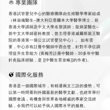
專業團隊
香港試管嬰兒中心的醫療團隊由生殖醫學專家組成
（林淑儀醫生–澳大利亞墨爾本大學醫學博士，前
香港大學講師及中文大學名譽講師；龍炳梁醫生–
前中文大學婦産科教授，曾主理香港威爾斯親王醫
院的香港第一個公立試管嬰兒中心）。 如有需
要，中心亦有註冊中醫師中西合璧，針對不孕症調
理提升生育能力 (黃梅芳註冊中醫師 - 30多年中醫
針灸臨床經驗，是 [[中醫生育攻略]]的作者)。
國際化服務
香港是一個國際城市，有精通兩文三語的優勢，可
以第一時間看到外國最新的醫學文獻，也經常舉行
國際會議，有機會與世界各地權威的專家交流經
驗，令我們可以給予病人國際水平的服務。