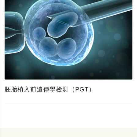
胚胎植入前遺傳學檢測（PGT）