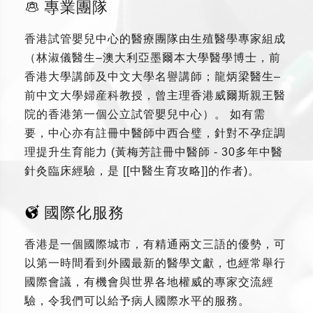
專業團隊
香港試管嬰兒中心的醫療團隊由生殖醫學專家組成
（林淑儀醫生–澳大利亞墨爾本大學醫學博士，前
香港大學講師及中文大學名譽講師；龍炳梁醫生–
前中文大學婦産科教授，曾主理香港威爾斯親王醫
院的香港第一個公立試管嬰兒中心）。 如有需
要，中心亦有註冊中醫師中西合璧，針對不孕症調
理提升生育能力 (黃梅芳註冊中醫師 - 30多年中醫
針灸臨床經驗，是 [[中醫生育攻略]]的作者)。
國際化服務
香港是一個國際城市，有精通兩文三語的優勢，可
以第一時間看到外國最新的醫學文獻，也經常舉行
國際會議，有機會與世界各地權威的專家交流經
驗，令我們可以給予病人國際水平的服務。