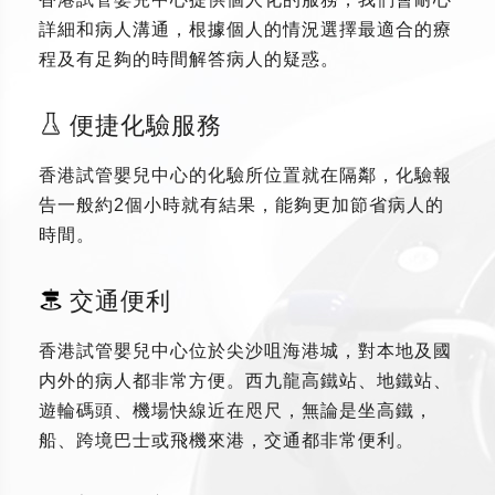
詳細和病人溝通，根據個人的情況選擇最適合的療
程及有足夠的時間解答病人的疑惑。
便捷化驗服務
香港試管嬰兒中心的化驗所位置就在隔鄰，化驗報
告一般約2個小時就有結果，能夠更加節省病人的
時間。
交通便利
香港試管嬰兒中心位於尖沙咀海港城，對本地及國
内外的病人都非常方便。西九龍高鐵站、地鐵站、
遊輪碼頭、機場快線近在咫尺，無論是坐高鐵，
船、跨境巴士或飛機來港，交通都非常便利。