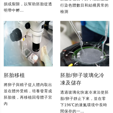
損或裂隙，以幫助胚胎從透
行染色體數目和結構異常的
明帶中孵...
檢測
胚胎移植
胚胎/卵子玻璃化冷
凍及儲存
將卵子與精子從人體內取出
並在體外受精，培養發育成
透過玻璃化快速冷凍法使胚
胚胎後，再移植回母體子宮
胎/卵子靜止下來，並在零
內
下196℃的液氮環境中長時
間保存的一...