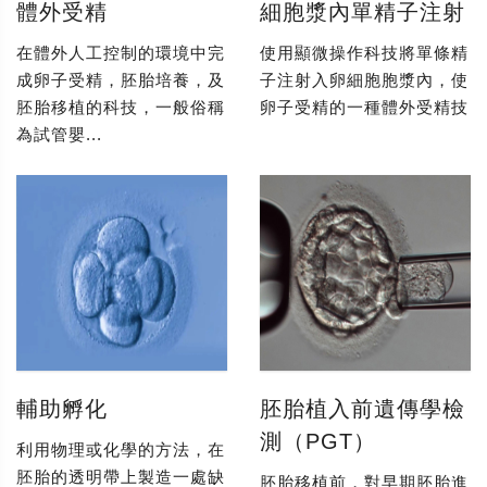
體外受精
細胞漿內單精子注射
在體外人工控制的環境中完
使用顯微操作科技將單條精
成卵子受精，胚胎培養，及
子注射入卵細胞胞漿內，使
胚胎移植的科技，一般俗稱
卵子受精的一種體外受精技
為試管嬰...
輔助孵化
胚胎植入前遺傳學檢
測（PGT）
利用物理或化學的方法，在
胚胎的透明帶上製造一處缺
胚胎移植前，對早期胚胎進