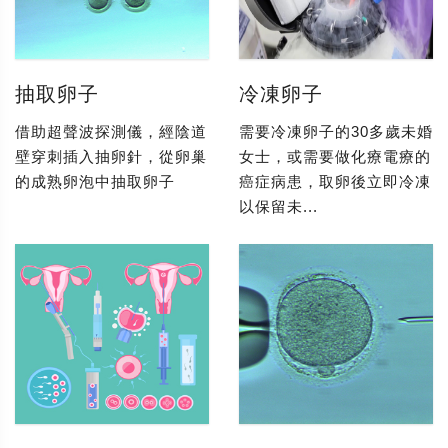
抽取卵子
冷凍卵子
借助超聲波探測儀，經陰道
需要冷凍卵子的30多歲未婚
壁穿刺插入抽卵針，從卵巢
女士，或需要做化療電療的
的成熟卵泡中抽取卵子
癌症病患，取卵後立即冷凍
以保留未...