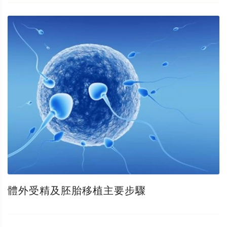
體外受精及胚胎移植主要步驟