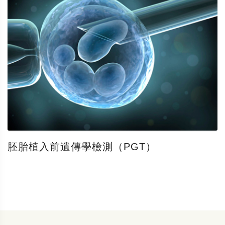
胚胎植入前遺傳學檢測（PGT）