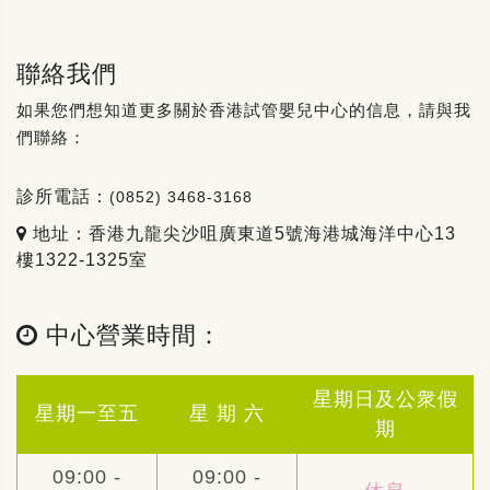
聯絡我們
如果您們想知道更多關於香港試管嬰兒中心的信息，請與我
們聯絡：
診所電話：
(0852) 3468-3168
地址：香港九龍尖沙咀廣東道5號海港城海洋中心13
樓1322-1325室
中心營業時間：
星期日及公衆假
星期一至五
星 期 六
期
09:00 -
09:00 -