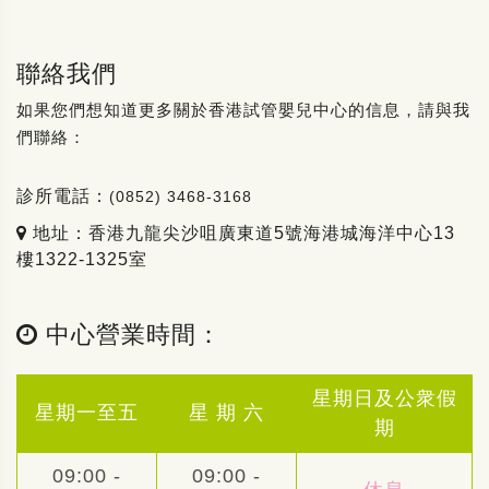
聯絡我們
如果您們想知道更多關於香港試管嬰兒中心的信息，請與我
們聯絡：
診所電話：
(0852) 3468-3168
地址：香港九龍尖沙咀廣東道5號海港城海洋中心13
樓1322-1325室
中心營業時間：
星期日及公衆假
星期一至五
星 期 六
期
09:00 -
09:00 -