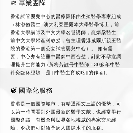
專業團隊
香港試管嬰兒中心的醫療團隊由生殖醫學專家組成
（林淑儀醫生–澳大利亞墨爾本大學醫學博士，前
香港大學講師及中文大學名譽講師；龍炳梁醫生–
前中文大學婦産科教授，曾主理香港威爾斯親王醫
院的香港第一個公立試管嬰兒中心）。 如有需
要，中心亦有註冊中醫師中西合璧，針對不孕症調
理提升生育能力 (黃梅芳註冊中醫師 - 30多年中醫
針灸臨床經驗，是 [[中醫生育攻略]]的作者)。
國際化服務
香港是一個國際城市，有精通兩文三語的優勢，可
以第一時間看到外國最新的醫學文獻，也經常舉行
國際會議，有機會與世界各地權威的專家交流經
驗，令我們可以給予病人國際水平的服務。