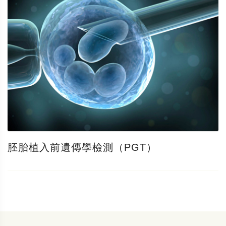
胚胎植入前遺傳學檢測（PGT）