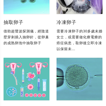
抽取卵子
冷凍卵子
借助超聲波探測儀，經陰道
需要冷凍卵子的30多歲未婚
壁穿刺插入抽卵針，從卵巢
女士，或需要做化療電療的
的成熟卵泡中抽取卵子
癌症病患，取卵後立即冷凍
以保留未...