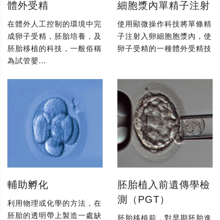
體外受精
細胞漿內單精子注射
在體外人工控制的環境中完
使用顯微操作科技將單條精
成卵子受精，胚胎培養，及
子注射入卵細胞胞漿內，使
胚胎移植的科技，一般俗稱
卵子受精的一種體外受精技
為試管嬰...
輔助孵化
胚胎植入前遺傳學檢
測（PGT）
利用物理或化學的方法，在
胚胎的透明帶上製造一處缺
胚胎移植前，對早期胚胎進