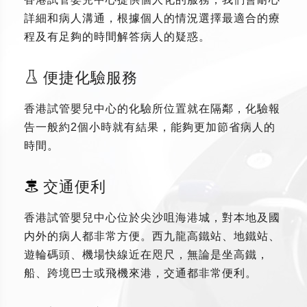
詳細和病人溝通，根據個人的情況選擇最適合的療
程及有足夠的時間解答病人的疑惑。
便捷化驗服務
香港試管嬰兒中心的化驗所位置就在隔鄰，化驗報
告一般約2個小時就有結果，能夠更加節省病人的
時間。
交通便利
香港試管嬰兒中心位於尖沙咀海港城，對本地及國
内外的病人都非常方便。西九龍高鐵站、地鐵站、
遊輪碼頭、機場快線近在咫尺，無論是坐高鐵，
船、跨境巴士或飛機來港，交通都非常便利。