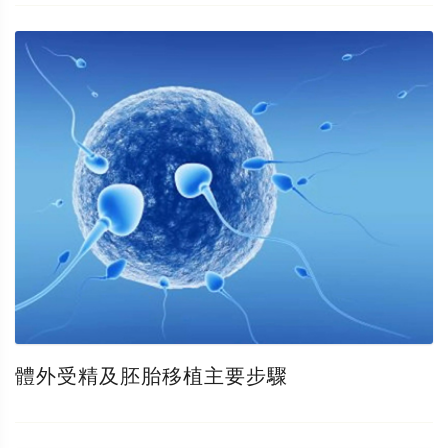
體外受精及胚胎移植主要步驟