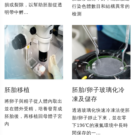
損或裂隙，以幫助胚胎從透
行染色體數目和結構異常的
明帶中孵...
檢測
胚胎移植
胚胎/卵子玻璃化冷
凍及儲存
將卵子與精子從人體內取出
並在體外受精，培養發育成
透過玻璃化快速冷凍法使胚
胚胎後，再移植回母體子宮
胎/卵子靜止下來，並在零
內
下196℃的液氮環境中長時
間保存的一...