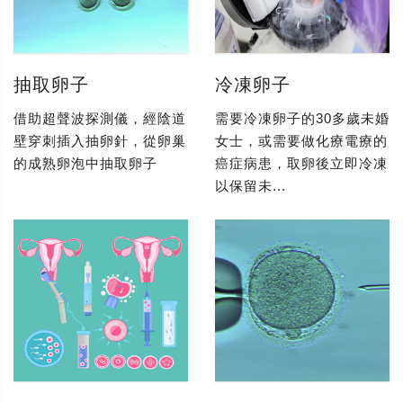
抽取卵子
冷凍卵子
借助超聲波探測儀，經陰道
需要冷凍卵子的30多歲未婚
壁穿刺插入抽卵針，從卵巢
女士，或需要做化療電療的
的成熟卵泡中抽取卵子
癌症病患，取卵後立即冷凍
以保留未...