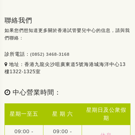
聯絡我們
如果您們想知道更多關於香港試管嬰兒中心的信息，請與我
們聯絡：
診所電話：
(0852) 3468-3168
地址：香港九龍尖沙咀廣東道5號海港城海洋中心13
樓1322-1325室
中心營業時間：
星期日及公衆假
星期一至五
星 期 六
期
09:00 -
09:00 -