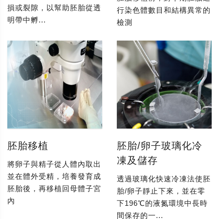
損或裂隙，以幫助胚胎從透
行染色體數目和結構異常的
明帶中孵...
檢測
胚胎移植
胚胎/卵子玻璃化冷
凍及儲存
將卵子與精子從人體內取出
並在體外受精，培養發育成
透過玻璃化快速冷凍法使胚
胚胎後，再移植回母體子宮
胎/卵子靜止下來，並在零
內
下196℃的液氮環境中長時
間保存的一...