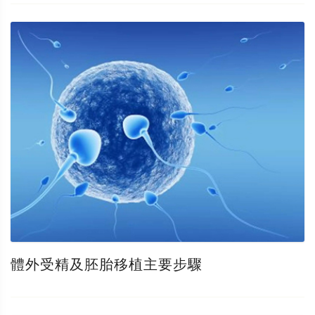
體外受精及胚胎移植主要步驟