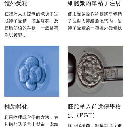
體外受精
細胞漿內單精子注射
在體外人工控制的環境中完
使用顯微操作科技將單條精
成卵子受精，胚胎培養，及
子注射入卵細胞胞漿內，使
胚胎移植的科技，一般俗稱
卵子受精的一種體外受精技
為試管嬰...
輔助孵化
胚胎植入前遺傳學檢
測（PGT）
利用物理或化學的方法，在
胚胎的透明帶上製造一處缺
胚胎移植前，對早期胚胎進