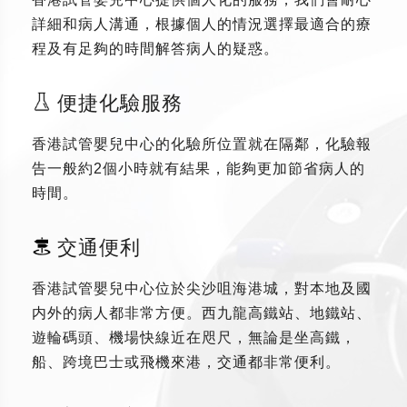
詳細和病人溝通，根據個人的情況選擇最適合的療
程及有足夠的時間解答病人的疑惑。
便捷化驗服務
香港試管嬰兒中心的化驗所位置就在隔鄰，化驗報
告一般約2個小時就有結果，能夠更加節省病人的
時間。
交通便利
香港試管嬰兒中心位於尖沙咀海港城，對本地及國
内外的病人都非常方便。西九龍高鐵站、地鐵站、
遊輪碼頭、機場快線近在咫尺，無論是坐高鐵，
船、跨境巴士或飛機來港，交通都非常便利。