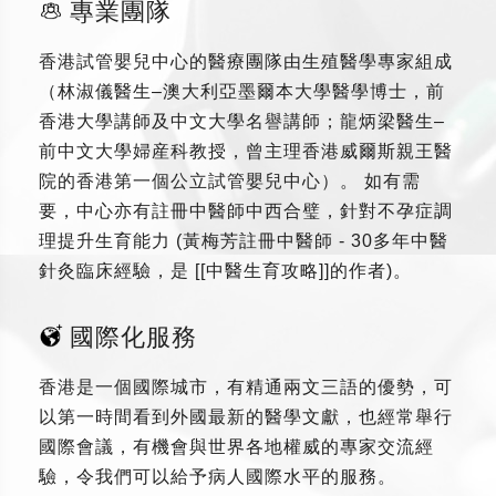
專業團隊
香港試管嬰兒中心的醫療團隊由生殖醫學專家組成
（林淑儀醫生–澳大利亞墨爾本大學醫學博士，前
香港大學講師及中文大學名譽講師；龍炳梁醫生–
前中文大學婦産科教授，曾主理香港威爾斯親王醫
院的香港第一個公立試管嬰兒中心）。 如有需
要，中心亦有註冊中醫師中西合璧，針對不孕症調
理提升生育能力 (黃梅芳註冊中醫師 - 30多年中醫
針灸臨床經驗，是 [[中醫生育攻略]]的作者)。
國際化服務
香港是一個國際城市，有精通兩文三語的優勢，可
以第一時間看到外國最新的醫學文獻，也經常舉行
國際會議，有機會與世界各地權威的專家交流經
驗，令我們可以給予病人國際水平的服務。