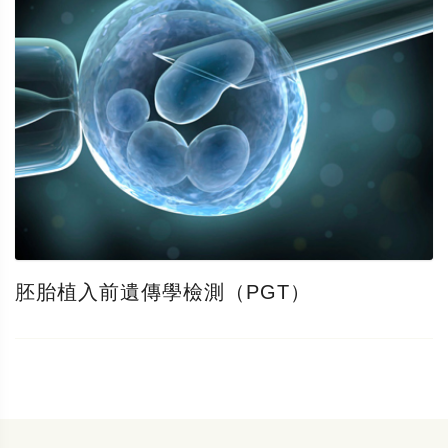
胚胎植入前遺傳學檢測（PGT）