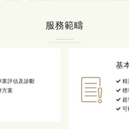
服務範疇
基
專業評估及診斷
精
療方案
標
超
可