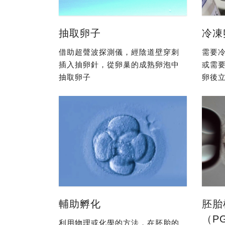
抽取卵子
冷凍
借助超聲波探測儀，經陰道壁穿刺
需要冷
插入抽卵針，從卵巢的成熟卵泡中
或需
抽取卵子
卵後立
輔助孵化
胚胎
（P
利用物理或化學的方法，在胚胎的