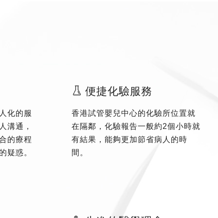
便捷化驗服務
人化的服
香港試管嬰兒中心的化驗所位置就
人溝通，
在隔鄰，化驗報告一般約2個小時就
合的療程
有結果，能夠更加節省病人的時
的疑惑。
間。