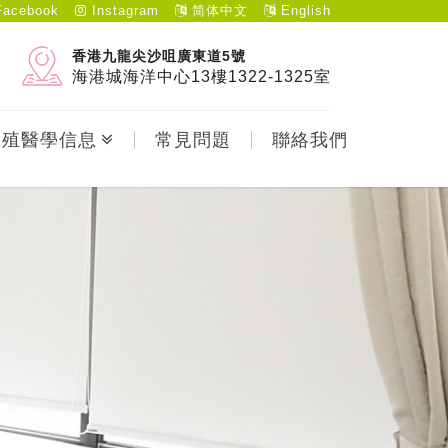
acebook
Instagram
简体中文
English
香港九龍尖沙咀廣東道5號
海港城海洋中心13樓1322-1325室
生殖醫學信息
常見問題
聯絡我們