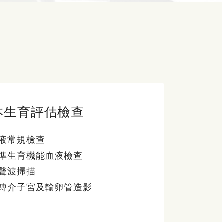
本生育評估檢查
液常規檢查
準生育機能血液檢查
聲波掃描
轉介子宮及輸卵管造影