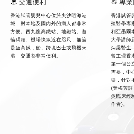
交通便利
專業
香港試管嬰兒中心位於尖沙咀海港
香港試管
城，對本地及國内外的病人都非常
殖醫學專
方便。西九龍高鐵站、地鐵站、遊
利亞墨爾
輪碼頭、機場快線近在咫尺，無論
大學講師
是坐高鐵，船、跨境巴士或飛機來
炳梁醫生
港，交通都非常便利。
曾主理香
第一個公
需要，中
璧，針對
(黃梅芳註
灸臨床經驗
作者)。