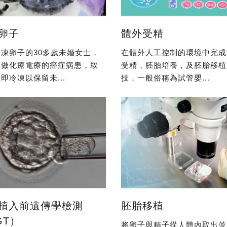
卵子
體外受精
凍卵子的30多歲未婚女士，
在體外人工控制的環境中完成
要做化療電療的癌症病患，取
受精，胚胎培養，及胚胎移植
即冷凍以保留未...
技，一般俗稱為試管嬰...
植入前遺傳學檢測
胚胎移植
GT）
將卵子與精子從人體內取出並