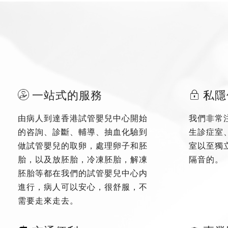
一站式的服務
私隱
由病人到達香港試管嬰兒中心開始
我們非常
的咨詢、診斷、輔導、抽血化驗到
生診症室
做試管嬰兒的取卵，處理卵子和胚
室以至獨
胎，以及放胚胎，冷凍胚胎，解凍
隔音的。
胚胎等都在我們的試管嬰兒中心内
進行，病人可以安心，很舒服，不
需要走來走去。