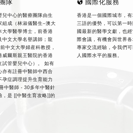
團隊
國際化服務
嬰兒中心的醫療團隊由生
香港是一個國際城市，有
家組成（林淑儀醫生–澳大
三語的優勢，可以第一時
本大學醫學博士，前香港
國最新的醫學文獻，也經
及中文大學名譽講師；龍
際會議，有機會與世界各
–前中文大學婦産科教授，
專家交流經驗，令我們可
港威爾斯親王醫院的香港
人國際水平的服務。
立試管嬰兒中心）。 如有
心亦有註冊中醫師中西合
不孕症調理提升生育能力
冊中醫師 - 30多年中醫針
，是 [[中醫生育攻略]]的