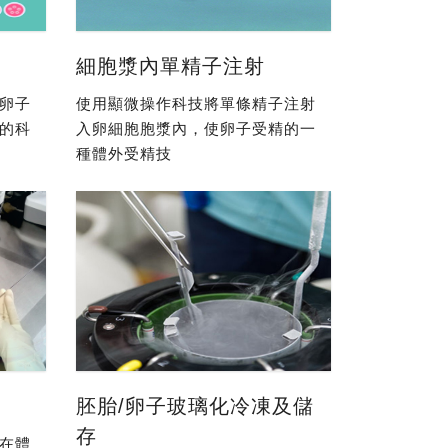
細胞漿內單精子注射
卵子
使用顯微操作科技將單條精子注射
的科
入卵細胞胞漿內，使卵子受精的一
種體外受精技
胚胎/卵子玻璃化冷凍及儲
存
在體