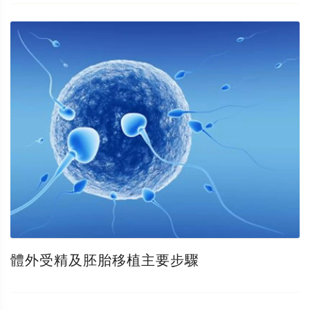
體外受精及胚胎移植主要步驟