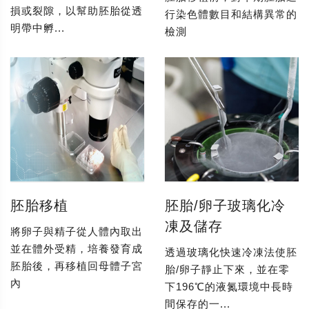
損或裂隙，以幫助胚胎從透
行染色體數目和結構異常的
明帶中孵...
檢測
胚胎移植
胚胎/卵子玻璃化冷
凍及儲存
將卵子與精子從人體內取出
並在體外受精，培養發育成
透過玻璃化快速冷凍法使胚
胚胎後，再移植回母體子宮
胎/卵子靜止下來，並在零
內
下196℃的液氮環境中長時
間保存的一...