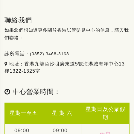
聯絡我們
如果您們想知道更多關於香港試管嬰兒中心的信息，請與我
們聯絡：
診所電話：
(0852) 3468-3168
地址：香港九龍尖沙咀廣東道5號海港城海洋中心13
樓1322-1325室
中心營業時間：
星期日及公衆假
星期一至五
星 期 六
期
09:00 -
09:00 -