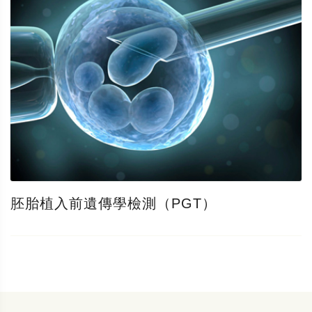
胚胎植入前遺傳學檢測（PGT）