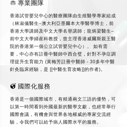
專業團隊
香港試管嬰兒中心的醫療團隊由生殖醫學專家組成
（林淑儀醫生–澳大利亞墨爾本大學醫學博士，前
香港大學講師及中文大學名譽講師；龍炳梁醫生–
前中文大學婦産科教授，曾主理香港威爾斯親王醫
院的香港第一個公立試管嬰兒中心）。 如有需
要，中心亦有註冊中醫師中西合璧，針對不孕症調
理提升生育能力 (黃梅芳註冊中醫師 - 30多年中醫
針灸臨床經驗，是 [[中醫生育攻略]]的作者)。
國際化服務
香港是一個國際城市，有精通兩文三語的優勢，可
以第一時間看到外國最新的醫學文獻，也經常舉行
國際會議，有機會與世界各地權威的專家交流經
驗，令我們可以給予病人國際水平的服務。