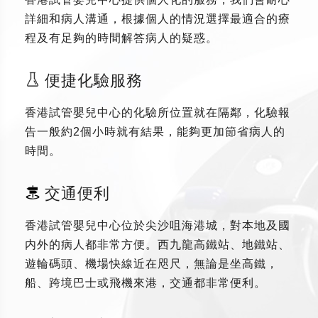
詳細和病人溝通，根據個人的情況選擇最適合的療
程及有足夠的時間解答病人的疑惑。
便捷化驗服務
香港試管嬰兒中心的化驗所位置就在隔鄰，化驗報
告一般約2個小時就有結果，能夠更加節省病人的
時間。
交通便利
香港試管嬰兒中心位於尖沙咀海港城，對本地及國
内外的病人都非常方便。西九龍高鐵站、地鐵站、
遊輪碼頭、機場快線近在咫尺，無論是坐高鐵，
船、跨境巴士或飛機來港，交通都非常便利。