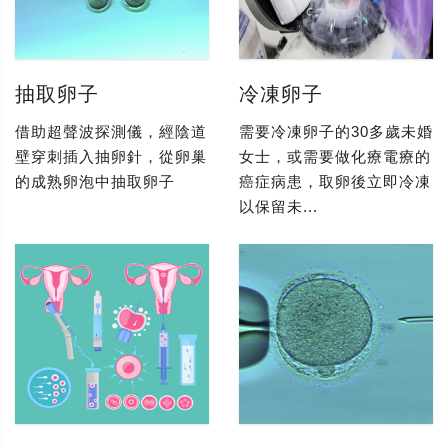
抽取卵子
冷凍卵子
借助超聲波探測儀，經陰道
需要冷凍卵子的30多歲未婚
壁穿刺插入抽卵針，從卵巢
女士，或需要做化療電療的
的成熟卵泡中抽取卵子
癌症病患，取卵後立即冷凍
以保留未...