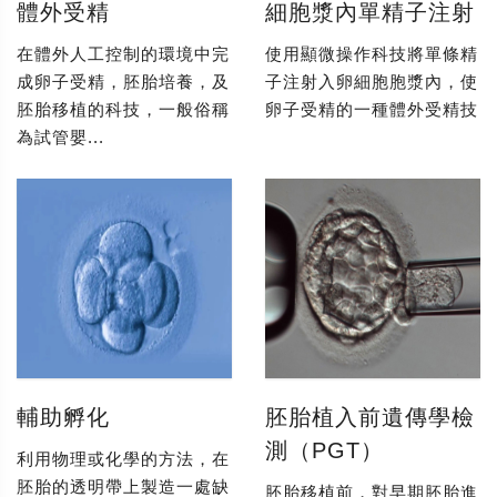
體外受精
細胞漿內單精子注射
在體外人工控制的環境中完
使用顯微操作科技將單條精
成卵子受精，胚胎培養，及
子注射入卵細胞胞漿內，使
胚胎移植的科技，一般俗稱
卵子受精的一種體外受精技
為試管嬰...
輔助孵化
胚胎植入前遺傳學檢
測（PGT）
利用物理或化學的方法，在
胚胎的透明帶上製造一處缺
胚胎移植前，對早期胚胎進