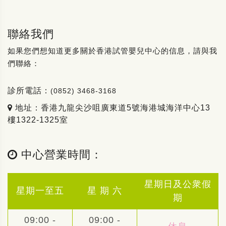
聯絡我們
如果您們想知道更多關於香港試管嬰兒中心的信息，請與我
們聯絡：
診所電話：
(0852) 3468-3168
地址：香港九龍尖沙咀廣東道5號海港城海洋中心13
樓1322-1325室
中心營業時間：
星期日及公衆假
星期一至五
星 期 六
期
09:00 -
09:00 -