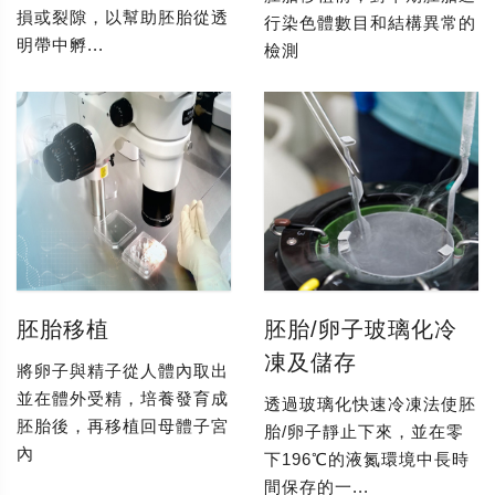
損或裂隙，以幫助胚胎從透
行染色體數目和結構異常的
明帶中孵...
檢測
胚胎移植
胚胎/卵子玻璃化冷
凍及儲存
將卵子與精子從人體內取出
並在體外受精，培養發育成
透過玻璃化快速冷凍法使胚
胚胎後，再移植回母體子宮
胎/卵子靜止下來，並在零
內
下196℃的液氮環境中長時
間保存的一...