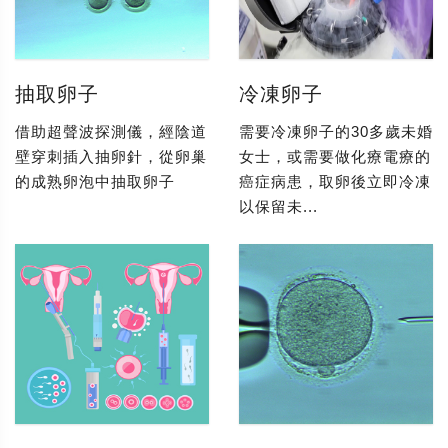
抽取卵子
冷凍卵子
借助超聲波探測儀，經陰道
需要冷凍卵子的30多歲未婚
壁穿刺插入抽卵針，從卵巢
女士，或需要做化療電療的
的成熟卵泡中抽取卵子
癌症病患，取卵後立即冷凍
以保留未...