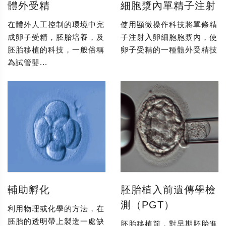
體外受精
細胞漿內單精子注射
在體外人工控制的環境中完
使用顯微操作科技將單條精
成卵子受精，胚胎培養，及
子注射入卵細胞胞漿內，使
胚胎移植的科技，一般俗稱
卵子受精的一種體外受精技
為試管嬰...
輔助孵化
胚胎植入前遺傳學檢
測（PGT）
利用物理或化學的方法，在
胚胎的透明帶上製造一處缺
胚胎移植前，對早期胚胎進