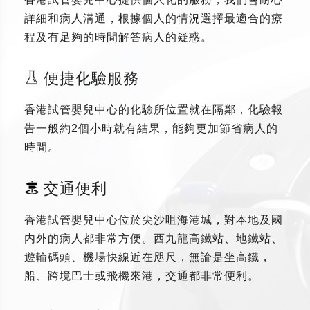
詳細和病人溝通，根據個人的情況選擇最適合的療
程及有足夠的時間解答病人的疑惑。
便捷化驗服務
香港試管嬰兒中心的化驗所位置就在隔鄰，化驗報
告一般約2個小時就有結果，能夠更加節省病人的
時間。
交通便利
香港試管嬰兒中心位於尖沙咀海港城，對本地及國
内外的病人都非常方便。西九龍高鐵站、地鐵站、
遊輪碼頭、機場快線近在咫尺，無論是坐高鐵，
船、跨境巴士或飛機來港，交通都非常便利。