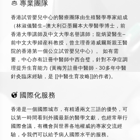
專業團隊
香港試管嬰兒中心的醫療團隊由生殖醫學專家組成
（林淑儀醫生–澳大利亞墨爾本大學醫學博士，前
香港大學講師及中文大學名譽講師；龍炳梁醫生–
前中文大學婦産科教授，曾主理香港威爾斯親王醫
院的香港第一個公立試管嬰兒中心）。 如有需
要，中心亦有註冊中醫師中西合璧，針對不孕症調
理提升生育能力 (黃梅芳註冊中醫師 - 30多年中醫
針灸臨床經驗，是 [[中醫生育攻略]]的作者)。
國際化服務
香港是一個國際城市，有精通兩文三語的優勢，可
以第一時間看到外國最新的醫學文獻，也經常舉行
國際會議，有機會與世界各地權威的專家交流經
驗，令我們可以給予病人國際水平的服務。