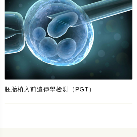
胚胎植入前遺傳學檢測（PGT）