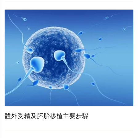
體外受精及胚胎移植主要步驟