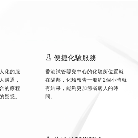
便捷化驗服務
人化的服
香港試管嬰兒中心的化驗所位置就
人溝通，
在隔鄰，化驗報告一般約2個小時就
合的療程
有結果，能夠更加節省病人的時
的疑惑。
間。