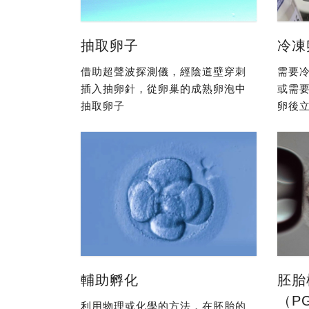
抽取卵子
冷凍
借助超聲波探測儀，經陰道壁穿刺
需要冷
插入抽卵針，從卵巢的成熟卵泡中
或需
抽取卵子
卵後立
輔助孵化
胚胎
（P
利用物理或化學的方法，在胚胎的