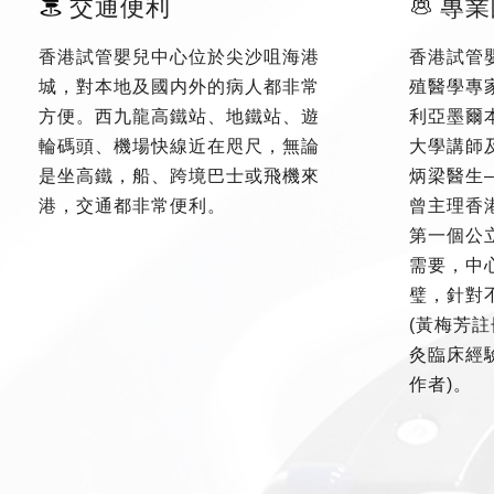
交通便利
專業
香港試管嬰兒中心位於尖沙咀海港
香港試管
城，對本地及國内外的病人都非常
殖醫學專
方便。西九龍高鐵站、地鐵站、遊
利亞墨爾
輪碼頭、機場快線近在咫尺，無論
大學講師
是坐高鐵，船、跨境巴士或飛機來
炳梁醫生
港，交通都非常便利。
曾主理香
第一個公
需要，中
璧，針對
(黃梅芳註
灸臨床經驗
作者)。