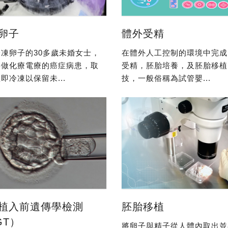
卵子
體外受精
凍卵子的30多歲未婚女士，
在體外人工控制的環境中完成
要做化療電療的癌症病患，取
受精，胚胎培養，及胚胎移植
即冷凍以保留未...
技，一般俗稱為試管嬰...
植入前遺傳學檢測
胚胎移植
GT）
將卵子與精子從人體內取出並