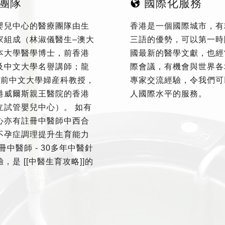
團隊
國際化服務
嬰兒中心的醫療團隊由生
香港是一個國際城市，有
家組成（林淑儀醫生–澳大
三語的優勢，可以第一時
本大學醫學博士，前香港
國最新的醫學文獻，也經
及中文大學名譽講師；龍
際會議，有機會與世界各
–前中文大學婦産科教授，
專家交流經驗，令我們可
港威爾斯親王醫院的香港
人國際水平的服務。
立試管嬰兒中心）。 如有
心亦有註冊中醫師中西合
不孕症調理提升生育能力
冊中醫師 - 30多年中醫針
，是 [[中醫生育攻略]]的