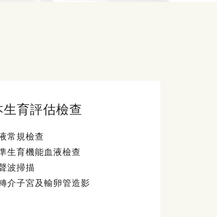
本生育評估檢查
液常規檢查
準生育機能血液檢查
聲波掃描
轉介子宮及輸卵管造影