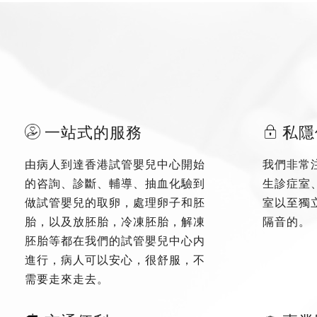
一站式的服務
私隱
由病人到達香港試管嬰兒中心開始
我們非常
的咨詢、診斷、輔導、抽血化驗到
生診症室
做試管嬰兒的取卵，處理卵子和胚
室以至獨
胎，以及放胚胎，冷凍胚胎，解凍
隔音的。
胚胎等都在我們的試管嬰兒中心内
進行，病人可以安心，很舒服，不
需要走來走去。