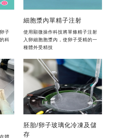
細胞漿內單精子注射
卵子
使用顯微操作科技將單條精子注射
的科
入卵細胞胞漿內，使卵子受精的一
種體外受精技
胚胎/卵子玻璃化冷凍及儲
存
在體