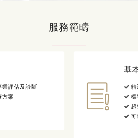
服務範疇
基
專業評估及診斷
精
療方案
標
超
可