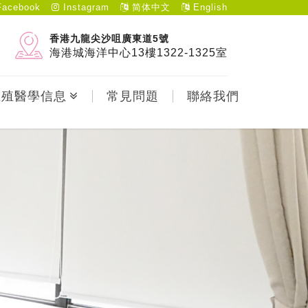
acebook
Instagram
简体中文
English
香港九龍尖沙咀廣東道5號
海港城海洋中心13樓1322-1325室
生殖醫學信息
常見問題
聯絡我們