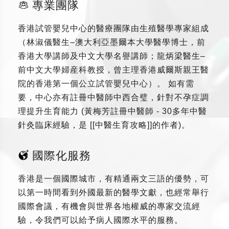
專業團隊
香港試管嬰兒中心的醫療團隊由生殖醫學專家組成
（林淑儀醫生–澳大利亞墨爾本大學醫學博士，前
香港大學講師及中文大學名譽講師；龍炳梁醫生–
前中文大學婦産科教授，曾主理香港威爾斯親王醫
院的香港第一個公立試管嬰兒中心）。 如有需
要，中心亦有註冊中醫師中西合璧，針對不孕症調
理提升生育能力 (黃梅芳註冊中醫師 - 30多年中醫
針灸臨床經驗，是 [[中醫生育攻略]]的作者)。
國際化服務
香港是一個國際城市，有精通兩文三語的優勢，可
以第一時間看到外國最新的醫學文獻，也經常舉行
國際會議，有機會與世界各地權威的專家交流經
驗，令我們可以給予病人國際水平的服務。