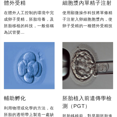
體外受精
細胞漿內單精子注射
在體外人工控制的環境中完
使用顯微操作科技將單條精
成卵子受精，胚胎培養，及
子注射入卵細胞胞漿內，使
胚胎移植的科技，一般俗稱
卵子受精的一種體外受精技
為試管嬰...
輔助孵化
胚胎植入前遺傳學檢
測（PGT）
利用物理或化學的方法，在
胚胎的透明帶上製造一處缺
胚胎移植前，對早期胚胎進