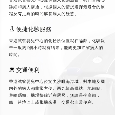
詳細和病人溝通，根據個人的情況選擇最適合的療
程及有足夠的時間解答病人的疑惑。
便捷化驗服務
香港試管嬰兒中心的化驗所位置就在隔鄰，化驗報
告一般約2個小時就有結果，能夠更加節省病人的
時間。
交通便利
香港試管嬰兒中心位於尖沙咀海港城，對本地及國
内外的病人都非常方便。西九龍高鐵站、地鐵站、
遊輪碼頭、機場快線近在咫尺，無論是坐高鐵，
船、跨境巴士或飛機來港，交通都非常便利。