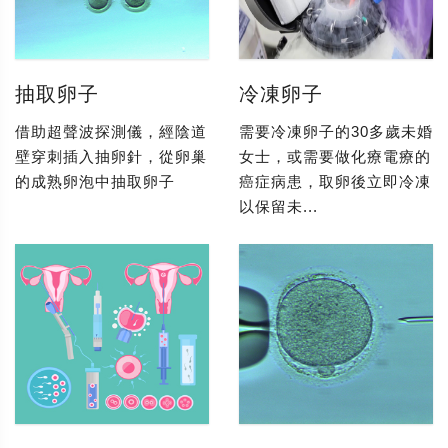
抽取卵子
冷凍卵子
借助超聲波探測儀，經陰道
需要冷凍卵子的30多歲未婚
壁穿刺插入抽卵針，從卵巢
女士，或需要做化療電療的
的成熟卵泡中抽取卵子
癌症病患，取卵後立即冷凍
以保留未...