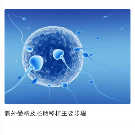
體外受精及胚胎移植主要步驟