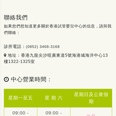
聯絡我們
如果您們想知道更多關於香港試管嬰兒中心的信息，請與我
們聯絡：
診所電話：
(0852) 3468-3168
地址：香港九龍尖沙咀廣東道5號海港城海洋中心13
樓1322-1325室
中心營業時間：
星期日及公衆假
星期一至五
星 期 六
期
09:00 -
09:00 -