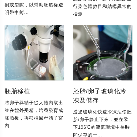
損或裂隙，以幫助胚胎從透
行染色體數目和結構異常的
明帶中孵...
檢測
胚胎移植
胚胎/卵子玻璃化冷
凍及儲存
將卵子與精子從人體內取出
並在體外受精，培養發育成
透過玻璃化快速冷凍法使胚
胚胎後，再移植回母體子宮
胎/卵子靜止下來，並在零
內
下196℃的液氮環境中長時
間保存的一...