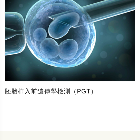
胚胎植入前遺傳學檢測（PGT）