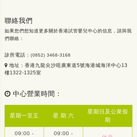
聯絡我們
如果您們想知道更多關於香港試管嬰兒中心的信息，請與我
們聯絡：
診所電話：
(0852) 3468-3168
地址：香港九龍尖沙咀廣東道5號海港城海洋中心13
樓1322-1325室
中心營業時間：
星期日及公衆假
星期一至五
星 期 六
期
09:00 -
09:00 -