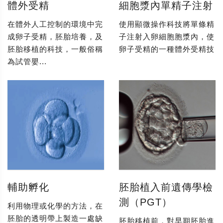
體外受精
細胞漿內單精子注射
在體外人工控制的環境中完
使用顯微操作科技將單條精
成卵子受精，胚胎培養，及
子注射入卵細胞胞漿內，使
胚胎移植的科技，一般俗稱
卵子受精的一種體外受精技
為試管嬰...
輔助孵化
胚胎植入前遺傳學檢
測（PGT）
利用物理或化學的方法，在
胚胎的透明帶上製造一處缺
胚胎移植前，對早期胚胎進