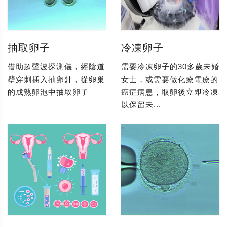
抽取卵子
冷凍卵子
借助超聲波探測儀，經陰道
需要冷凍卵子的30多歲未婚
壁穿刺插入抽卵針，從卵巢
女士，或需要做化療電療的
的成熟卵泡中抽取卵子
癌症病患，取卵後立即冷凍
以保留未...