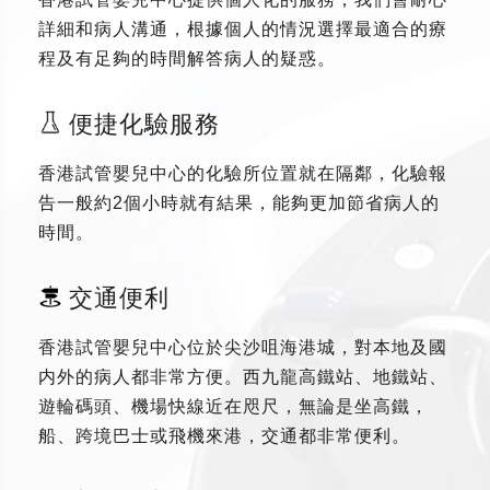
詳細和病人溝通，根據個人的情況選擇最適合的療
程及有足夠的時間解答病人的疑惑。
便捷化驗服務
香港試管嬰兒中心的化驗所位置就在隔鄰，化驗報
告一般約2個小時就有結果，能夠更加節省病人的
時間。
交通便利
香港試管嬰兒中心位於尖沙咀海港城，對本地及國
内外的病人都非常方便。西九龍高鐵站、地鐵站、
遊輪碼頭、機場快線近在咫尺，無論是坐高鐵，
船、跨境巴士或飛機來港，交通都非常便利。