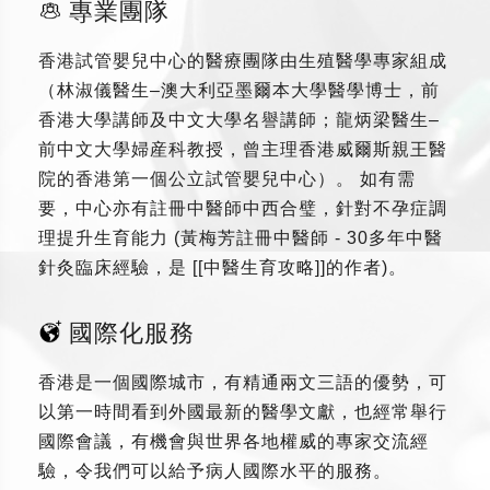
專業團隊
香港試管嬰兒中心的醫療團隊由生殖醫學專家組成
（林淑儀醫生–澳大利亞墨爾本大學醫學博士，前
香港大學講師及中文大學名譽講師；龍炳梁醫生–
前中文大學婦産科教授，曾主理香港威爾斯親王醫
院的香港第一個公立試管嬰兒中心）。 如有需
要，中心亦有註冊中醫師中西合璧，針對不孕症調
理提升生育能力 (黃梅芳註冊中醫師 - 30多年中醫
針灸臨床經驗，是 [[中醫生育攻略]]的作者)。
國際化服務
香港是一個國際城市，有精通兩文三語的優勢，可
以第一時間看到外國最新的醫學文獻，也經常舉行
國際會議，有機會與世界各地權威的專家交流經
驗，令我們可以給予病人國際水平的服務。