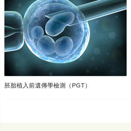
胚胎植入前遺傳學檢測（PGT）