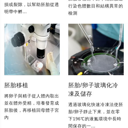
損或裂隙，以幫助胚胎從透
行染色體數目和結構異常的
明帶中孵...
檢測
胚胎移植
胚胎/卵子玻璃化冷
凍及儲存
將卵子與精子從人體內取出
並在體外受精，培養發育成
透過玻璃化快速冷凍法使胚
胚胎後，再移植回母體子宮
胎/卵子靜止下來，並在零
內
下196℃的液氮環境中長時
間保存的一...