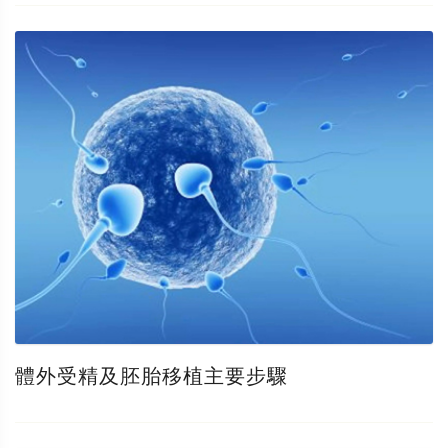
體外受精及胚胎移植主要步驟