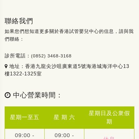
聯絡我們
如果您們想知道更多關於香港試管嬰兒中心的信息，請與我
們聯絡：
診所電話：
(0852) 3468-3168
地址：香港九龍尖沙咀廣東道5號海港城海洋中心13
樓1322-1325室
中心營業時間：
星期日及公衆假
星期一至五
星 期 六
期
09:00 -
09:00 -