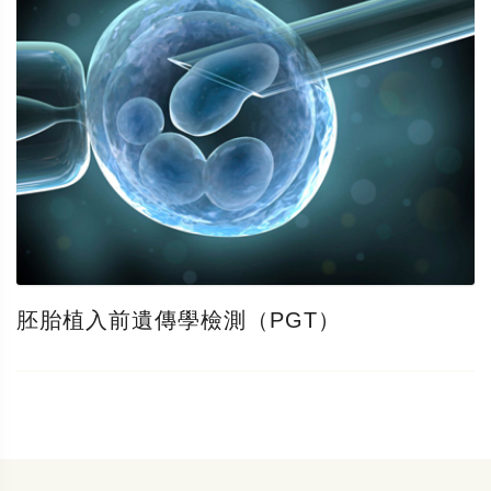
胚胎植入前遺傳學檢測（PGT）