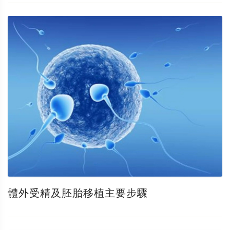
體外受精及胚胎移植主要步驟