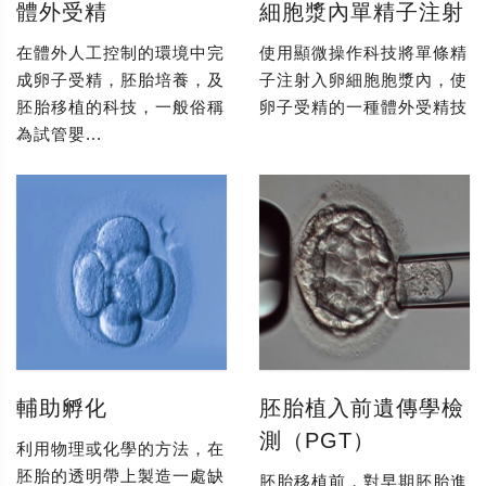
體外受精
細胞漿內單精子注射
在體外人工控制的環境中完
使用顯微操作科技將單條精
成卵子受精，胚胎培養，及
子注射入卵細胞胞漿內，使
胚胎移植的科技，一般俗稱
卵子受精的一種體外受精技
為試管嬰...
輔助孵化
胚胎植入前遺傳學檢
測（PGT）
利用物理或化學的方法，在
胚胎的透明帶上製造一處缺
胚胎移植前，對早期胚胎進