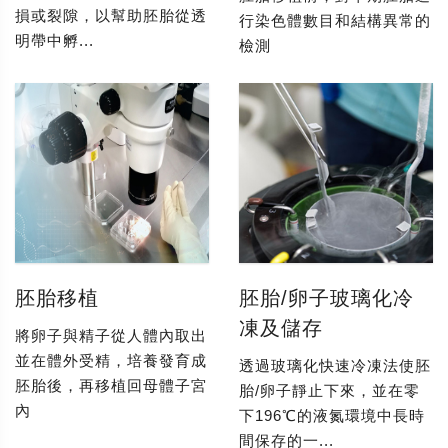
損或裂隙，以幫助胚胎從透
行染色體數目和結構異常的
明帶中孵...
檢測
胚胎移植
胚胎/卵子玻璃化冷
凍及儲存
將卵子與精子從人體內取出
並在體外受精，培養發育成
透過玻璃化快速冷凍法使胚
胚胎後，再移植回母體子宮
胎/卵子靜止下來，並在零
內
下196℃的液氮環境中長時
間保存的一...