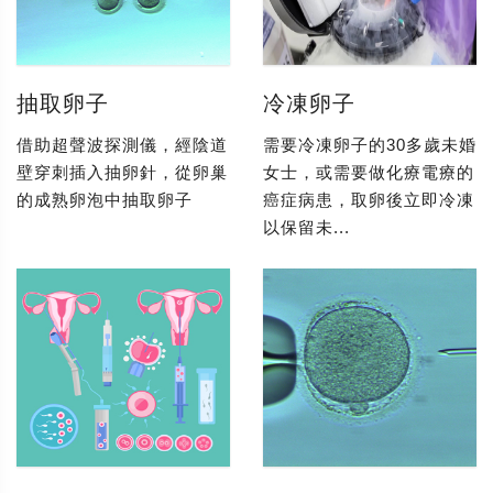
抽取卵子
冷凍卵子
借助超聲波探測儀，經陰道
需要冷凍卵子的30多歲未婚
壁穿刺插入抽卵針，從卵巢
女士，或需要做化療電療的
的成熟卵泡中抽取卵子
癌症病患，取卵後立即冷凍
以保留未...