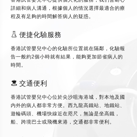
詳細和病人溝通，根據個人的情況選擇最適合的療
程及有足夠的時間解答病人的疑惑。
便捷化驗服務
香港試管嬰兒中心的化驗所位置就在隔鄰，化驗報
告一般約2個小時就有結果，能夠更加節省病人的
時間。
交通便利
香港試管嬰兒中心位於尖沙咀海港城，對本地及國
内外的病人都非常方便。西九龍高鐵站、地鐵站、
遊輪碼頭、機場快線近在咫尺，無論是坐高鐵，
船、跨境巴士或飛機來港，交通都非常便利。