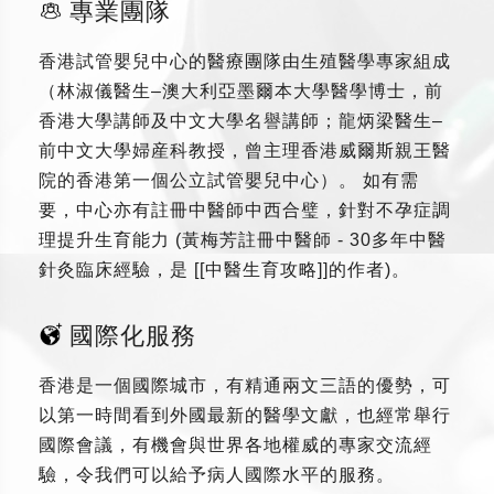
專業團隊
香港試管嬰兒中心的醫療團隊由生殖醫學專家組成
（林淑儀醫生–澳大利亞墨爾本大學醫學博士，前
香港大學講師及中文大學名譽講師；龍炳梁醫生–
前中文大學婦産科教授，曾主理香港威爾斯親王醫
院的香港第一個公立試管嬰兒中心）。 如有需
要，中心亦有註冊中醫師中西合璧，針對不孕症調
理提升生育能力 (黃梅芳註冊中醫師 - 30多年中醫
針灸臨床經驗，是 [[中醫生育攻略]]的作者)。
國際化服務
香港是一個國際城市，有精通兩文三語的優勢，可
以第一時間看到外國最新的醫學文獻，也經常舉行
國際會議，有機會與世界各地權威的專家交流經
驗，令我們可以給予病人國際水平的服務。