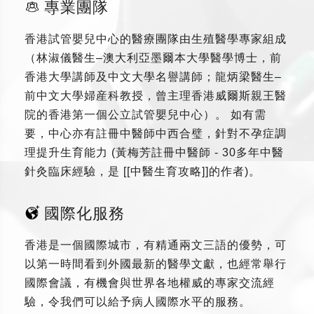
專業團隊
香港試管嬰兒中心的醫療團隊由生殖醫學專家組成
（林淑儀醫生–澳大利亞墨爾本大學醫學博士，前
香港大學講師及中文大學名譽講師；龍炳梁醫生–
前中文大學婦産科教授，曾主理香港威爾斯親王醫
院的香港第一個公立試管嬰兒中心）。 如有需
要，中心亦有註冊中醫師中西合璧，針對不孕症調
理提升生育能力 (黃梅芳註冊中醫師 - 30多年中醫
針灸臨床經驗，是 [[中醫生育攻略]]的作者)。
國際化服務
香港是一個國際城市，有精通兩文三語的優勢，可
以第一時間看到外國最新的醫學文獻，也經常舉行
國際會議，有機會與世界各地權威的專家交流經
驗，令我們可以給予病人國際水平的服務。