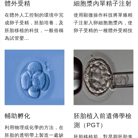
體外受精
細胞漿內單精子注射
在體外人工控制的環境中完
使用顯微操作科技將單條精
成卵子受精，胚胎培養，及
子注射入卵細胞胞漿內，使
胚胎移植的科技，一般俗稱
卵子受精的一種體外受精技
為試管嬰...
輔助孵化
胚胎植入前遺傳學檢
測（PGT）
利用物理或化學的方法，在
胚胎的透明帶上製造一處缺
胚胎移植前，對早期胚胎進