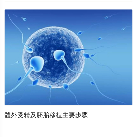
體外受精及胚胎移植主要步驟