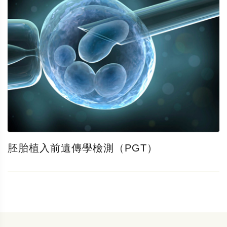
胚胎植入前遺傳學檢測（PGT）