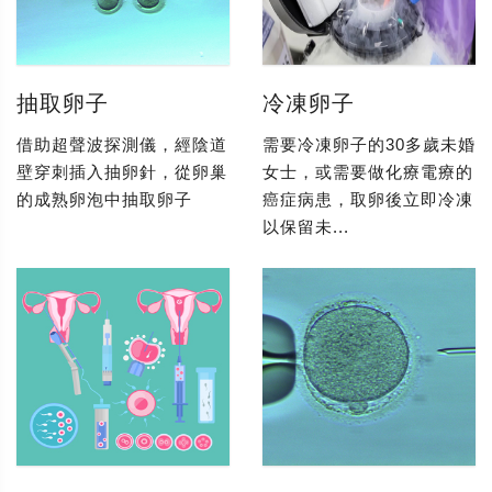
抽取卵子
冷凍卵子
借助超聲波探測儀，經陰道
需要冷凍卵子的30多歲未婚
壁穿刺插入抽卵針，從卵巢
女士，或需要做化療電療的
的成熟卵泡中抽取卵子
癌症病患，取卵後立即冷凍
以保留未...