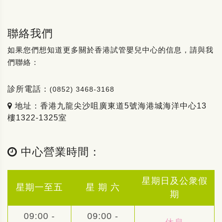
聯絡我們
如果您們想知道更多關於香港試管嬰兒中心的信息，請與我
們聯絡：
診所電話：
(0852) 3468-3168
地址：香港九龍尖沙咀廣東道5號海港城海洋中心13
樓1322-1325室
中心營業時間：
星期日及公衆假
星期一至五
星 期 六
期
09:00 -
09:00 -