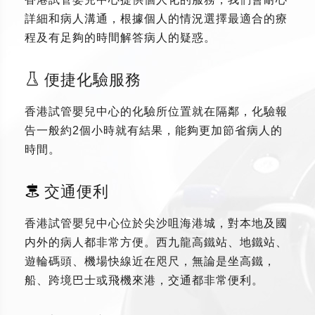
詳細和病人溝通，根據個人的情況選擇最適合的療
程及有足夠的時間解答病人的疑惑。
便捷化驗服務
香港試管嬰兒中心的化驗所位置就在隔鄰，化驗報
告一般約2個小時就有結果，能夠更加節省病人的
時間。
交通便利
香港試管嬰兒中心位於尖沙咀海港城，對本地及國
内外的病人都非常方便。西九龍高鐵站、地鐵站、
遊輪碼頭、機場快線近在咫尺，無論是坐高鐵，
船、跨境巴士或飛機來港，交通都非常便利。