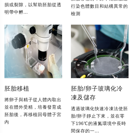
損或裂隙，以幫助胚胎從透
行染色體數目和結構異常的
明帶中孵...
檢測
胚胎移植
胚胎/卵子玻璃化冷
凍及儲存
將卵子與精子從人體內取出
並在體外受精，培養發育成
透過玻璃化快速冷凍法使胚
胚胎後，再移植回母體子宮
胎/卵子靜止下來，並在零
內
下196℃的液氮環境中長時
間保存的一...