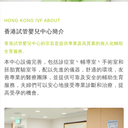
HONG KONG IVF ABOUT
香港試管嬰兒中心簡介
香港試管嬰兒中心的宗旨是提供專業及高質素的個人化輔助
生育服務。
本中心設備完善，包括診症室丶輔導室丶手術室和
胚胎實驗室等，配以先進的儀器，舒適的環境，友
善專業的醫療團隊，並提供可靠及安全的輔助生育
服務，夫婦們可以安心地接受專業診斷和治療，提
高受孕的機會。