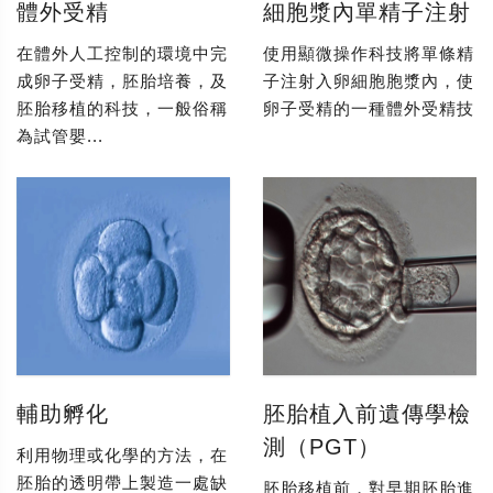
體外受精
細胞漿內單精子注射
在體外人工控制的環境中完
使用顯微操作科技將單條精
成卵子受精，胚胎培養，及
子注射入卵細胞胞漿內，使
胚胎移植的科技，一般俗稱
卵子受精的一種體外受精技
為試管嬰...
輔助孵化
胚胎植入前遺傳學檢
測（PGT）
利用物理或化學的方法，在
胚胎的透明帶上製造一處缺
胚胎移植前，對早期胚胎進