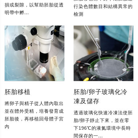
損或裂隙，以幫助胚胎從透
行染色體數目和結構異常的
明帶中孵...
檢測
胚胎移植
胚胎/卵子玻璃化冷
凍及儲存
將卵子與精子從人體內取出
並在體外受精，培養發育成
透過玻璃化快速冷凍法使胚
胚胎後，再移植回母體子宮
胎/卵子靜止下來，並在零
內
下196℃的液氮環境中長時
間保存的一...