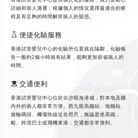
詳細和病人溝通，根據個人的情況選擇最適合的療
程及有足夠的時間解答病人的疑惑。
便捷化驗服務
香港試管嬰兒中心的化驗所位置就在隔鄰，化驗報
告一般約2個小時就有結果，能夠更加節省病人的
時間。
交通便利
香港試管嬰兒中心位於尖沙咀海港城，對本地及國
内外的病人都非常方便。西九龍高鐵站、地鐵站、
遊輪碼頭、機場快線近在咫尺，無論是坐高鐵，
船、跨境巴士或飛機來港，交通都非常便利。