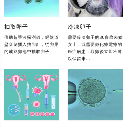
抽取卵子
冷凍卵子
借助超聲波探測儀，經陰道
需要冷凍卵子的30多歲未婚
壁穿刺插入抽卵針，從卵巢
女士，或需要做化療電療的
的成熟卵泡中抽取卵子
癌症病患，取卵後立即冷凍
以保留未...