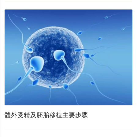
體外受精及胚胎移植主要步驟