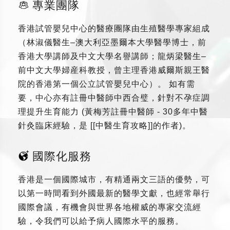
專業團隊
香港試管嬰兒中心的醫療團隊由生殖醫學專家組成
（林淑儀醫生–澳大利亞墨爾本大學醫學博士，前
香港大學講師及中文大學名譽講師；龍炳梁醫生–
前中文大學婦産科教授，曾主理香港威爾斯親王醫
院的香港第一個公立試管嬰兒中心）。 如有需
要，中心亦有註冊中醫師中西合璧，針對不孕症調
理提升生育能力 (黃梅芳註冊中醫師 - 30多年中醫
針灸臨床經驗，是 [[中醫生育攻略]]的作者)。
國際化服務
香港是一個國際城市，有精通兩文三語的優勢，可
以第一時間看到外國最新的醫學文獻，也經常舉行
國際會議，有機會與世界各地權威的專家交流經
驗，令我們可以給予病人國際水平的服務。