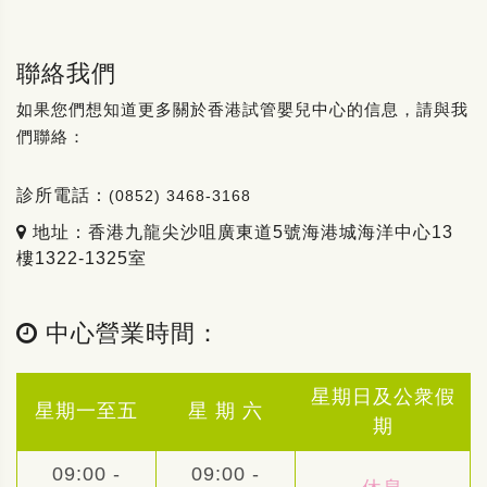
聯絡我們
如果您們想知道更多關於香港試管嬰兒中心的信息，請與我
們聯絡：
診所電話：
(0852) 3468-3168
地址：香港九龍尖沙咀廣東道5號海港城海洋中心13
樓1322-1325室
中心營業時間：
星期日及公衆假
星期一至五
星 期 六
期
09:00 -
09:00 -