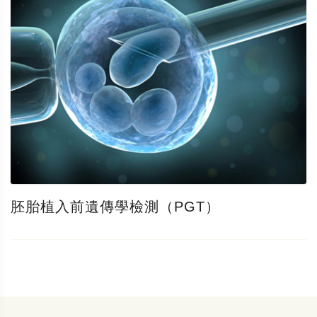
胚胎植入前遺傳學檢測（PGT）