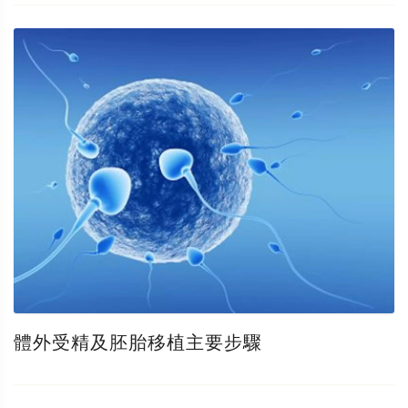
體外受精及胚胎移植主要步驟