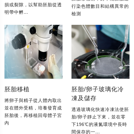
損或裂隙，以幫助胚胎從透
行染色體數目和結構異常的
明帶中孵...
檢測
胚胎移植
胚胎/卵子玻璃化冷
凍及儲存
將卵子與精子從人體內取出
並在體外受精，培養發育成
透過玻璃化快速冷凍法使胚
胚胎後，再移植回母體子宮
胎/卵子靜止下來，並在零
內
下196℃的液氮環境中長時
間保存的一...