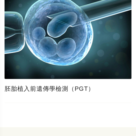
胚胎植入前遺傳學檢測（PGT）