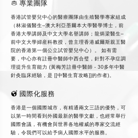
專業團隊
香港試管嬰兒中心的醫療團隊由生殖醫學專家組成
（林淑儀醫生–澳大利亞墨爾本大學醫學博士，前
香港大學講師及中文大學名譽講師；龍炳梁醫生–
前中文大學婦産科教授，曾主理香港威爾斯親王醫
院的香港第一個公立試管嬰兒中心）。 如有需
要，中心亦有註冊中醫師中西合璧，針對不孕症調
理提升生育能力 (黃梅芳註冊中醫師 - 30多年中醫
針灸臨床經驗，是 [[中醫生育攻略]]的作者)。
國際化服務
香港是一個國際城市，有精通兩文三語的優勢，可
以第一時間看到外國最新的醫學文獻，也經常舉行
國際會議，有機會與世界各地權威的專家交流經
驗，令我們可以給予病人國際水平的服務。