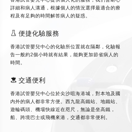
詳細和病人溝通，根據個人的情況選擇最適合的療
程及有足夠的時間解答病人的疑惑。
便捷化驗服務
香港試管嬰兒中心的化驗所位置就在隔鄰，化驗報
告一般約2個小時就有結果，能夠更加節省病人的
時間。
交通便利
香港試管嬰兒中心位於尖沙咀海港城，對本地及國
内外的病人都非常方便。西九龍高鐵站、地鐵站、
遊輪碼頭、機場快線近在咫尺，無論是坐高鐵，
船、跨境巴士或飛機來港，交通都非常便利。