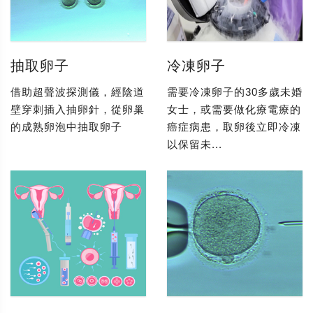
抽取卵子
冷凍卵子
借助超聲波探測儀，經陰道
需要冷凍卵子的30多歲未婚
壁穿刺插入抽卵針，從卵巢
女士，或需要做化療電療的
的成熟卵泡中抽取卵子
癌症病患，取卵後立即冷凍
以保留未...