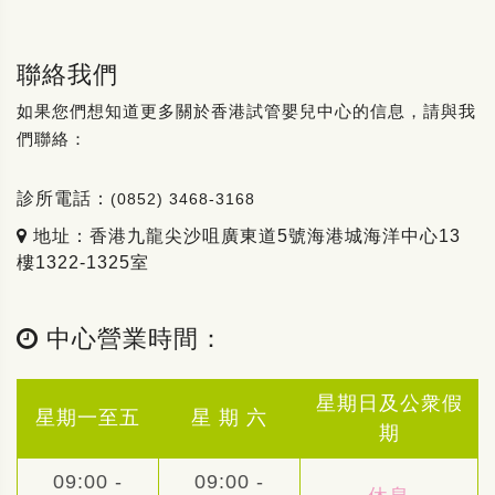
聯絡我們
如果您們想知道更多關於香港試管嬰兒中心的信息，請與我
們聯絡：
診所電話：
(0852) 3468-3168
地址：香港九龍尖沙咀廣東道5號海港城海洋中心13
樓1322-1325室
中心營業時間：
星期日及公衆假
星期一至五
星 期 六
期
09:00 -
09:00 -