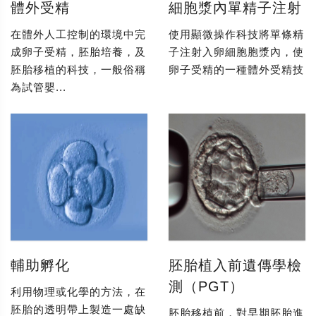
體外受精
細胞漿內單精子注射
在體外人工控制的環境中完
使用顯微操作科技將單條精
成卵子受精，胚胎培養，及
子注射入卵細胞胞漿內，使
胚胎移植的科技，一般俗稱
卵子受精的一種體外受精技
為試管嬰...
輔助孵化
胚胎植入前遺傳學檢
測（PGT）
利用物理或化學的方法，在
胚胎的透明帶上製造一處缺
胚胎移植前，對早期胚胎進