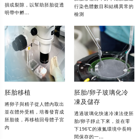
損或裂隙，以幫助胚胎從透
行染色體數目和結構異常的
明帶中孵...
檢測
胚胎移植
胚胎/卵子玻璃化冷
凍及儲存
將卵子與精子從人體內取出
並在體外受精，培養發育成
透過玻璃化快速冷凍法使胚
胚胎後，再移植回母體子宮
胎/卵子靜止下來，並在零
內
下196℃的液氮環境中長時
間保存的一...