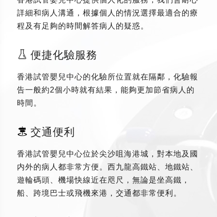
詳細和病人溝通，根據個人的情況選擇最適合的療
程及有足夠的時間解答病人的疑惑。
便捷化驗服務
香港試管嬰兒中心的化驗所位置就在隔鄰，化驗報
告一般約2個小時就有結果，能夠更加節省病人的
時間。
交通便利
香港試管嬰兒中心位於尖沙咀海港城，對本地及國
内外的病人都非常方便。西九龍高鐵站、地鐵站、
遊輪碼頭、機場快線近在咫尺，無論是坐高鐵，
船、跨境巴士或飛機來港，交通都非常便利。