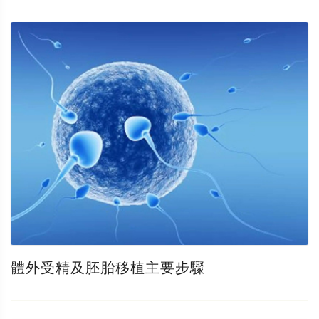
體外受精及胚胎移植主要步驟