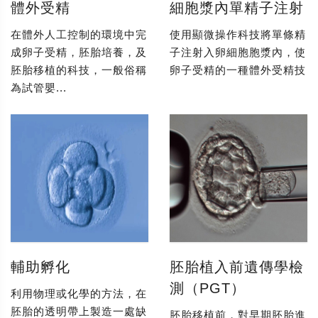
體外受精
細胞漿內單精子注射
在體外人工控制的環境中完
使用顯微操作科技將單條精
成卵子受精，胚胎培養，及
子注射入卵細胞胞漿內，使
胚胎移植的科技，一般俗稱
卵子受精的一種體外受精技
為試管嬰...
輔助孵化
胚胎植入前遺傳學檢
測（PGT）
利用物理或化學的方法，在
胚胎的透明帶上製造一處缺
胚胎移植前，對早期胚胎進