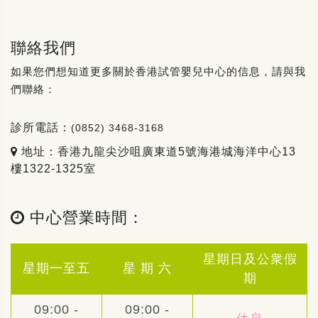
聯絡我們
如果您們想知道更多關於香港試管嬰兒中心的信息，請與我
們聯絡：
診所電話：
(0852) 3468-3168
地址：香港九龍尖沙咀廣東道5號海港城海洋中心13
樓1322-1325室
中心營業時間：
星期日及公衆假
星期一至五
星 期 六
期
09:00 -
09:00 -