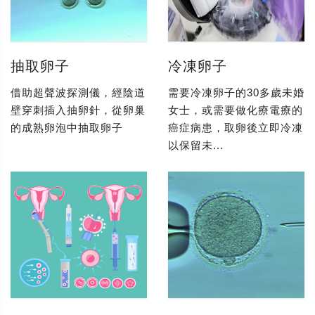
抽取卵子
冷凍卵子
借助超聲波探測儀，經陰道
需要冷凍卵子的30多歲未婚
壁穿刺插入抽卵針，從卵巢
女士，或需要做化療電療的
的成熟卵泡中抽取卵子
癌症病患，取卵後立即冷凍
以保留未...