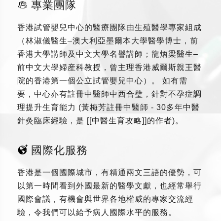
專業團隊
香港試管嬰兒中心的醫療團隊由生殖醫學專家組成
（林淑儀醫生–澳大利亞墨爾本大學醫學博士，前
香港大學講師及中文大學名譽講師；龍炳梁醫生–
前中文大學婦産科教授，曾主理香港威爾斯親王醫
院的香港第一個公立試管嬰兒中心）。 如有需
要，中心亦有註冊中醫師中西合璧，針對不孕症調
理提升生育能力 (黃梅芳註冊中醫師 - 30多年中醫
針灸臨床經驗，是 [[中醫生育攻略]]的作者)。
國際化服務
香港是一個國際城市，有精通兩文三語的優勢，可
以第一時間看到外國最新的醫學文獻，也經常舉行
國際會議，有機會與世界各地權威的專家交流經
驗，令我們可以給予病人國際水平的服務。