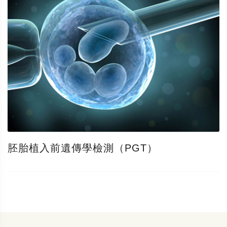
胚胎植入前遺傳學檢測（PGT）