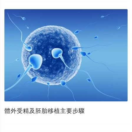
體外受精及胚胎移植主要步驟