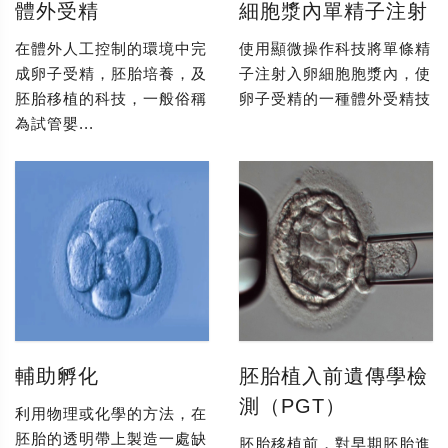
體外受精
細胞漿內單精子注射
在體外人工控制的環境中完
使用顯微操作科技將單條精
成卵子受精，胚胎培養，及
子注射入卵細胞胞漿內，使
胚胎移植的科技，一般俗稱
卵子受精的一種體外受精技
為試管嬰...
輔助孵化
胚胎植入前遺傳學檢
測（PGT）
利用物理或化學的方法，在
胚胎的透明帶上製造一處缺
胚胎移植前，對早期胚胎進