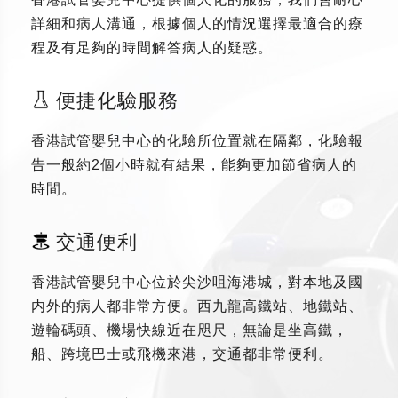
詳細和病人溝通，根據個人的情況選擇最適合的療
程及有足夠的時間解答病人的疑惑。
便捷化驗服務
香港試管嬰兒中心的化驗所位置就在隔鄰，化驗報
告一般約2個小時就有結果，能夠更加節省病人的
時間。
交通便利
香港試管嬰兒中心位於尖沙咀海港城，對本地及國
内外的病人都非常方便。西九龍高鐵站、地鐵站、
遊輪碼頭、機場快線近在咫尺，無論是坐高鐵，
船、跨境巴士或飛機來港，交通都非常便利。