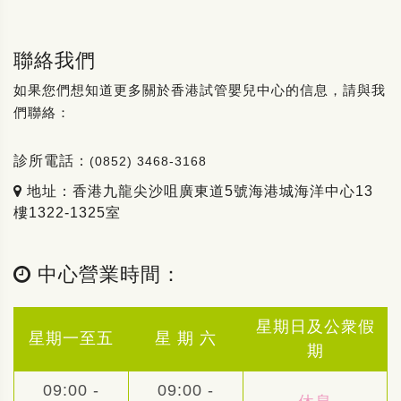
聯絡我們
如果您們想知道更多關於香港試管嬰兒中心的信息，請與我
們聯絡：
診所電話：
(0852) 3468-3168
地址：香港九龍尖沙咀廣東道5號海港城海洋中心13
樓1322-1325室
中心營業時間：
星期日及公衆假
星期一至五
星 期 六
期
09:00 -
09:00 -