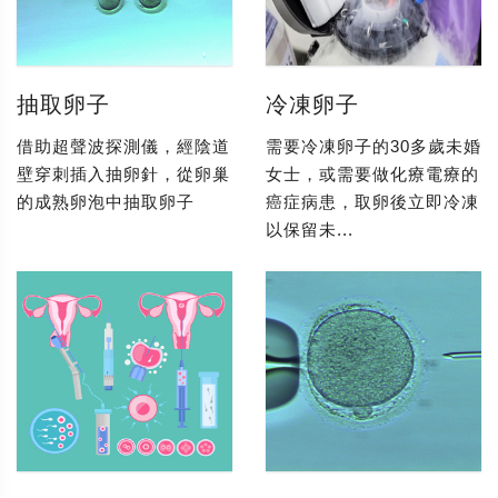
抽取卵子
冷凍卵子
借助超聲波探測儀，經陰道
需要冷凍卵子的30多歲未婚
壁穿刺插入抽卵針，從卵巢
女士，或需要做化療電療的
的成熟卵泡中抽取卵子
癌症病患，取卵後立即冷凍
以保留未...