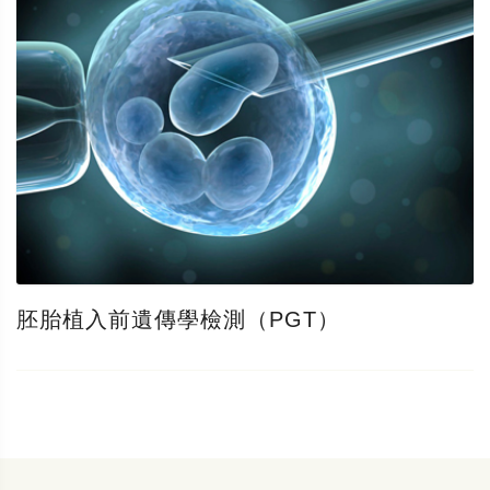
胚胎植入前遺傳學檢測（PGT）