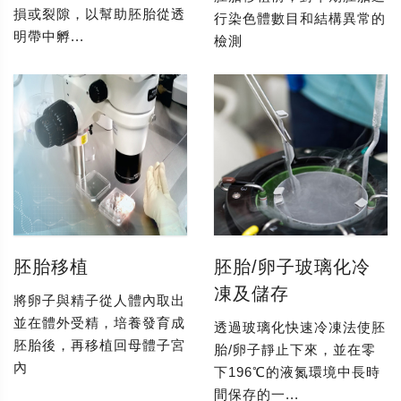
損或裂隙，以幫助胚胎從透
行染色體數目和結構異常的
明帶中孵...
檢測
胚胎移植
胚胎/卵子玻璃化冷
凍及儲存
將卵子與精子從人體內取出
並在體外受精，培養發育成
透過玻璃化快速冷凍法使胚
胚胎後，再移植回母體子宮
胎/卵子靜止下來，並在零
內
下196℃的液氮環境中長時
間保存的一...