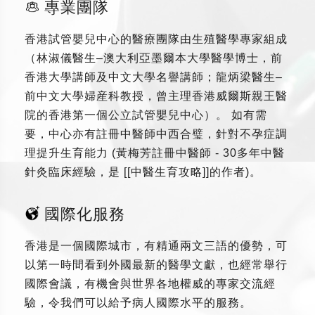
專業團隊
香港試管嬰兒中心的醫療團隊由生殖醫學專家組成
（林淑儀醫生–澳大利亞墨爾本大學醫學博士，前
香港大學講師及中文大學名譽講師；龍炳梁醫生–
前中文大學婦産科教授，曾主理香港威爾斯親王醫
院的香港第一個公立試管嬰兒中心）。 如有需
要，中心亦有註冊中醫師中西合璧，針對不孕症調
理提升生育能力 (黃梅芳註冊中醫師 - 30多年中醫
針灸臨床經驗，是 [[中醫生育攻略]]的作者)。
國際化服務
香港是一個國際城市，有精通兩文三語的優勢，可
以第一時間看到外國最新的醫學文獻，也經常舉行
國際會議，有機會與世界各地權威的專家交流經
驗，令我們可以給予病人國際水平的服務。