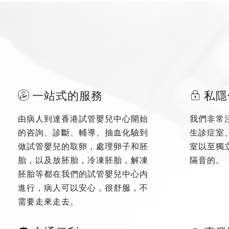
一站式的服務
私隱
由病人到達香港試管嬰兒中心開始
我們非常
的咨詢、診斷、輔導、抽血化驗到
生診症室
做試管嬰兒的取卵，處理卵子和胚
室以至獨
胎，以及放胚胎，冷凍胚胎，解凍
隔音的。
胚胎等都在我們的試管嬰兒中心内
進行，病人可以安心，很舒服，不
需要走來走去。