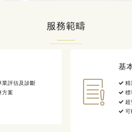
服務範疇
基
專業評估及診斷
精
療方案
標
超
可