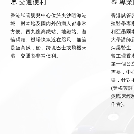
交通便利
專業
香港試管嬰兒中心位於尖沙咀海港
香港試管
城，對本地及國内外的病人都非常
殖醫學專
方便。西九龍高鐵站、地鐵站、遊
利亞墨爾
輪碼頭、機場快線近在咫尺，無論
大學講師
是坐高鐵，船、跨境巴士或飛機來
炳梁醫生
港，交通都非常便利。
曾主理香
第一個公
需要，中
璧，針對
(黃梅芳註
灸臨床經驗
作者)。