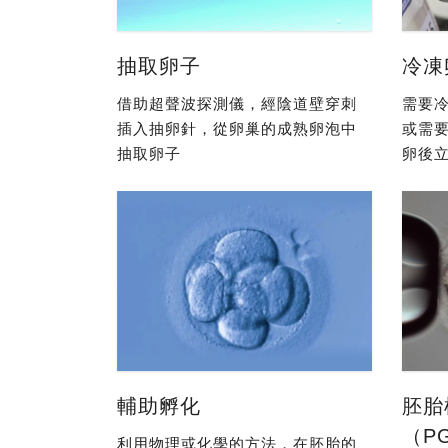
抽取卵子
冷凍
借助超聲波探測儀，經陰道壁穿刺
需要冷
插入抽卵針，從卵巢的成熟卵泡中
或需
抽取卵子
卵後立
輔助孵化
胚胎
（P
利用物理或化學的方法，在胚胎的