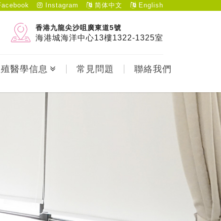
acebook
Instagram
简体中文
English
香港九龍尖沙咀廣東道5號
海港城海洋中心13樓1322-1325室
生殖醫學信息
常見問題
聯絡我們