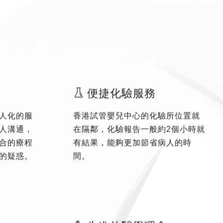
便捷化驗服務
人化的服
香港試管嬰兒中心的化驗所位置就
人溝通，
在隔鄰，化驗報告一般約2個小時就
合的療程
有結果，能夠更加節省病人的時
的疑惑。
間。