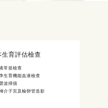
本生育評估檢查
液常規檢查
準生育機能血液檢查
聲波掃描
轉介子宮及輸卵管造影