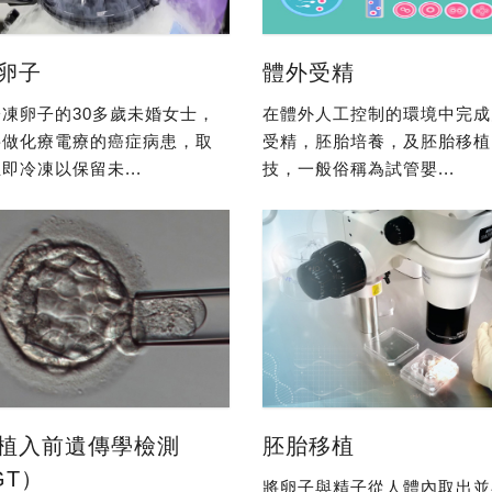
卵子
體外受精
凍卵子的30多歲未婚女士，
在體外人工控制的環境中完成
要做化療電療的癌症病患，取
受精，胚胎培養，及胚胎移植
即冷凍以保留未...
技，一般俗稱為試管嬰...
植入前遺傳學檢測
胚胎移植
GT）
將卵子與精子從人體內取出並