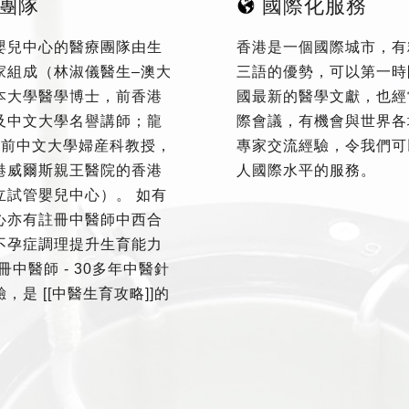
團隊
國際化服務
嬰兒中心的醫療團隊由生
香港是一個國際城市，有
家組成（林淑儀醫生–澳大
三語的優勢，可以第一時
本大學醫學博士，前香港
國最新的醫學文獻，也經
及中文大學名譽講師；龍
際會議，有機會與世界各
–前中文大學婦産科教授，
專家交流經驗，令我們可
港威爾斯親王醫院的香港
人國際水平的服務。
立試管嬰兒中心）。 如有
心亦有註冊中醫師中西合
不孕症調理提升生育能力
冊中醫師 - 30多年中醫針
，是 [[中醫生育攻略]]的