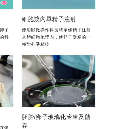
細胞漿內單精子注射
卵子
使用顯微操作科技將單條精子注射
的科
入卵細胞胞漿內，使卵子受精的一
種體外受精技
胚胎/卵子玻璃化冷凍及儲
存
在體