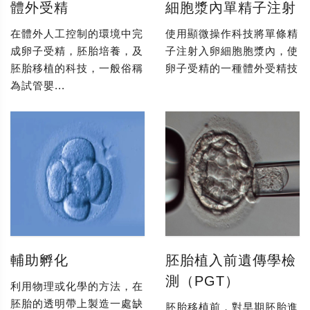
體外受精
細胞漿內單精子注射
在體外人工控制的環境中完
使用顯微操作科技將單條精
成卵子受精，胚胎培養，及
子注射入卵細胞胞漿內，使
胚胎移植的科技，一般俗稱
卵子受精的一種體外受精技
為試管嬰...
輔助孵化
胚胎植入前遺傳學檢
測（PGT）
利用物理或化學的方法，在
胚胎的透明帶上製造一處缺
胚胎移植前，對早期胚胎進