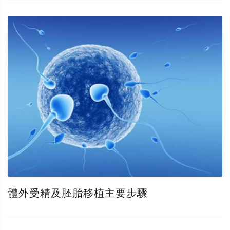
體外受精及胚胎移植主要步驟