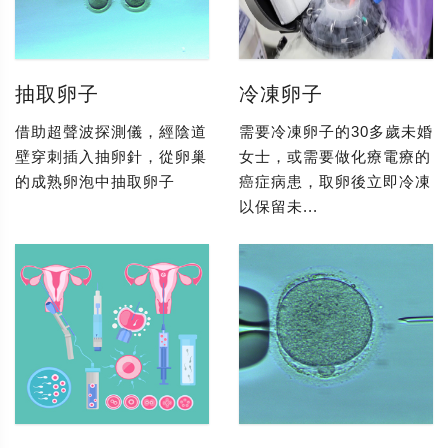
抽取卵子
冷凍卵子
借助超聲波探測儀，經陰道
需要冷凍卵子的30多歲未婚
壁穿刺插入抽卵針，從卵巢
女士，或需要做化療電療的
的成熟卵泡中抽取卵子
癌症病患，取卵後立即冷凍
以保留未...