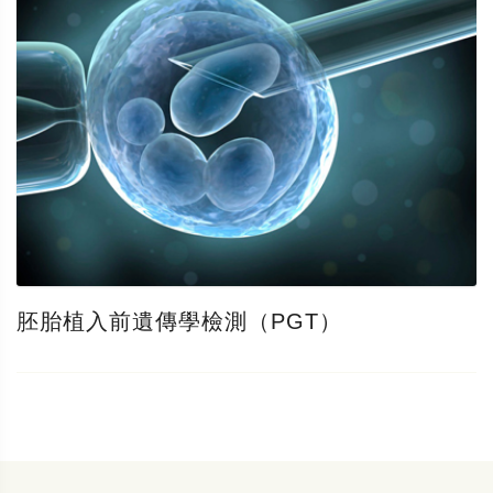
胚胎植入前遺傳學檢測（PGT）