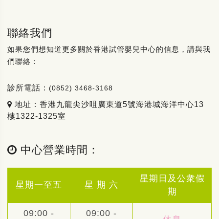
聯絡我們
如果您們想知道更多關於香港試管嬰兒中心的信息，請與我
們聯絡：
診所電話：
(0852) 3468-3168
地址：香港九龍尖沙咀廣東道5號海港城海洋中心13
樓1322-1325室
中心營業時間：
星期日及公衆假
星期一至五
星 期 六
期
09:00 -
09:00 -