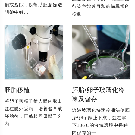
損或裂隙，以幫助胚胎從透
行染色體數目和結構異常的
明帶中孵...
檢測
胚胎移植
胚胎/卵子玻璃化冷
凍及儲存
將卵子與精子從人體內取出
並在體外受精，培養發育成
透過玻璃化快速冷凍法使胚
胚胎後，再移植回母體子宮
胎/卵子靜止下來，並在零
內
下196℃的液氮環境中長時
間保存的一...