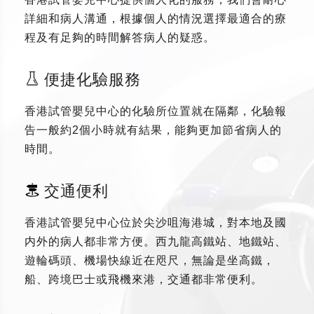
詳細和病人溝通，根據個人的情況選擇最適合的療
程及有足夠的時間解答病人的疑惑。
便捷化驗服務
香港試管嬰兒中心的化驗所位置就在隔鄰，化驗報
告一般約2個小時就有結果，能夠更加節省病人的
時間。
交通便利
香港試管嬰兒中心位於尖沙咀海港城，對本地及國
内外的病人都非常方便。西九龍高鐵站、地鐵站、
遊輪碼頭、機場快線近在咫尺，無論是坐高鐵，
船、跨境巴士或飛機來港，交通都非常便利。