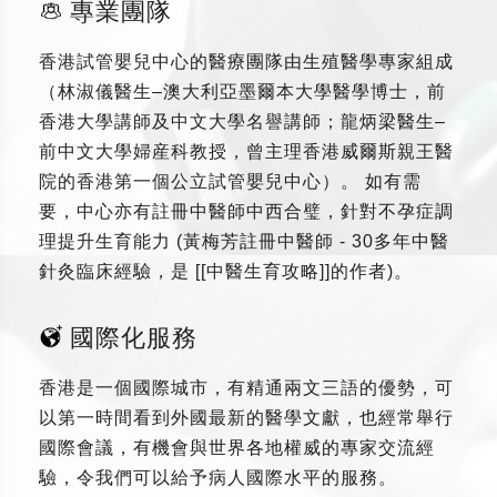
專業團隊
香港試管嬰兒中心的醫療團隊由生殖醫學專家組成
（林淑儀醫生–澳大利亞墨爾本大學醫學博士，前
香港大學講師及中文大學名譽講師；龍炳梁醫生–
前中文大學婦産科教授，曾主理香港威爾斯親王醫
院的香港第一個公立試管嬰兒中心）。 如有需
要，中心亦有註冊中醫師中西合璧，針對不孕症調
理提升生育能力 (黃梅芳註冊中醫師 - 30多年中醫
針灸臨床經驗，是 [[中醫生育攻略]]的作者)。
國際化服務
香港是一個國際城市，有精通兩文三語的優勢，可
以第一時間看到外國最新的醫學文獻，也經常舉行
國際會議，有機會與世界各地權威的專家交流經
驗，令我們可以給予病人國際水平的服務。